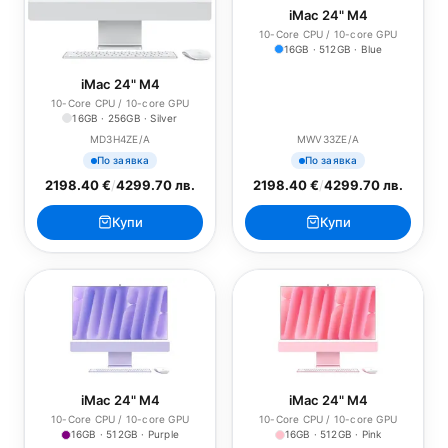
iMac 24" M4
10-Core CPU / 10-core GPU
16GB · 512GB · Blue
iMac 24" M4
10-Core CPU / 10-core GPU
16GB · 256GB · Silver
MD3H4ZE/A
MWV33ZE/A
По заявка
По заявка
2198.40 €
/
4299.70 лв.
2198.40 €
/
4299.70 лв.
Купи
Купи
iMac 24" M4
iMac 24" M4
10-Core CPU / 10-core GPU
10-Core CPU / 10-core GPU
16GB · 512GB · Purple
16GB · 512GB · Pink