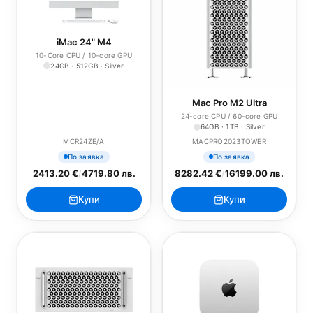
iMac 24" M4
10-Core CPU / 10-core GPU
24GB · 512GB · Silver
Mac Pro M2 Ultra
24-core CPU / 60-core GPU
64GB · 1TB · Silver
MCR24ZE/A
MACPRO2023TOWER
По заявка
По заявка
2413.20 €
/
4719.80 лв.
8282.42 €
/
16199.00 лв.
Купи
Купи