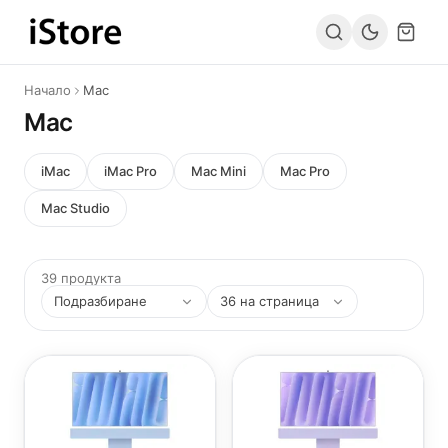
Към съдържанието
Начало
Mac
Mac
iMac
iMac Pro
Mac Mini
Mac Pro
Mac Studio
39 продукта