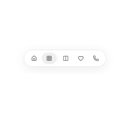
iPad Air (M4)
iPhone 17e
iPad Air (M3)
iPhone 16e
iPad аксесоари
iPhone 17 аксесоари
(M3/M4)
Всички (18) →
Всички (13) →
Watch
Аксесоари
Apple Watch 11
Клавиатури, мишки
Apple Watch 10
Монитори
Apple Watch 9
VESA стойки за
монитори
Apple Watch 8
Слушалки
Apple Watch Ultra 3
Mac Software
Apple Watch Ultra 2
Power Bank
Apple Watch Ultra
Здраве
Всички (9) →
Всички (8) →
HomeKit
Други
Arlo
Apple TV