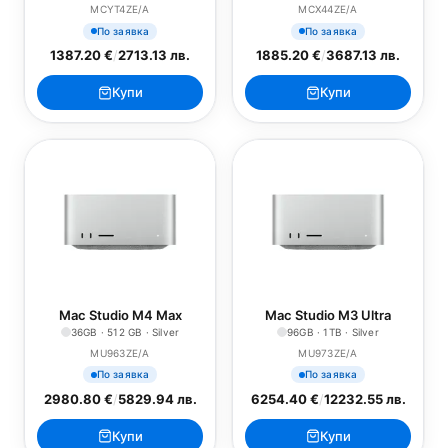
MCYT4ZE/A
MCX44ZE/A
По заявка
По заявка
1387.20 €
/
2713.13 лв.
1885.20 €
/
3687.13 лв.
Купи
Купи
Mac Studio M4 Max
Mac Studio M3 Ultra
36GB · 512 GB · Silver
96GB · 1TB · Silver
MU963ZE/A
MU973ZE/A
По заявка
По заявка
2980.80 €
/
5829.94 лв.
6254.40 €
/
12232.55 лв.
Купи
Купи