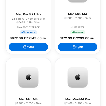
Mac Mini M4
Mac Pro M2 Ultra
16GB · 512GB · Silver
24-core CPU / 60-core GPU
64GB · 1TB · Silver
MAXPRO2023RACK
MU9E3ZE/A
По заявка
Наличен
8972.66 €
/
17549.00 лв.
1172.39 €
/
2293.00 лв.
Купи
Купи
Mac Mini M4
Mac Mini M4 Pro
24GB · 512GB · Silver
24GB · 512GB · Silver