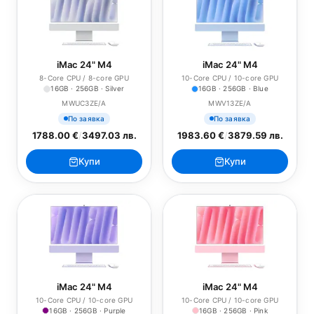
iMac 24" M4
iMac 24" M4
8-Core CPU / 8-core GPU
10-Core CPU / 10-core GPU
16GB · 256GB · Silver
16GB · 256GB · Blue
MWUC3ZE/A
MWV13ZE/A
По заявка
По заявка
1788.00 €
/
3497.03 лв.
1983.60 €
/
3879.59 лв.
Купи
Купи
iMac 24" M4
iMac 24" M4
10-Core CPU / 10-core GPU
10-Core CPU / 10-core GPU
16GB · 256GB · Purple
16GB · 256GB · Pink