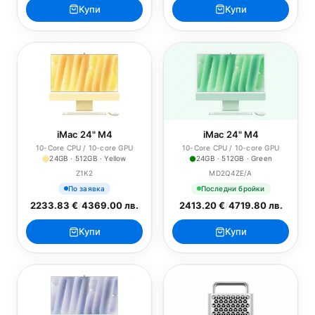
Купи
Купи
iMac 24" M4
iMac 24" M4
10-Core CPU / 10-core GPU
10-Core CPU / 10-core GPU
24GB · 512GB · Yellow
24GB · 512GB · Green
Z1K2
MD2Q4ZE/A
По заявка
Последни бройки
2233.83 €
/
4369.00 лв.
2413.20 €
/
4719.80 лв.
Купи
Купи