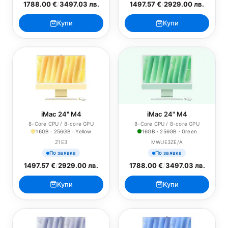
1788.00 €
/
3497.03 лв.
1497.57 €
/
2929.00 лв.
Купи
Купи
iMac 24" M4
iMac 24" M4
8-Core CPU / 8-core GPU
8-Core CPU / 8-core GPU
16GB · 256GB · Yellow
16GB · 256GB · Green
Z1E3
MWUE3ZE/A
По заявка
По заявка
1497.57 €
/
2929.00 лв.
1788.00 €
/
3497.03 лв.
Купи
Купи