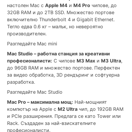
настолен Mac с
Apple M4
и
M4 Pro
чипове, до
32GB RAM и до 2TB SSD. Множество портове
включително Thunderbolt 4 и Gigabit Ethernet.
Тегло едва 0.6 кг – малък, но невероятно
производителен.
Разгледайте Mac mini
Mac Studio – работна станция за креативни
професионалисти:
С чипове
M3 Max
и
M3 Ultra
,
до 96GB RAM и множество портове. Перфектен
за видео обработка, 3D рендъринг и софтуерна
разработка.
Разгледайте Mac Studio
Mac Pro – максимална мощ:
Най-мощният
компютър на Apple с
M2 Ultra
чип, до 192GB RAM
и PCIe разширения. Предлага се като Tower или
Rack. Създаден за най-взискателните
професионалисти.