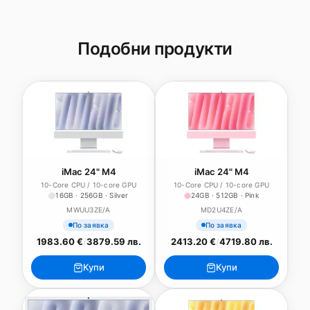
Подобни продукти
iMac 24" M4
iMac 24" M4
10-Core CPU / 10-core GPU
10-Core CPU / 10-core GPU
16GB · 256GB · Silver
24GB · 512GB · Pink
MWUU3ZE/A
MD2U4ZE/A
По заявка
По заявка
1983.60 €
/
3879.59 лв.
2413.20 €
/
4719.80 лв.
Купи
Купи