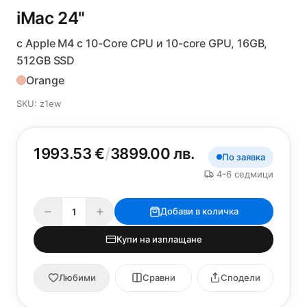
iMac 24"
с Apple M4 с 10-Core CPU и 10-core GPU, 16GB,
512GB SSD
Orange
SKU: z1ew
1993.53 €
/
3899.00 лв.
По заявка
4-6 седмици
Добави в количка
Купи на изплащане
Любими
Сравни
Сподели