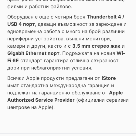
филми и работни файлове.
Оборудван е още с четири броя
Thunderbolt 4 /
USB 4 порт
, даващи възможност за зареждане и
едновременна работа с много на брой различни
периферни устройства, външни монитори,
камери и други, както и с
3.5 mm стерео жак
и
Gigabit Ethernet порт
.
Подръжката на новия
Wi-
Fi 6E
стандарт гарантира отлична свързаност,
дори при неблагоприятни условия.
Всички Apple продукти предлагани от
iStore
имат стандартна международна гаранция и
подлежат на гаранционно обслужване от
Apple
Authorized Service Provider
(официални сервизни
центрове на Apple).