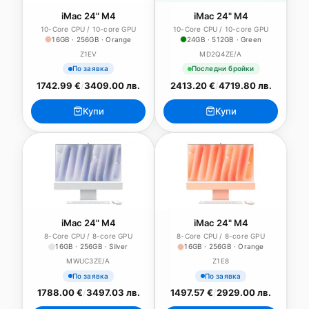
iMac 24" M4
iMac 24" M4
10-Core CPU / 10-core GPU
10-Core CPU / 10-core GPU
16GB · 256GB · Orange
24GB · 512GB · Green
Z1EV
MD2Q4ZE/A
По заявка
Последни бройки
1742.99 €
/
3409.00 лв.
2413.20 €
/
4719.80 лв.
Купи
Купи
iMac 24" M4
iMac 24" M4
8-Core CPU / 8-core GPU
8-Core CPU / 8-core GPU
16GB · 256GB · Silver
16GB · 256GB · Orange
MWUC3ZE/A
Z1E8
По заявка
По заявка
1788.00 €
/
3497.03 лв.
1497.57 €
/
2929.00 лв.