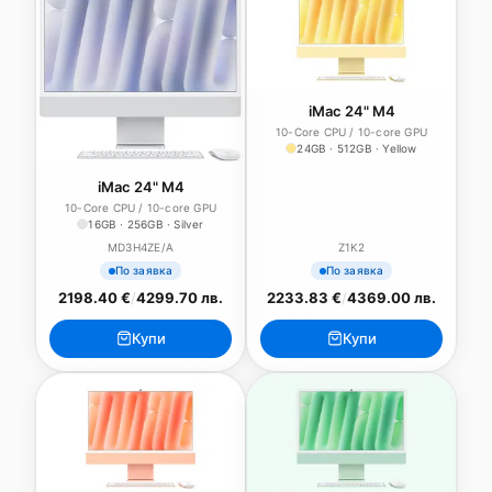
iMac 24" M4
10-Core CPU / 10-core GPU
24GB · 512GB · Yellow
iMac 24" M4
10-Core CPU / 10-core GPU
16GB · 256GB · Silver
MD3H4ZE/A
Z1K2
По заявка
По заявка
2198.40 €
/
4299.70 лв.
2233.83 €
/
4369.00 лв.
Купи
Купи