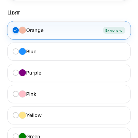
Цвят
Orange
Включено
Blue
Purple
Pink
Yellow
Green