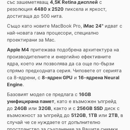
със зашеметяващ
4,5K Retina дисплей
с
резолюция
4480 x 2520
пиксела и яркост,
достигаща до 500 нита.
Също като новите MacBook Pro,
iMac
24"
идват с
най-новата гама процесори, специално
проектирани за Mac.
Apple М4
притежава подобрена архитектура на
производителните и енергийно ефективните
ядра, което им позволява да са още по-бързи
спрямо предходната серия. Чиповете от серията
са 8-ядрени, с
8-ядрен GPU
и
16-ядрена Neural
Engine
.
Базовият модел се предлага с
16GB
унифицирана памет
, като е възможен ъпгрейд
до
24GB
или
32GB
, както и с
256GB SSD
диск с
възможност за ъпгрейд до
512GB
,
1TB
или
2TB
, в
случай че се нуждаете от допълнително
пространство за съхранение за Вашите снимки,