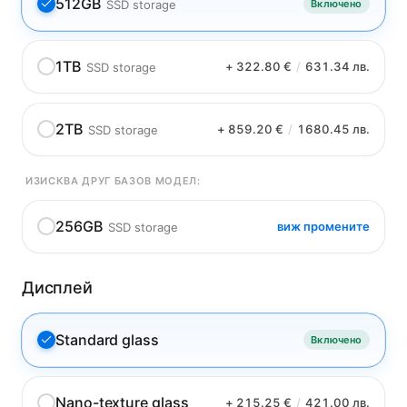
512GB
SSD storage
Включено
1TB
+ 322.80 €
/
631.34 лв.
SSD storage
2TB
+ 859.20 €
/
1680.45 лв.
SSD storage
ИЗИСКВА ДРУГ БАЗОВ МОДЕЛ:
256GB
виж промените
SSD storage
Дисплей
Standard glass
Включено
Nano-texture glass
+ 215.25 €
/
421.00 лв.