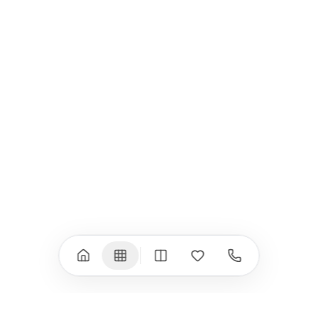
Всички (9) →
iPad
iPhone
iPad Pro 13" (M5)
iPhone 17
iPad Pro 11" (M5)
iPhone 17 Pro
iPad Pro 13" (M4)
iPhone 17 Pro Max
iPad Pro 11" (M4)
iPhone 17 Air
iPad Air (M4)
iPhone 17e
iPad Air (M3)
iPhone 16e
iPad аксесоари
iPhone 17 аксесоари
(M3/M4)
Всички (18) →
Всички (13) →
Watch
Аксесоари
Apple Watch 11
Клавиатури, мишки
Apple Watch 10
Монитори
Apple Watch 9
VESA стойки за
монитори
Apple Watch 8
Слушалки
Apple Watch Ultra 3
Mac Software