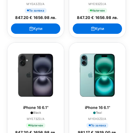
MYEA3ZD/A
MYE93ZD/A
По заявка
Наличен
847.20 €
/
1656.98 лв.
847.20 €
/
1656.98 лв.
Купи
Купи
iPhone 16 6.1"
iPhone 16 6.1"
Black
Teal
MYE73ZD/A
MYEH3ZD/A
Наличен
По заявка
847.20 €
/
1656.98 лв.
981.17 €
/
1919.00 лв.