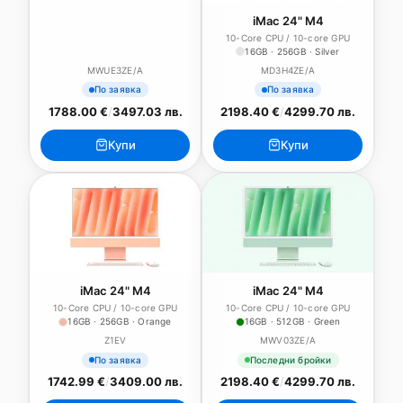
iMac 24" M4
10-Core CPU / 10-core GPU
16GB · 256GB · Silver
MWUE3ZE/A
MD3H4ZE/A
По заявка
По заявка
1788.00 €
/
3497.03 лв.
2198.40 €
/
4299.70 лв.
Купи
Купи
iMac 24" M4
iMac 24" M4
10-Core CPU / 10-core GPU
10-Core CPU / 10-core GPU
16GB · 256GB · Orange
16GB · 512GB · Green
Z1EV
MWV03ZE/A
По заявка
Последни бройки
1742.99 €
/
3409.00 лв.
2198.40 €
/
4299.70 лв.