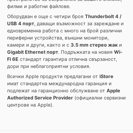
филми и работни файлове.
Оборудван е още с четири броя
Thunderbolt 4 /
USB 4 порт
, даващи възможност за зареждане и
едновременна работа с много на брой различни
периферни устройства, външни монитори,
камери и други, както и с
3.5 mm стерео жак
и
Gigabit Ethernet порт
.
Подръжката на новия
Wi-
Fi 6E
стандарт гарантира отлична свързаност,
дори при неблагоприятни условия.
Всички Apple продукти предлагани от
iStore
имат стандартна международна гаранция и
подлежат на гаранционно обслужване от
Apple
Authorized Service Provider
(официални сервизни
центрове на Apple).