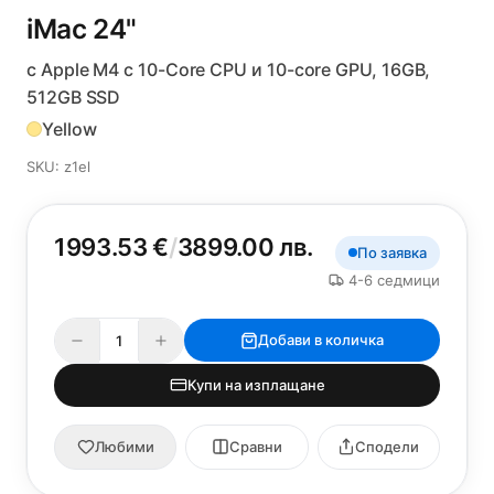
iMac 24"
с Apple M4 с 10-Core CPU и 10-core GPU, 16GB,
512GB SSD
Yellow
SKU: z1el
1993.53 €
/
3899.00 лв.
По заявка
4-6 седмици
Добави в количка
Купи на изплащане
Любими
Сравни
Сподели