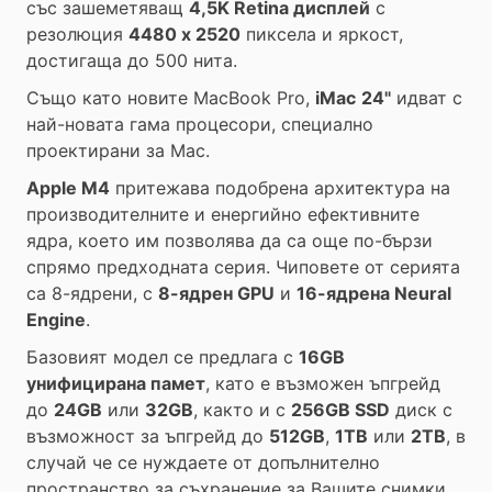
със зашеметяващ
4,5K Retina дисплей
с
резолюция
4480 x 2520
пиксела и яркост,
достигаща до 500 нита.
Също като новите MacBook Pro,
iMac
24"
идват с
най-новата гама процесори, специално
проектирани за Mac.
Apple М4
притежава подобрена архитектура на
производителните и енергийно ефективните
ядра, което им позволява да са още по-бързи
спрямо предходната серия. Чиповете от серията
са 8-ядрени, с
8-ядрен GPU
и
16-ядрена Neural
Engine
.
Базовият модел се предлага с
16GB
унифицирана памет
, като е възможен ъпгрейд
до
24GB
или
32GB
, както и с
256GB SSD
диск с
възможност за ъпгрейд до
512GB
,
1TB
или
2TB
, в
случай че се нуждаете от допълнително
пространство за съхранение за Вашите снимки,