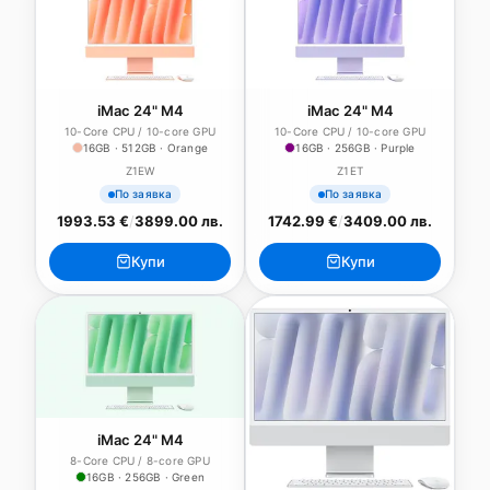
iMac 24" M4
iMac 24" M4
10-Core CPU / 10-core GPU
10-Core CPU / 10-core GPU
16GB · 512GB · Orange
16GB · 256GB · Purple
Z1EW
Z1ET
По заявка
По заявка
1993.53 €
/
3899.00 лв.
1742.99 €
/
3409.00 лв.
Купи
Купи
iMac 24" M4
8-Core CPU / 8-core GPU
16GB · 256GB · Green