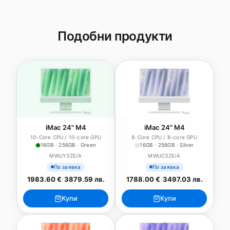
Подобни продукти
iMac 24" M4
iMac 24" M4
10-Core CPU / 10-core GPU
8-Core CPU / 8-core GPU
16GB · 256GB · Green
16GB · 256GB · Silver
MWUY3ZE/A
MWUC3ZE/A
По заявка
По заявка
1983.60 €
/
3879.59 лв.
1788.00 €
/
3497.03 лв.
Купи
Купи