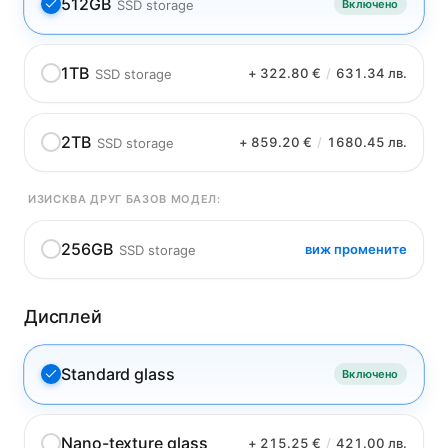
512GB
SSD storage
Включено
1TB
+ 322.80 €
/
631.34 лв.
SSD storage
2TB
+ 859.20 €
/
1680.45 лв.
SSD storage
ИЗИСКВА ДРУГ БАЗОВ МОДЕЛ:
256GB
виж промените
SSD storage
Дисплей
Standard glass
Включено
Nano-texture glass
+ 215.25 €
/
421.00 лв.