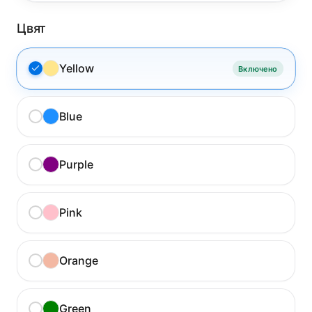
Цвят
Yellow
Включено
Blue
Purple
Pink
Orange
Green