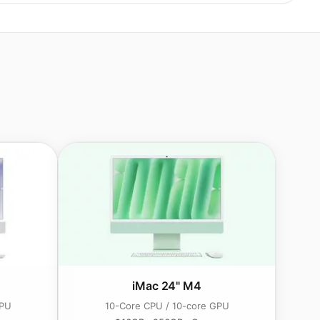
iMac 24" M4
GPU
10-Core CPU / 10-core GPU