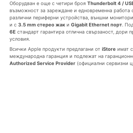
Оборудван е още с четири броя
Thunderbolt 4 / US
възможност за зареждане и едновременна работа 
различни периферни устройства, външни монитори,
и с
3.5 mm стерео жак
и
Gigabit Ethernet порт
.
Под
6E
стандарт гарантира отлична свързаност, дори п
условия.
Всички Apple продукти предлагани от
iStore
имат с
международна гаранция и подлежат на гаранцион
Authorized Service Provider
(официални сервизни це