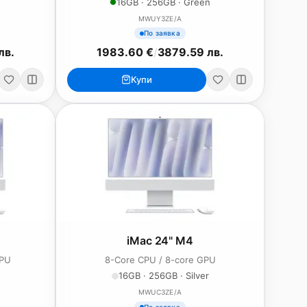
16GB · 256GB · Green
MWUY3ZE/A
По заявка
лв.
1983.60 €
/
3879.59 лв.
Купи
iMac 24" M4
GPU
8-Core CPU / 8-core GPU
16GB · 256GB · Silver
MWUC3ZE/A
По заявка