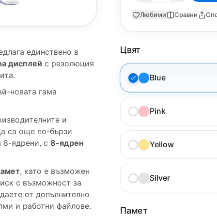
Любими
Сравни
Сп
Цвят
едлага единствено в
ina дисплей
с резолюция
ита.
Blue
ай-новата гама
Pink
оизводителните и
да са още по-бързи
 8-ядрени, с
8-ядрен
Yellow
памет
, като е възможен
Silver
иск с възможност за
ждаете от допълнително
лми и работни файлове.
Памет