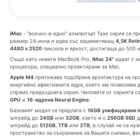
iMac
- "всичко-в-едно" компютър! Тази серия се пр
размер 24-инча и идва със зашеметяващ
4,5K Ret
4480 x 2520
пиксела и яркост, достигаща до 500 н
Също като новите MacBook Pro,
iMac
24"
идват с н
процесори, специално проектирани за Mac.
Apple М4
притежава подобрена архитектура на пр
енергийно ефективните ядра, което им позволява 
спрямо предходната серия. Чиповете от серията са
GPU
и
16-ядрена Neural Engine
.
Базовият модел се предлага с
16GB унифицирана 
ъпгрейд до
24GB
или
32GB
, както и с
256GB SSD
д
ъпгрейд до
512GB
,
1TB
или
2TB
, в случай че се ну
пространство за съхранение за Вашите снимки, фи