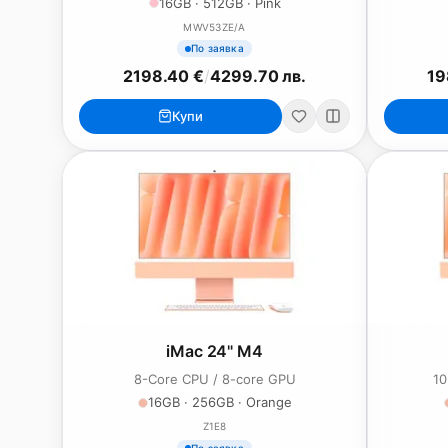
16GB · 512GB · Pink
MWV53ZE/A
По заявка
2198.40 €
/
4299.70 лв.
19
Купи
iMac 24" M4
8-Core CPU / 8-core GPU
10
16GB · 256GB · Orange
Z1E8
По заявка