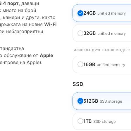
B 4 порт
, даващи
с много на брой
24GB
unified memory
 камери и други, както
ръжката на новия
Wi-Fi
ри неблагоприятни
32GB
unified memory
тандартна
ИЗИСКВА ДРУГ БАЗОВ МОДЕЛ:
но обслужване от
Apple
нтрове на Apple).
16GB
unified memory
SSD
512GB
SSD storage
1TB
SSD storage