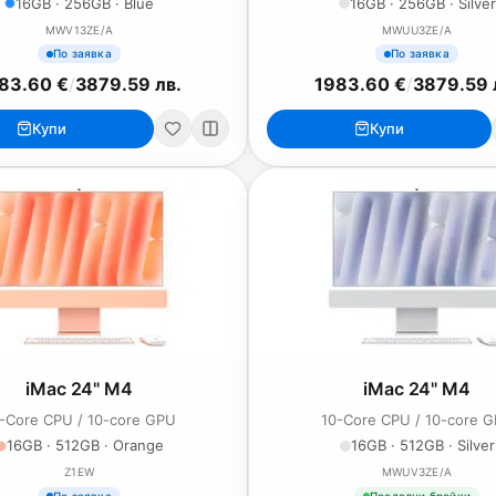
16GB · 256GB · Blue
16GB · 256GB · Silver
MWV13ZE/A
MWUU3ZE/A
По заявка
По заявка
83.60 €
/
3879.59 лв.
1983.60 €
/
3879.59 
Купи
Купи
iMac 24" M4
iMac 24" M4
-Core CPU / 10-core GPU
10-Core CPU / 10-core 
16GB · 512GB · Orange
16GB · 512GB · Silver
Z1EW
MWUV3ZE/A
По заявка
Последни бройки