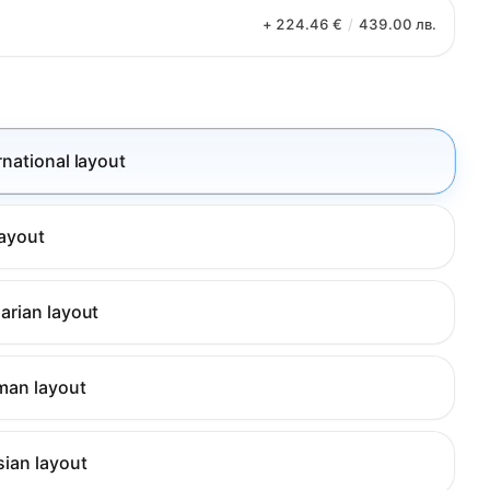
+ 224.46 €
/
439.00 лв.
rnational layout
layout
arian layout
man layout
sian layout