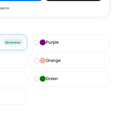
одели
Purple
Включено
Orange
Green