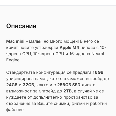
Описание
Mac mini
– малък, но много мощен! В него се
крият новите ултрабързи
Apple M4
чипове с 10-
ядрено CPU, 10-ядрено GPU и 16-ядрена Neural
Engine.
Стандартната конфигурация се предлага
16GB
унифицирана памет, като е възможен ъпгрейд до
24GB
и
32GB
, както и с
256GB SSD
диск с
възможност за ъпгрейд до
2TB
, в случай че се
нуждаете от допълнително пространство за
съхранение за Вашите снимки, филми и работни
файлове.