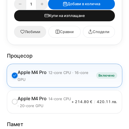
Добави в количка
Купи на изплащане
Любими
Сравни
Сподели
Процесор
Apple M4 Pro
12-core CPU · 16-core
Включено
GPU
Apple M4 Pro
14-core CPU
+ 214.80 €
/
420.11 лв.
· 20-core GPU
Памет