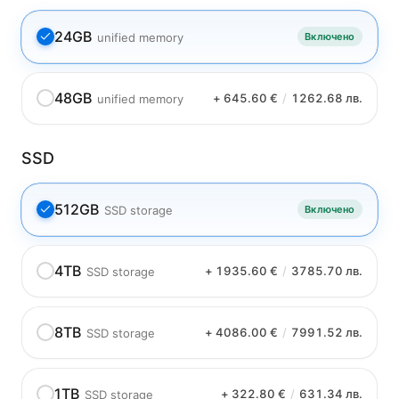
24GB
unified memory
Включено
48GB
+ 645.60 €
/
1262.68 лв.
unified memory
SSD
512GB
SSD storage
Включено
4TB
+ 1935.60 €
/
3785.70 лв.
SSD storage
8TB
+ 4086.00 €
/
7991.52 лв.
SSD storage
1TB
+ 322.80 €
/
631.34 лв.
SSD storage