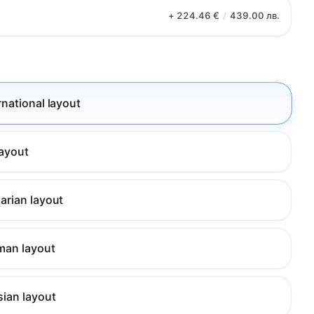
+ 224.46 €
/
439.00 лв.
rnational layout
layout
arian layout
man layout
sian layout