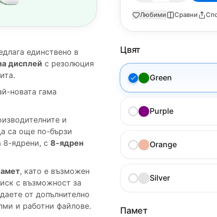
Любими
Сравни
Сп
Цвят
едлага единствено в
ina дисплей
с резолюция
ита.
Green
ай-новата гама
Purple
оизводителните и
да са още по-бързи
 8-ядрени, с
8-ядрен
Orange
памет
, като е възможен
Silver
иск с възможност за
ждаете от допълнително
лми и работни файлове.
Памет