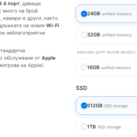
B 4 порт
, даващи
с много на брой
24GB
unified memory
 камери и други, както
ръжката на новия
Wi-Fi
ри неблагоприятни
32GB
unified memory
тандартна
ИЗИСКВА ДРУГ БАЗОВ МОДЕЛ:
но обслужване от
Apple
нтрове на Apple).
16GB
unified memory
SSD
512GB
SSD storage
1TB
SSD storage