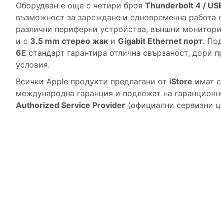
Оборудван е още с четири броя
Thunderbolt 4 / US
възможност за зареждане и едновременна работа 
различни периферни устройства, външни монитори,
и с
3.5 mm стерео жак
и
Gigabit Ethernet порт
.
Под
6E
стандарт гарантира отлична свързаност, дори п
условия.
Всички Apple продукти предлагани от
iStore
имат с
международна гаранция и подлежат на гаранцион
Authorized Service Provider
(официални сервизни це