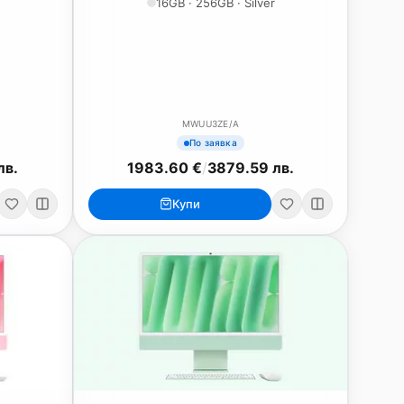
16GB · 256GB · Silver
MWUU3ZE/A
По заявка
лв.
1983.60 €
/
3879.59 лв.
Купи