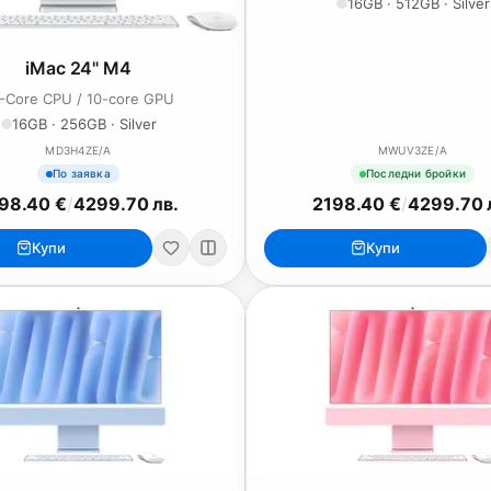
16GB · 512GB · Silver
iMac 24" M4
-Core CPU / 10-core GPU
16GB · 256GB · Silver
MD3H4ZE/A
MWUV3ZE/A
По заявка
Последни бройки
98.40 €
/
4299.70 лв.
2198.40 €
/
4299.70 
Купи
Купи