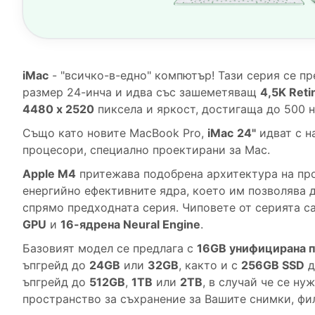
iMac
- "всичко-в-едно" компютър! Тази серия се пр
размер 24-инча и идва със зашеметяващ
4,5K Ret
4480 x 2520
пиксела и яркост, достигаща до 500 н
Също като новите MacBook Pro,
iMac
24"
идват с н
процесори, специално проектирани за Mac.
Apple М4
притежава подобрена архитектура на пр
енергийно ефективните ядра, което им позволява 
спрямо предходната серия. Чиповете от серията са
GPU
и
16-ядрена Neural Engine
.
Базовият модел се предлага с
16GB унифицирана 
ъпгрейд до
24GB
или
32GB
, както и с
256GB SSD
д
ъпгрейд до
512GB
,
1TB
или
2TB
, в случай че се ну
пространство за съхранение за Вашите снимки, фи