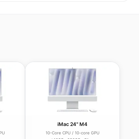
iMac 24" M4
GPU
10-Core CPU / 10-core GPU