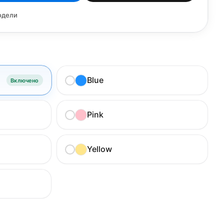
одели
Blue
Включено
Pink
Yellow