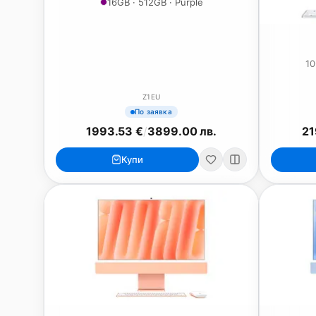
16GB · 512GB · Purple
10
Z1EU
По заявка
1993.53 €
/
3899.00 лв.
21
Купи