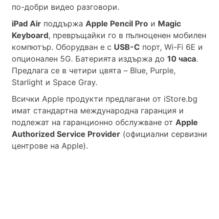
по-добри видео разговори.
iPad Air
поддържа
Apple Pencil Pro
и
Magic
Keyboard
, превръщайки го в пълноценен мобилен
компютър. Оборудван е с
USB-C
порт, Wi-Fi 6E и
опционален 5G. Батерията издържа до
10 часа
.
Предлага се в четири цвята – Blue, Purple,
Starlight и Space Gray.
Всички Apple продукти предлагани от
iStore.bg
имат стандартна международна гаранция и
подлежат на гаранционно обслужване от
Apple
Authorized Service Provider
(официални сервизни
центрове на Apple).