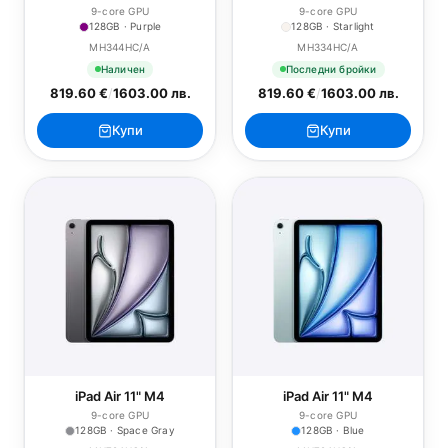
9-core GPU
9-core GPU
128GB · Purple
128GB · Starlight
MH344HC/A
MH334HC/A
Наличен
Последни бройки
819.60 €
/
1603.00 лв.
819.60 €
/
1603.00 лв.
Купи
Купи
iPad Air 11" M4
iPad Air 11" M4
9-core GPU
9-core GPU
128GB · Space Gray
128GB · Blue