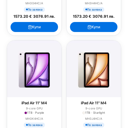
MH3G4HC/A
MH3H4HC/A
По заявка
По заявка
1573.20 €
/
3076.91 лв.
1573.20 €
/
3076.91 лв.
Купи
Купи
iPad Air 11" M4
iPad Air 11" M4
9-core GPU
9-core GPU
1TB · Purple
1TB · Starlight
MH3K4HC/A
MH3J4HC/A
По заявка
По заявка