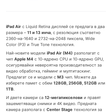
iPad Air
с Liquid Retina дисплей се предлага в два
размера –
11 и 13 инча
, с резолюция съответно
2360-на-1640 и 2732-на-2048 пиксела, Wide
Color (P3) и True Tone технология.
Най-новите модели
iPad Air (M4)
разполагат с
чип
Apple M4
с 10-ядрено CPU и 10-ядрено GPU,
осигурявайки невероятна производителност за
видео обработка, гейминг и мултитаскинг.
Предлагат се и модели с
M3
чип. Можете да
изберете памет с обем
128GB, 256GB, 512GB
или
1TB
.
И двете камери са
12-мегапикселови
и правят
зашеметяващи снимки и 4K видео. Предната
камера разполага с
Center Stage
технология за