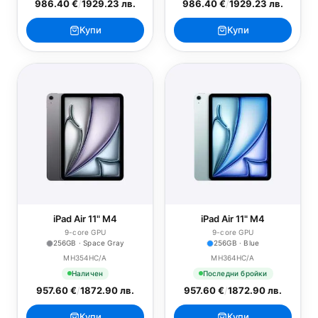
986.40 €
/
1929.23 лв.
986.40 €
/
1929.23 лв.
Купи
Купи
iPad Air 11" M4
iPad Air 11" M4
9-core GPU
9-core GPU
256GB · Space Gray
256GB · Blue
MH354HC/A
MH364HC/A
Наличен
Последни бройки
957.60 €
/
1872.90 лв.
957.60 €
/
1872.90 лв.
Купи
Купи