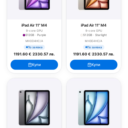
iPad Air 11" M4
iPad Air 11" M4
9-core GPU
9-core GPU
512GB · Purple
512GB · Starlight
MH3D4HC/A
MH3E4HC/A
По заявка
По заявка
1191.60 €
/
2330.57 лв.
1191.60 €
/
2330.57 лв.
Купи
Купи