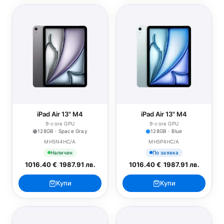
iPad Air 13" M4
iPad Air 13" M4
9-core GPU
9-core GPU
128GB · Space Gray
128GB · Blue
MH5N4HC/A
MH5P4HC/A
Наличен
По заявка
1016.40 €
/
1987.91 лв.
1016.40 €
/
1987.91 лв.
Купи
Купи