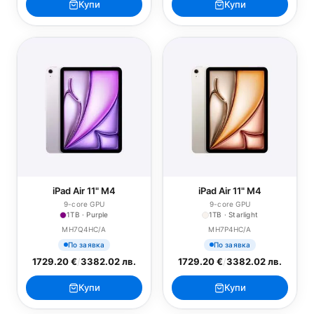
Купи
Купи
iPad Air 11" M4
iPad Air 11" M4
9-core GPU
9-core GPU
1TB · Purple
1TB · Starlight
MH7Q4HC/A
MH7P4HC/A
По заявка
По заявка
1729.20 €
/
3382.02 лв.
1729.20 €
/
3382.02 лв.
Купи
Купи