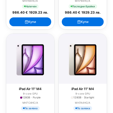
MH784HC/A
MH794HC/A
Наличен
Последни бройки
986.40 €
/
1929.23 лв.
986.40 €
/
1929.23 лв.
Купи
Купи
iPad Air 11" M4
iPad Air 11" M4
9-core GPU
9-core GPU
128GB · Purple
128GB · Starlight
MH7C4HC/A
MH7A4HC/A
По заявка
По заявка