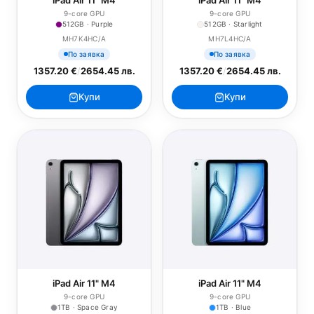
iPad Air 11" M4
iPad Air 11" M4
9-core GPU
9-core GPU
512GB · Purple
512GB · Starlight
MH7K4HC/A
MH7L4HC/A
По заявка
По заявка
1357.20 €
/
2654.45 лв.
1357.20 €
/
2654.45 лв.
Купи
Купи
iPad Air 11" M4
iPad Air 11" M4
9-core GPU
9-core GPU
1TB · Space Gray
1TB · Blue