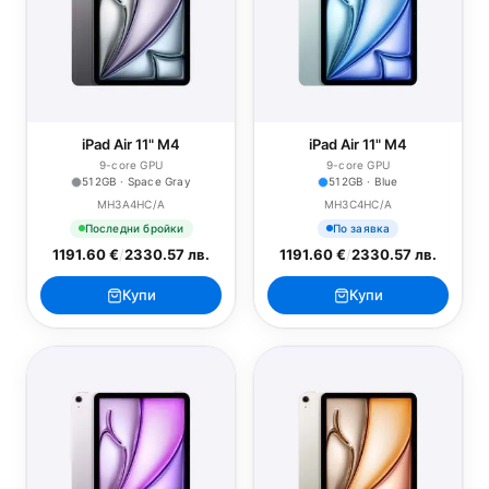
iPad Air 11" M4
iPad Air 11" M4
9-core GPU
9-core GPU
512GB · Space Gray
512GB · Blue
MH3A4HC/A
MH3C4HC/A
Последни бройки
По заявка
1191.60 €
/
2330.57 лв.
1191.60 €
/
2330.57 лв.
Купи
Купи