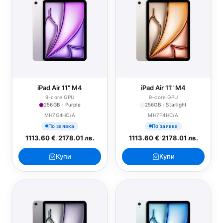
iPad Air 11" M4
iPad Air 11" M4
9-core GPU
9-core GPU
256GB · Purple
256GB · Starlight
MH7G4HC/A
MH7F4HC/A
По заявка
По заявка
1113.60 €
/
2178.01 лв.
1113.60 €
/
2178.01 лв.
Купи
Купи