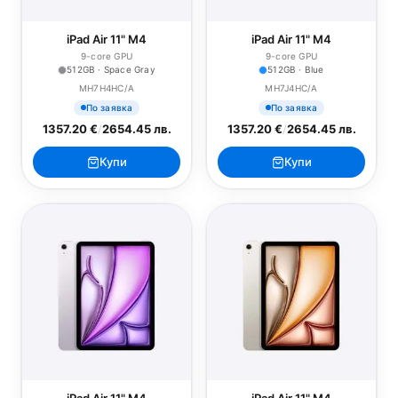
iPad Air 11" M4
iPad Air 11" M4
9-core GPU
9-core GPU
512GB · Space Gray
512GB · Blue
MH7H4HC/A
MH7J4HC/A
По заявка
По заявка
1357.20 €
/
2654.45 лв.
1357.20 €
/
2654.45 лв.
Купи
Купи