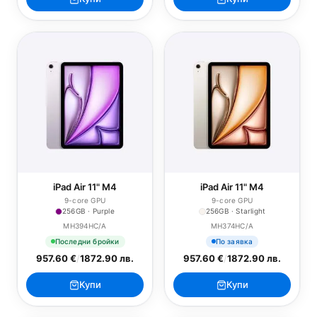
iPad Air 11" M4
iPad Air 11" M4
9-core GPU
9-core GPU
256GB · Purple
256GB · Starlight
MH394HC/A
MH374HC/A
Последни бройки
По заявка
957.60 €
/
1872.90 лв.
957.60 €
/
1872.90 лв.
Купи
Купи