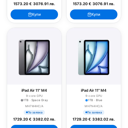
1573.20 €
/
3076.91 лв.
1573.20 €
/
3076.91 лв.
Купи
Купи
iPad Air 11" M4
iPad Air 11" M4
9-core GPU
9-core GPU
1TB · Space Gray
1TB · Blue
MH7M4HC/A
MH7N4HC/A
По заявка
По заявка
1729.20 €
/
3382.02 лв.
1729.20 €
/
3382.02 лв.