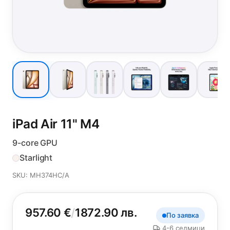
iPad Air 11"
M4
9-core GPU
Starlight
SKU: MH374HC/A
957.60 €
/
1872.90 лв.
По заявка
4-6 седмици