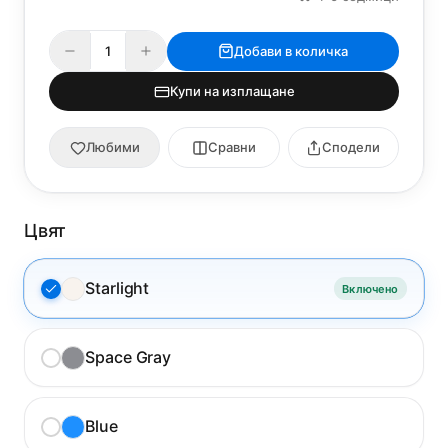
Добави в количка
Купи на изплащане
Любими
Сравни
Сподели
Цвят
Starlight
Включено
Space Gray
Blue