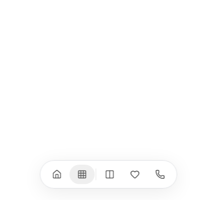
Всички (9) →
iPad
iPhone
iPad Pro 13" (M5)
iPhone 17
iPad Pro 11" (M5)
iPhone 17 Pro
iPad Pro 13" (M4)
iPhone 17 Pro Max
iPad Pro 11" (M4)
iPhone 17 Air
iPad Air (M4)
iPhone 17e
iPad Air (M3)
iPhone 16e
iPad аксесоари
iPhone 17 аксесоари
(M3/M4)
Всички (18) →
Всички (13) →
Watch
Аксесоари
Apple Watch 11
Клавиатури, мишки
Apple Watch 10
Монитори
Apple Watch 9
VESA стойки за
монитори
Apple Watch 8
Слушалки
Apple Watch Ultra 3
Mac Software