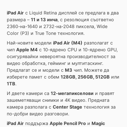
iPad Air
с Liquid Retina дисплей се предлага в два
размера –
11 и 13 инча
, с резолюция съответно
2360-на-1640 и 2732-на-2048 пиксела, Wide
Color (P3) и True Tone технология.
Най-новите модели
iPad Air (M4)
разполагат с
чип
Apple M4
с 10-ядрено CPU и 10-ядрено GPU,
осигурявайки невероятна производителност за
видео обработка, гейминг и мултитаскинг.
Предлагат се и модели с
M3
чип. Можете да
изберете памет с обем
128GB, 256GB, 512GB
или
1TB
.
И двете камери са
12-мегапикселови
и правят
зашеметяващи снимки и 4K видео. Предната
камера разполага с
Center Stage
технология за
по-добри видео разговори.
iPad Air
поддържа
Apple Pencil Pro
и
Magic