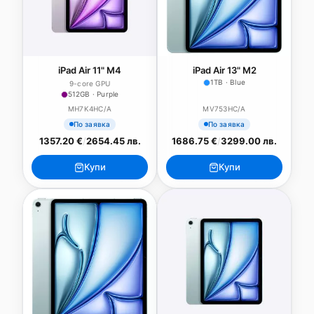
iPad Air 11" M4
iPad Air 13" M2
1TB · Blue
9-core GPU
512GB · Purple
MH7K4HC/A
MV753HC/A
По заявка
По заявка
1357.20 €
/
2654.45 лв.
1686.75 €
/
3299.00 лв.
Купи
Купи