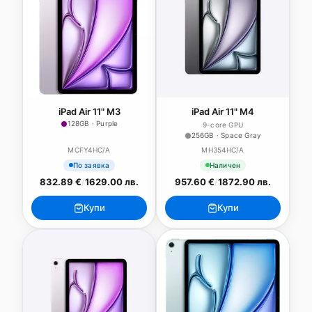
iPad Air 11" M3
iPad Air 11" M4
128GB · Purple
9-core GPU
256GB · Space Gray
MCFY4HC/A
MH354HC/A
По заявка
Наличен
832.89 €
/
1629.00 лв.
957.60 €
/
1872.90 лв.
Купи
Купи