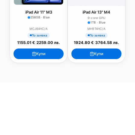
iPad Air 11" M3
iPad Air 13" M4
256GB · Blue
9-core GPU
1TB · Blue
MCJ64HC/A
MH9T4HC/A
По заявка
По заявка
1155.01 €
/
2259.00 лв.
1924.80 €
/
3764.58 лв.
Купи
Купи