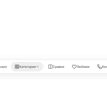
ри, мишки
Arlo
Apple TV
Nuki
iPod Touch
ки за монитори
Aqara
Външни дискове
EUFY
eGPUs и PCIe
are
Eve
AirPrint принтери
nk
Satechi
WiFi Рутери
Nanoleaf
Всички (6) →
) →
Всички (7) →
чало
Категории
Сравни
Любими
Ко