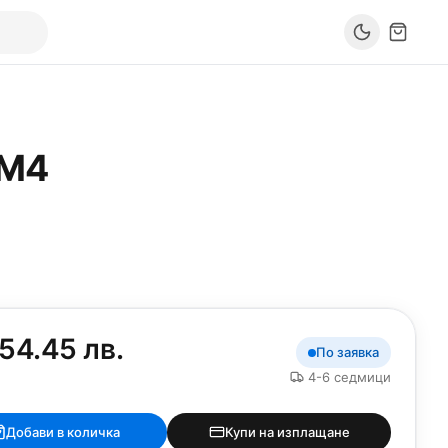
M4
54.45 лв.
По заявка
4-6 седмици
Добави в количка
Купи на изплащане