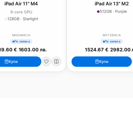
iPad Air 11" M4
iPad Air 13" M2
512GB · Purple
9-core GPU
128GB · Starlight
MH334HC/A
MV733HC/A
По заявка
По заявка
19.60 €
/
1603.00 лв.
1524.67 €
/
2982.00 
iPad
iPhone
Купи
Купи
iPad Pro 13" (M5)
iPhone 17
iPad Pro 11" (M5)
iPhone 17 Pro
o
iPad Pro 13" (M4)
iPhone 17 Pro Max
iPad Pro 11" (M4)
iPhone 17 Air
iPad Air (M4)
iPhone 17e
iPad Air (M3)
iPhone 16e
iPad аксесоари (M3/M4)
iPhone 17 аксесоа
Всички (13) →
Всички (18) →
HomeKit
Други