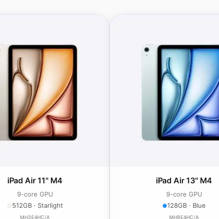
iPad Air 11" M4
iPad Air 13" M4
9-core GPU
9-core GPU
512GB · Starlight
128GB · Blue
MH3E4HC/A
MH9E4HC/A