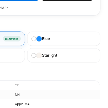
одели
Blue
Включено
Starlight
11"
M4
Apple M4