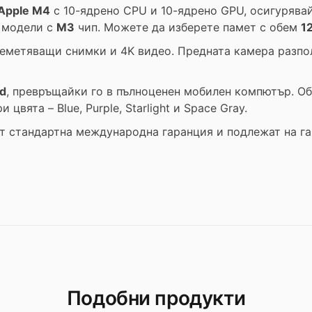
Apple M4
с 10-ядрено CPU и 10-ядрено GPU, осигурява
и модели с
M3
чип. Можете да изберете памет с обем
1
еметяващи снимки и 4K видео. Предната камера разпо
d
, превръщайки го в пълноценен мобилен компютър. О
и цвята – Blue, Purple, Starlight и Space Gray.
т стандартна международна гаранция и подлежат на г
Подобни продукти