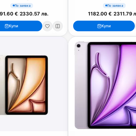
По заявка
По заявка
191.60 €
/
2330.57 лв.
1182.00 €
/
2311.79 л
Купи
Купи