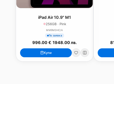
iPad Air 10.9" M1
256GB · Pink
MM9M3HC/A
По заявка
996.00 €
/
1948.00 лв.
8
MacBook
Mac
Купи
MacBook Neo
iMac 24"
MacBook Air 13"
Mac Pro
MacBook Air 15"
Mac Studi
MacBook Pro 14"
Mac Mini
MacBook Pro 16"
Калъфи
USB-C Хъбове
Всички (9) →
Watch
Аксесоари