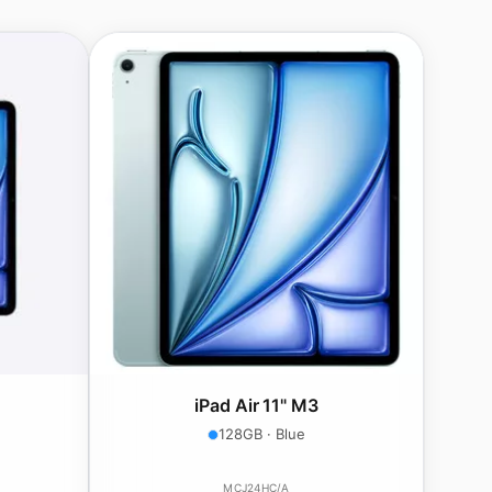
iPad Air 11" M3
128GB · Blue
MCJ24HC/A