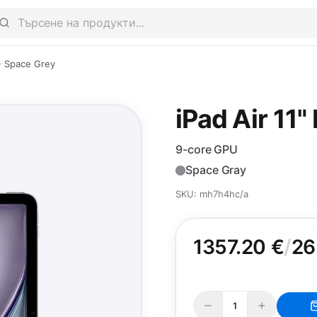
 - Space Grey
iPad Air 11"
9-core GPU
Space Gray
SKU: mh7h4hc/a
1357.20 €
/
26