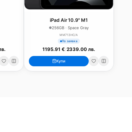
iPad Air 10.9" M1
256GB · Space Gray
MM713HC/A
По заявка
лв.
1195.91 €
/
2339.00 лв.
Купи
ри