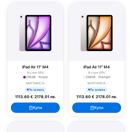
iPad Air 11" M4
iPad Air 11" M4
9-core GPU
9-core GPU
256GB · Purple
256GB · Starlight
MH7G4HC/A
MH7F4HC/A
По заявка
По заявка
1113.60 €
/
2178.01 лв.
1113.60 €
/
2178.01 лв.
Купи
Купи