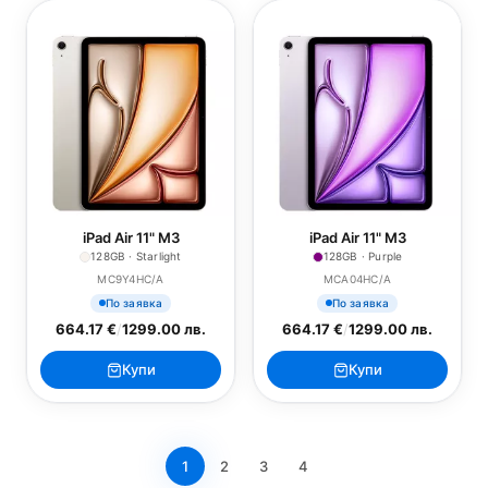
iPad Air 11" M3
iPad Air 11" M3
128GB · Starlight
128GB · Purple
MC9Y4HC/A
MCA04HC/A
По заявка
По заявка
664.17 €
/
1299.00 лв.
664.17 €
/
1299.00 лв.
Купи
Купи
1
2
3
4