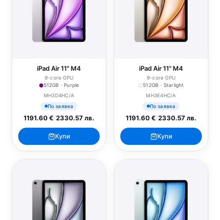
iPad Air 11" M4
iPad Air 11" M4
9-core GPU
9-core GPU
512GB · Purple
512GB · Starlight
MH3D4HC/A
MH3E4HC/A
По заявка
По заявка
1191.60 €
/
2330.57 лв.
1191.60 €
/
2330.57 лв.
Купи
Купи