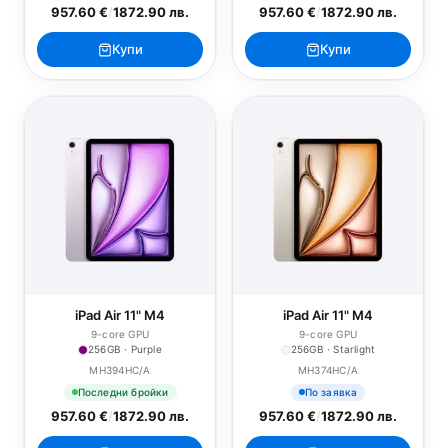
957.60 €
/
1872.90 лв.
957.60 €
/
1872.90 лв.
Купи
Купи
iPad Air 11" M4
iPad Air 11" M4
9-core GPU
9-core GPU
256GB · Purple
256GB · Starlight
MH394HC/A
MH374HC/A
Последни бройки
По заявка
957.60 €
/
1872.90 лв.
957.60 €
/
1872.90 лв.