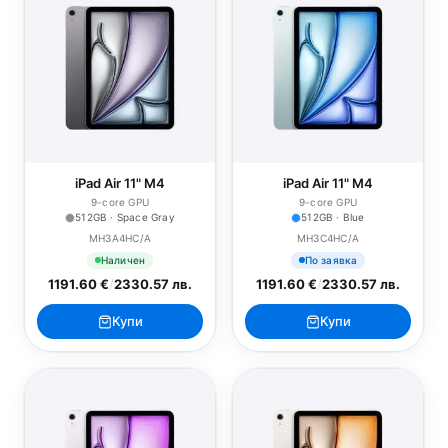
iPad Air 11" M4
iPad Air 11" M4
9-core GPU
9-core GPU
512GB · Space Gray
512GB · Blue
MH3A4HC/A
MH3C4HC/A
Наличен
По заявка
1191.60 €
/
2330.57 лв.
1191.60 €
/
2330.57 лв.
Купи
Купи