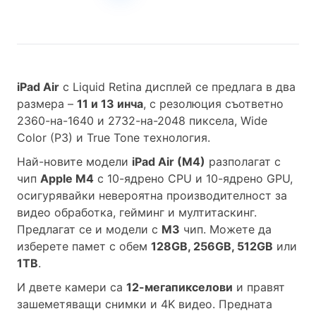
iPad Air
с Liquid Retina дисплей се предлага в два
размера –
11 и 13 инча
, с резолюция съответно
2360-на-1640 и 2732-на-2048 пиксела, Wide
Color (P3) и True Tone технология.
Най-новите модели
iPad Air (M4)
разполагат с
чип
Apple M4
с 10-ядрено CPU и 10-ядрено GPU,
осигурявайки невероятна производителност за
видео обработка, гейминг и мултитаскинг.
Предлагат се и модели с
M3
чип. Можете да
изберете памет с обем
128GB, 256GB, 512GB
или
1TB
.
И двете камери са
12-мегапикселови
и правят
зашеметяващи снимки и 4K видео. Предната