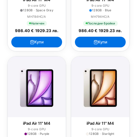
9-core GPU
9-core GPU
128GB · Space Gray
128GB · Blue
MH784HC/A
MH794HC/A
Наличен
Последни бройки
986.40 €
/
1929.23 лв.
986.40 €
/
1929.23 лв.
Купи
Купи
iPad Air 11" M4
iPad Air 11" M4
9-core GPU
9-core GPU
128GB · Purple
128GB · Starlight