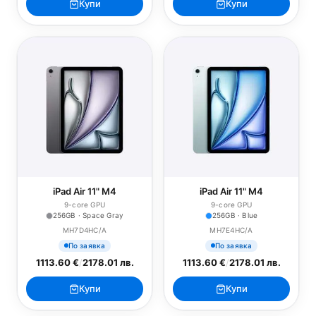
Купи
Купи
iPad Air 11" M4
iPad Air 11" M4
9-core GPU
9-core GPU
256GB · Space Gray
256GB · Blue
MH7D4HC/A
MH7E4HC/A
По заявка
По заявка
1113.60 €
/
2178.01 лв.
1113.60 €
/
2178.01 лв.
Купи
Купи