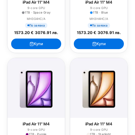
iPad Air 11" M4
iPad Air 11" M4
9-core GPU
9-core GPU
1TB · Space Gray
1TB · Blue
MH3G4HC/A
MH3H4HC/A
По заявка
По заявка
1573.20 €
/
3076.91 лв.
1573.20 €
/
3076.91 лв.
Купи
Купи
iPad Air 11" M4
iPad Air 11" M4
9-core GPU
9-core GPU
1TB · Purple
1TB · Starlight