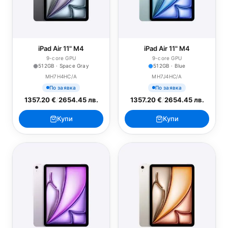
iPad Air 11" M4
iPad Air 11" M4
9-core GPU
9-core GPU
512GB · Space Gray
512GB · Blue
MH7H4HC/A
MH7J4HC/A
По заявка
По заявка
1357.20 €
/
2654.45 лв.
1357.20 €
/
2654.45 лв.
Купи
Купи