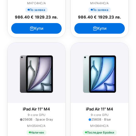
MH7C4HC/A
MH7A4HC/A
По заявка
По заявка
986.40 €
/
1929.23 лв.
986.40 €
/
1929.23 лв.
Купи
Купи
iPad Air 11" M4
iPad Air 11" M4
9-core GPU
9-core GPU
256GB · Space Gray
256GB · Blue
MH354HC/A
MH364HC/A
Наличен
Последни бройки