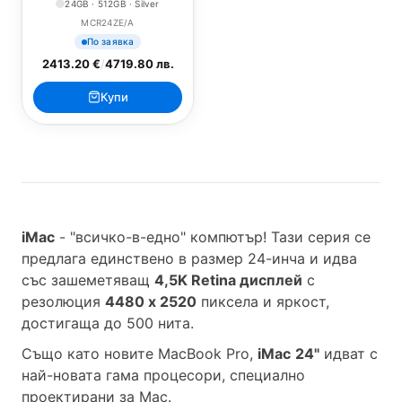
24GB · 512GB · Silver
MCR24ZE/A
По заявка
2413.20 €
/
4719.80 лв.
Купи
iMac
- "всичко-в-едно" компютър! Тази серия се
предлага единствено в размер 24-инча и идва
със зашеметяващ
4,5K Retina дисплей
с
резолюция
4480 x 2520
пиксела и яркост,
достигаща до 500 нита.
Също като новите MacBook Pro,
iMac
24"
идват с
най-новата гама процесори, специално
проектирани за Mac.