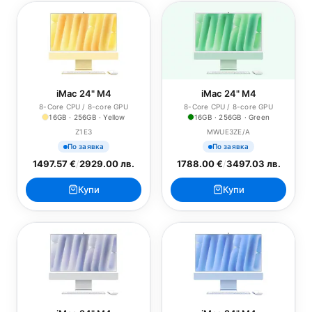
iMac 24" M4
iMac 24" M4
8-Core CPU / 8-core GPU
8-Core CPU / 8-core GPU
16GB · 256GB · Yellow
16GB · 256GB · Green
Z1E3
MWUE3ZE/A
По заявка
По заявка
1497.57 €
/
2929.00 лв.
1788.00 €
/
3497.03 лв.
Купи
Купи