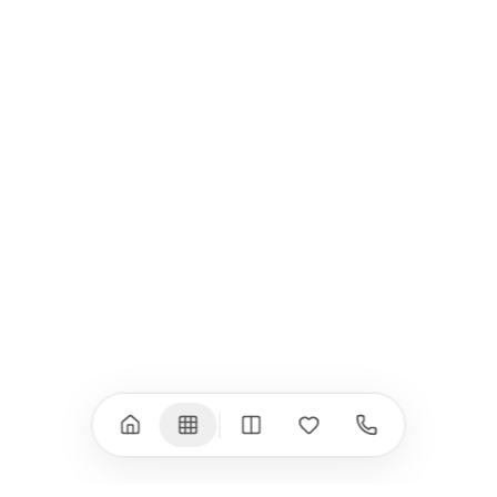
USB-C Хъбове
Всички (9) →
iPad
iPhone
iPad Pro 13" (M5)
iPhone 17
iPad Pro 11" (M5)
iPhone 17 Pro
iPad Pro 13" (M4)
iPhone 17 Pro Max
iPad Pro 11" (M4)
iPhone 17 Air
iPad Air (M4)
iPhone 17e
iPad Air (M3)
iPhone 16e
iPad аксесоари
iPhone 17 аксесоари
(M3/M4)
Всички (18) →
Всички (13) →
Watch
Аксесоари
Apple Watch 11
Клавиатури, мишки
Apple Watch 10
Монитори
Apple Watch 9
VESA стойки за
монитори
Apple Watch 8
Слушалки