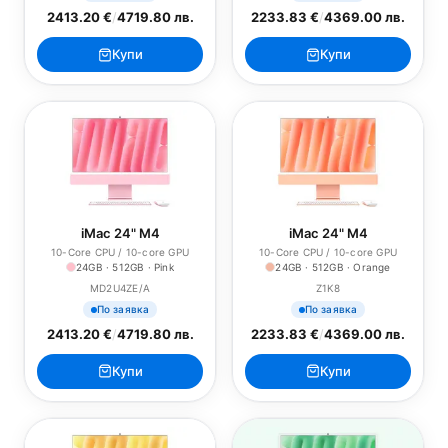
2413.20 €
/
4719.80 лв.
2233.83 €
/
4369.00 лв.
Купи
Купи
iMac 24" M4
iMac 24" M4
10-Core CPU / 10-core GPU
10-Core CPU / 10-core GPU
24GB · 512GB · Pink
24GB · 512GB · Orange
MD2U4ZE/A
Z1K8
По заявка
По заявка
2413.20 €
/
4719.80 лв.
2233.83 €
/
4369.00 лв.
Купи
Купи