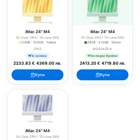
iMac 24" M4
iMac 24" M4
10-Core CPU / 10-core GPU
10-Core CPU / 10-core GPU
24GB · 512GB · Yellow
24GB · 512GB · Green
Z1K2
MD2Q4ZE/A
По заявка
Последни бройки
2233.83 €
/
4369.00 лв.
2413.20 €
/
4719.80 лв.
Купи
Купи
iMac 24" M4
10-Core CPU / 10-core GPU