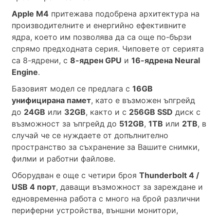
Apple М4
притежава подобрена архитектура на
производителните и енергийно ефективните
ядра, което им позволява да са още по-бързи
спрямо предходната серия. Чиповете от серията
са 8-ядрени, с
8-ядрен GPU
и
16-ядрена Neural
Engine
.
Базовият модел се предлага с
16GB
унифицирана памет
, като е възможен ъпгрейд
до
24GB
или
32GB
, както и с
256GB SSD
диск с
възможност за ъпгрейд до
512GB
,
1TB
или
2TB
, в
случай че се нуждаете от допълнително
пространство за съхранение за Вашите снимки,
филми и работни файлове.
Оборудван е още с четири броя
Thunderbolt 4 /
USB 4 порт
, даващи възможност за зареждане и
едновременна работа с много на брой различни
периферни устройства, външни монитори,