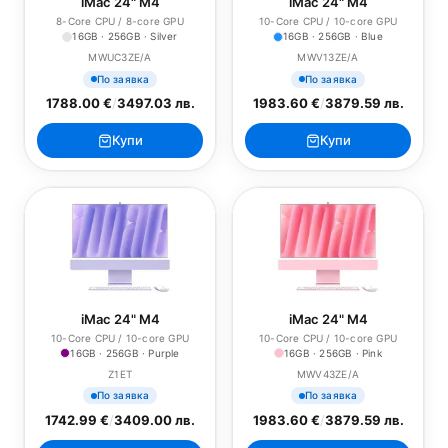
iMac 24" M4
iMac 24" M4
8-Core CPU / 8-core GPU
10-Core CPU / 10-core GPU
16GB · 256GB · Silver
16GB · 256GB · Blue
MWUC3ZE/A
MWV13ZE/A
По заявка
По заявка
1788.00 €
/
3497.03 лв.
1983.60 €
/
3879.59 лв.
Купи
Купи
iMac 24" M4
iMac 24" M4
10-Core CPU / 10-core GPU
10-Core CPU / 10-core GPU
16GB · 256GB · Purple
16GB · 256GB · Pink
Z1ET
MWV43ZE/A
По заявка
По заявка
1742.99 €
/
3409.00 лв.
1983.60 €
/
3879.59 лв.