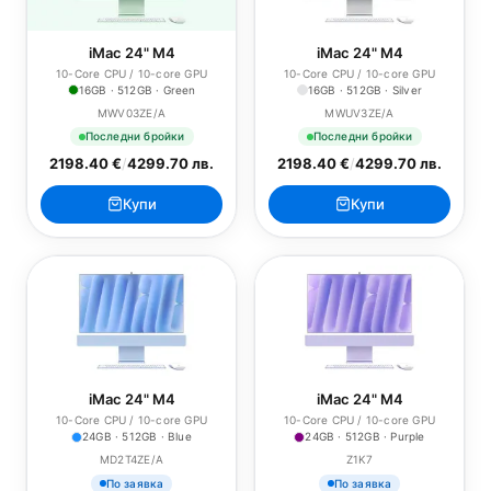
iMac 24" M4
iMac 24" M4
10-Core CPU / 10-core GPU
10-Core CPU / 10-core GPU
16GB · 512GB · Green
16GB · 512GB · Silver
MWV03ZE/A
MWUV3ZE/A
Последни бройки
Последни бройки
2198.40 €
/
4299.70 лв.
2198.40 €
/
4299.70 лв.
Купи
Купи
iMac 24" M4
iMac 24" M4
10-Core CPU / 10-core GPU
10-Core CPU / 10-core GPU
24GB · 512GB · Blue
24GB · 512GB · Purple
MD2T4ZE/A
Z1K7
По заявка
По заявка