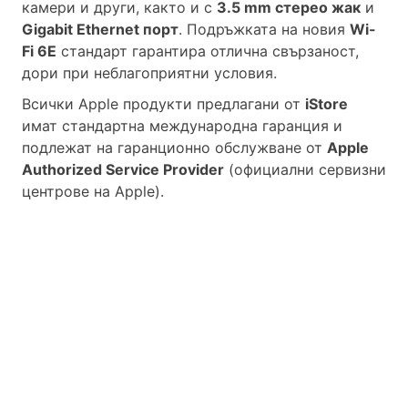
камери и други, както и с
3.5 mm стерео жак
и
Gigabit Ethernet порт
.
Подръжката на новия
Wi-
Fi 6E
стандарт гарантира отлична свързаност,
дори при неблагоприятни условия.
Всички Apple продукти предлагани от
iStore
имат стандартна международна гаранция и
подлежат на гаранционно обслужване от
Apple
Authorized Service Provider
(официални сервизни
центрове на Apple).