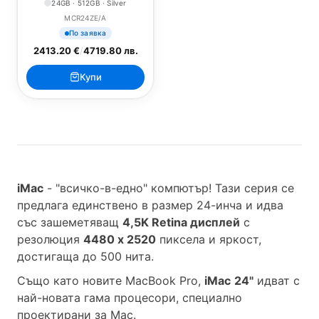
24GB · 512GB · Silver
MCR24ZE/A
По заявка
2413.20 €
/
4719.80 лв.
Купи
iMac
- "всичко-в-едно" компютър! Тази серия се
предлага единствено в размер 24-инча и идва
със зашеметяващ
4,5K Retina дисплей
с
резолюция
4480 x 2520
пиксела и яркост,
достигаща до 500 нита.
Също като новите MacBook Pro,
iMac
24"
идват с
най-новата гама процесори, специално
проектирани за Mac.