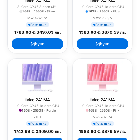
iMac 24" M4
iMac 24" M4
8-Core CPU / 8-core GPU
10-Core CPU / 10-core GPU
16GB · 256GB · Silver
16GB · 256GB · Blue
MWUC3ZE/A
MWV13ZE/A
По заявка
По заявка
1788.00 €
/
3497.03 лв.
1983.60 €
/
3879.59 лв.
Купи
Купи
iMac 24" M4
iMac 24" M4
10-Core CPU / 10-core GPU
10-Core CPU / 10-core GPU
16GB · 256GB · Purple
16GB · 256GB · Pink
Z1ET
MWV43ZE/A
По заявка
По заявка
1742.99 €
/
3409.00 лв.
1983.60 €
/
3879.59 лв.