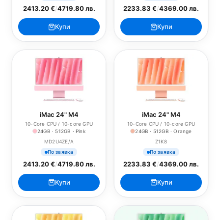
2413.20 €
/
4719.80 лв.
2233.83 €
/
4369.00 лв.
Купи
Купи
iMac 24" M4
iMac 24" M4
10-Core CPU / 10-core GPU
10-Core CPU / 10-core GPU
24GB · 512GB · Pink
24GB · 512GB · Orange
MD2U4ZE/A
Z1K8
По заявка
По заявка
2413.20 €
/
4719.80 лв.
2233.83 €
/
4369.00 лв.
Купи
Купи