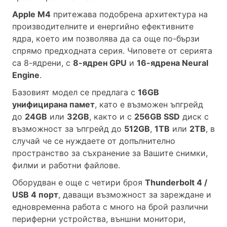
Apple М4
притежава подобрена архитектура на
производителните и енергийно ефективните
ядра, което им позволява да са още по-бързи
спрямо предходната серия. Чиповете от серията
са 8-ядрени, с
8-ядрен GPU
и
16-ядрена Neural
Engine
.
Базовият модел се предлага с
16GB
унифицирана памет
, като е възможен ъпгрейд
до
24GB
или
32GB
, както и с
256GB SSD
диск с
възможност за ъпгрейд до
512GB
,
1TB
или
2TB
, в
случай че се нуждаете от допълнително
пространство за съхранение за Вашите снимки,
филми и работни файлове.
Оборудван е още с четири броя
Thunderbolt 4 /
USB 4 порт
, даващи възможност за зареждане и
едновременна работа с много на брой различни
периферни устройства, външни монитори,