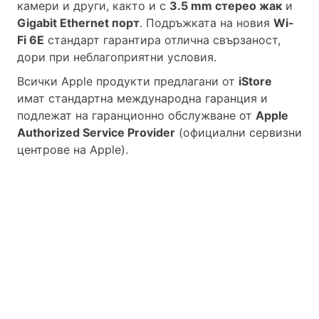
камери и други, както и с
3.5 mm стерео жак
и
Gigabit Ethernet порт
.
Подръжката на новия
Wi-
Fi 6E
стандарт гарантира отлична свързаност,
дори при неблагоприятни условия.
Всички Apple продукти предлагани от
iStore
имат стандартна международна гаранция и
подлежат на гаранционно обслужване от
Apple
Authorized Service Provider
(официални сервизни
центрове на Apple).