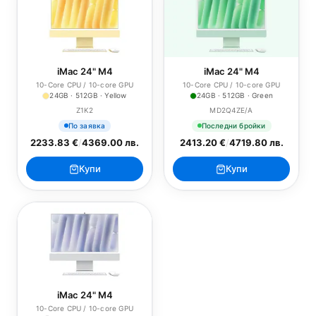
iMac 24" M4
iMac 24" M4
10-Core CPU / 10-core GPU
10-Core CPU / 10-core GPU
24GB · 512GB · Yellow
24GB · 512GB · Green
Z1K2
MD2Q4ZE/A
По заявка
Последни бройки
2233.83 €
/
4369.00 лв.
2413.20 €
/
4719.80 лв.
Купи
Купи
iMac 24" M4
10-Core CPU / 10-core GPU