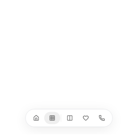
USB-C Хъбове
Всички (9) →
iPad
iPhone
iPad Pro 13" (M5)
iPhone 17
iPad Pro 11" (M5)
iPhone 17 Pro
iPad Pro 13" (M4)
iPhone 17 Pro Max
iPad Pro 11" (M4)
iPhone 17 Air
iPad Air (M4)
iPhone 17e
iPad Air (M3)
iPhone 16e
iPad аксесоари
iPhone 17 аксесоари
(M3/M4)
Всички (18) →
Всички (13) →
Watch
Аксесоари
Apple Watch 11
Клавиатури, мишки
Apple Watch 10
Монитори
Apple Watch 9
VESA стойки за
монитори
Apple Watch 8
Слушалки