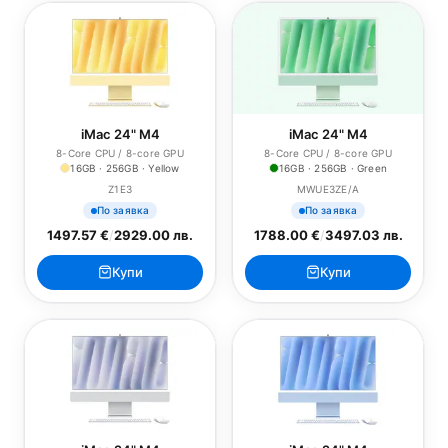
iMac 24" M4
iMac 24" M4
8-Core CPU / 8-core GPU
8-Core CPU / 8-core GPU
16GB · 256GB · Yellow
16GB · 256GB · Green
Z1E3
MWUE3ZE/A
По заявка
По заявка
1497.57 €
/
2929.00 лв.
1788.00 €
/
3497.03 лв.
Купи
Купи