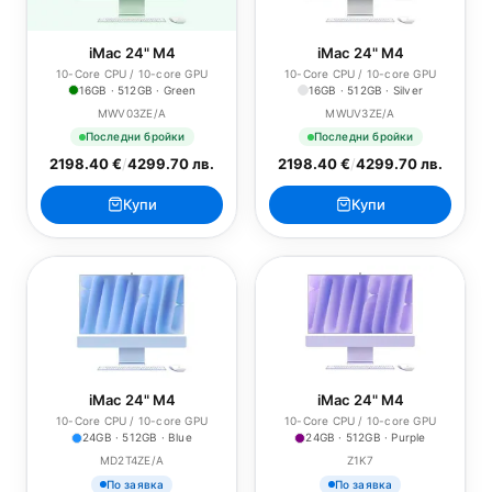
iMac 24" M4
iMac 24" M4
10-Core CPU / 10-core GPU
10-Core CPU / 10-core GPU
16GB · 512GB · Green
16GB · 512GB · Silver
MWV03ZE/A
MWUV3ZE/A
Последни бройки
Последни бройки
2198.40 €
/
4299.70 лв.
2198.40 €
/
4299.70 лв.
Купи
Купи
iMac 24" M4
iMac 24" M4
10-Core CPU / 10-core GPU
10-Core CPU / 10-core GPU
24GB · 512GB · Blue
24GB · 512GB · Purple
MD2T4ZE/A
Z1K7
По заявка
По заявка