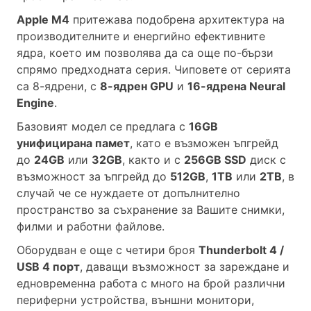
Apple М4
притежава подобрена архитектура на
производителните и енергийно ефективните
ядра, което им позволява да са още по-бързи
спрямо предходната серия. Чиповете от серията
са 8-ядрени, с
8-ядрен GPU
и
16-ядрена Neural
Engine
.
Базовият модел се предлага с
16GB
унифицирана памет
, като е възможен ъпгрейд
до
24GB
или
32GB
, както и с
256GB SSD
диск с
възможност за ъпгрейд до
512GB
,
1TB
или
2TB
, в
случай че се нуждаете от допълнително
пространство за съхранение за Вашите снимки,
филми и работни файлове.
Оборудван е още с четири броя
Thunderbolt 4 /
USB 4 порт
, даващи възможност за зареждане и
едновременна работа с много на брой различни
периферни устройства, външни монитори,