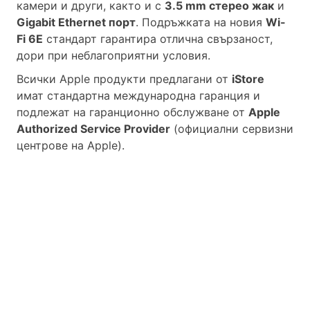
камери и други, както и с
3.5 mm стерео жак
и
Gigabit Ethernet порт
.
Подръжката на новия
Wi-
Fi 6E
стандарт гарантира отлична свързаност,
дори при неблагоприятни условия.
Всички Apple продукти предлагани от
iStore
имат стандартна международна гаранция и
подлежат на гаранционно обслужване от
Apple
Authorized Service Provider
(официални сервизни
центрове на Apple).