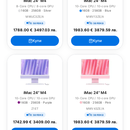
iMac 24" M4
iMac 24" M4
8-Core CPU / 8-core GPU
10-Core CPU / 10-core GPU
16GB · 256GB · Silver
16GB · 256GB · Blue
MWUC3ZE/A
MWV13ZE/A
По заявка
По заявка
1788.00 €
/
3497.03 лв.
1983.60 €
/
3879.59 лв.
Купи
Купи
iMac 24" M4
iMac 24" M4
10-Core CPU / 10-core GPU
10-Core CPU / 10-core GPU
16GB · 256GB · Purple
16GB · 256GB · Pink
Z1ET
MWV43ZE/A
По заявка
По заявка
1742.99 €
/
3409.00 лв.
1983.60 €
/
3879.59 лв.