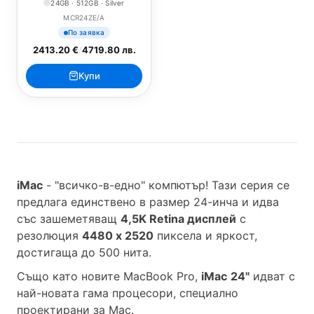
24GB · 512GB · Silver
MCR24ZE/A
По заявка
2413.20 €
/
4719.80 лв.
Купи
iMac
- "всичко-в-едно" компютър! Тази серия се
предлага единствено в размер 24-инча и идва
със зашеметяващ
4,5K Retina дисплей
с
резолюция
4480 x 2520
пиксела и яркост,
достигаща до 500 нита.
Също като новите MacBook Pro,
iMac
24"
идват с
най-новата гама процесори, специално
проектирани за Mac.