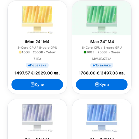
iMac 24" M4
iMac 24" M4
8-Core CPU / 8-core GPU
8-Core CPU / 8-core GPU
16GB · 256GB · Yellow
16GB · 256GB · Green
Z1E3
MWUE3ZE/A
По заявка
По заявка
1497.57 €
/
2929.00 лв.
1788.00 €
/
3497.03 лв.
Купи
Купи