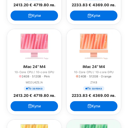
2413.20 €
/
4719.80 лв.
2233.83 €
/
4369.00 лв.
Купи
Купи
iMac 24" M4
iMac 24" M4
10-Core CPU / 10-core GPU
10-Core CPU / 10-core GPU
24GB · 512GB · Pink
24GB · 512GB · Orange
MD2U4ZE/A
Z1K8
По заявка
По заявка
2413.20 €
/
4719.80 лв.
2233.83 €
/
4369.00 лв.
Купи
Купи