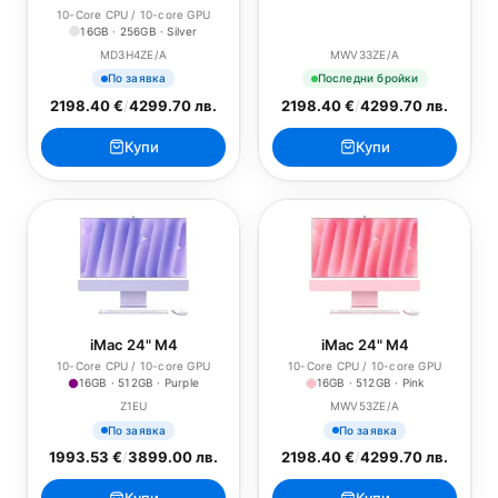
10-Core CPU / 10-core GPU
16GB · 256GB · Silver
MD3H4ZE/A
MWV33ZE/A
По заявка
Последни бройки
2198.40 €
/
4299.70 лв.
2198.40 €
/
4299.70 лв.
Купи
Купи
iMac 24" M4
iMac 24" M4
10-Core CPU / 10-core GPU
10-Core CPU / 10-core GPU
16GB · 512GB · Purple
16GB · 512GB · Pink
Z1EU
MWV53ZE/A
По заявка
По заявка
1993.53 €
/
3899.00 лв.
2198.40 €
/
4299.70 лв.