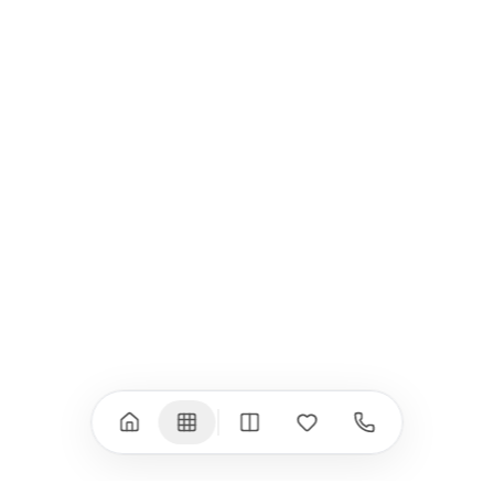
USB-C Хъбове
Всички (9) →
iPad
iPhone
iPad Pro 13" (M5)
iPhone 17
iPad Pro 11" (M5)
iPhone 17 Pro
iPad Pro 13" (M4)
iPhone 17 Pro Max
iPad Pro 11" (M4)
iPhone 17 Air
iPad Air (M4)
iPhone 17e
iPad Air (M3)
iPhone 16e
iPad аксесоари
iPhone 17 аксесоари
(M3/M4)
Всички (18) →
Всички (13) →
Watch
Аксесоари
Apple Watch 11
Клавиатури, мишки
Apple Watch 10
Монитори
Apple Watch 9
VESA стойки за
монитори
Apple Watch 8
Слушалки