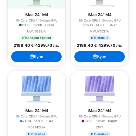
iMac 24" M4
iMac 24" M4
10-Core CPU / 10-core GPU
10-Core CPU / 10-core GPU
16GB · 512GB · Green
16GB · 512GB · Silver
MWV03ZE/A
MWUV3ZE/A
Последни бройки
По заявка
2198.40 €
/
4299.70 лв.
2198.40 €
/
4299.70 лв.
Купи
Купи
iMac 24" M4
iMac 24" M4
10-Core CPU / 10-core GPU
10-Core CPU / 10-core GPU
24GB · 512GB · Blue
24GB · 512GB · Purple
MD2T4ZE/A
Z1K7
По заявка
По заявка