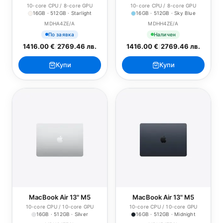
10-core CPU / 8-core GPU
10-core CPU / 8-core GPU
16GB · 512GB · Starlight
16GB · 512GB · Sky Blue
MDHA4ZE/A
MDHH4ZE/A
По заявка
Наличен
1416.00 €
/
2769.46 лв.
1416.00 €
/
2769.46 лв.
Купи
Купи
MacBook Air 13" M5
MacBook Air 13" M5
10-core CPU / 10-core GPU
10-core CPU / 10-core GPU
16GB · 512GB · Silver
16GB · 512GB · Midnight