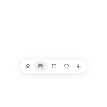
iPad Pro 11" (M5)
iPhone 17 Pro
iPad Pro 13" (M4)
iPhone 17 Pro Max
iPad Pro 11" (M4)
iPhone 17 Air
iPad Air (M4)
iPhone 17e
iPad Air (M3)
iPhone 16e
iPad аксесоари
iPhone 17 аксесоари
(M3/M4)
Всички (18) →
Всички (13) →
Watch
Аксесоари
Apple Watch 11
Клавиатури, мишки
Apple Watch 10
Монитори
Apple Watch 9
VESA стойки за
монитори
Apple Watch 8
Слушалки
Apple Watch Ultra 3
Mac Software
Apple Watch Ultra 2
Power Bank
Apple Watch Ultra
Здраве
Всички (9) →
Всички (8) →