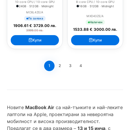
10-core CPU / 10-core GPU
8-core CPU / 10-core GPU
24GB · 512GB · Midnight
16GB · 512GB · Midnight
MC6L4ZE/A
MXD43ZE/A
По заявка
Наличен
1906.61 €
/
3729.00 лв.
1533.88 €
/
3000.00 лв.
3999.00 лв.
Купи
Купи
1
2
3
4
Новите
MacBook Air
са най-тънките и най-леките
лаптопи на Apple, проектирани за невероятна
мобилност и висока производителност.
Предлагат се в два размера –
13 и 15 инча
, с