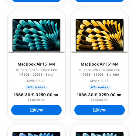
MacBook Air 15" M4
MacBook Air 15" M4
10-core CPU / 10-core GPU
10-core CPU / 10-core GPU
16GB · 256GB · Silver
16GB · 256GB · Starlight
MW1H3ZE/A
MW1K3ZE/A
По заявка
По заявка
1666.30 €
/
3259.00 лв.
1666.30 €
/
3259.00 лв.
3529.00 лв.
3529.00 лв.
Купи
Купи