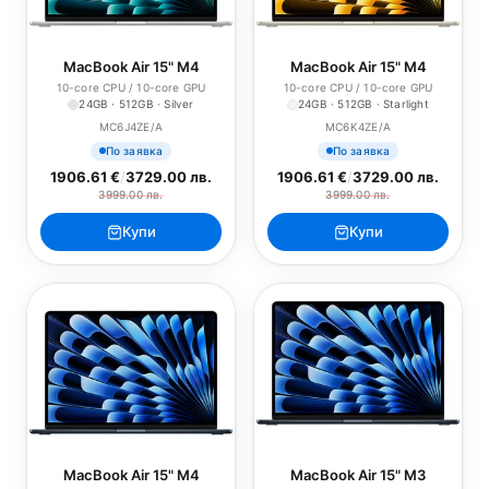
MacBook Air 15" M4
MacBook Air 15" M4
10-core CPU / 10-core GPU
10-core CPU / 10-core GPU
24GB · 512GB · Silver
24GB · 512GB · Starlight
MC6J4ZE/A
MC6K4ZE/A
По заявка
По заявка
1906.61 €
/
3729.00 лв.
1906.61 €
/
3729.00 лв.
3999.00 лв.
3999.00 лв.
Купи
Купи
MacBook Air 15" M4
MacBook Air 15" M3