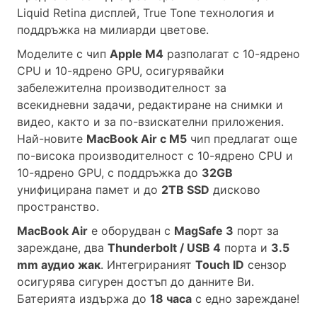
Liquid Retina дисплей, True Tone технология и
поддръжка на милиарди цветове.
Моделите с чип
Apple M4
разполагат с 10-ядрено
CPU и 10-ядрено GPU, осигурявайки
забележителна производителност за
всекидневни задачи, редактиране на снимки и
видео, както и за по-взискателни приложения.
Най-новите
MacBook Air с M5
чип предлагат още
по-висока производителност с 10-ядрено CPU и
10-ядрено GPU, с поддръжка до
32GB
унифицирана памет и до
2TB SSD
дисково
пространство.
MacBook Air
е оборудван с
MagSafe 3
порт за
зареждане, два
Thunderbolt / USB 4
порта и
3.5
mm аудио жак
. Интегрираният
Touch ID
сензор
осигурява сигурен достъп до данните Ви.
Батерията издържа до
18 часа
с едно зареждане!