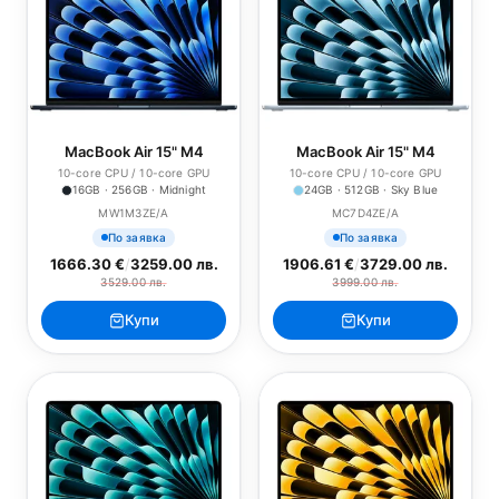
MacBook Air 15" M4
MacBook Air 15" M4
10-core CPU / 10-core GPU
10-core CPU / 10-core GPU
16GB · 256GB · Midnight
24GB · 512GB · Sky Blue
MW1M3ZE/A
MC7D4ZE/A
По заявка
По заявка
1666.30 €
/
3259.00 лв.
1906.61 €
/
3729.00 лв.
3529.00 лв.
3999.00 лв.
Купи
Купи