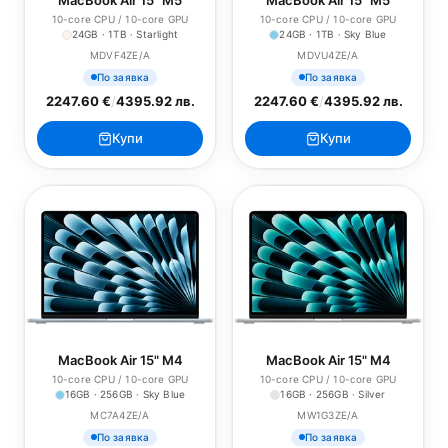
MacBook Air 15" M5
MacBook Air 15" M5
10-core CPU / 10-core GPU
10-core CPU / 10-core GPU
24GB · 1TB · Starlight
24GB · 1TB · Sky Blue
MDVF4ZE/A
MDVU4ZE/A
По заявка
По заявка
2247.60 €
/
4395.92 лв.
2247.60 €
/
4395.92 лв.
Купи
Купи
MacBook Air 15" M4
MacBook Air 15" M4
10-core CPU / 10-core GPU
10-core CPU / 10-core GPU
16GB · 256GB · Sky Blue
16GB · 256GB · Silver
MC7A4ZE/A
MW1G3ZE/A
По заявка
По заявка