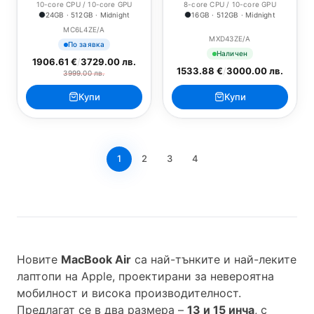
10-core CPU / 10-core GPU
8-core CPU / 10-core GPU
24GB · 512GB · Midnight
16GB · 512GB · Midnight
MC6L4ZE/A
MXD43ZE/A
По заявка
Наличен
1906.61 €
/
3729.00 лв.
1533.88 €
/
3000.00 лв.
3999.00 лв.
Купи
Купи
1
2
3
4
Новите
MacBook Air
са най-тънките и най-леките
лаптопи на Apple, проектирани за невероятна
мобилност и висока производителност.
Предлагат се в два размера –
13 и 15 инча
, с