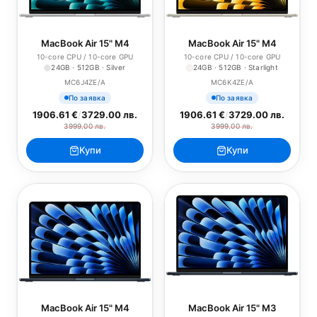
MacBook Air 15" M4
MacBook Air 15" M4
10-core CPU / 10-core GPU
10-core CPU / 10-core GPU
24GB · 512GB · Silver
24GB · 512GB · Starlight
MC6J4ZE/A
MC6K4ZE/A
По заявка
По заявка
1906.61 €
/
3729.00 лв.
1906.61 €
/
3729.00 лв.
3999.00 лв.
3999.00 лв.
Купи
Купи
MacBook Air 15" M4
MacBook Air 15" M3