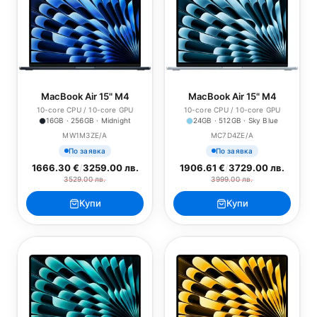
MacBook Air 15" M4
MacBook Air 15" M4
10-core CPU / 10-core GPU
10-core CPU / 10-core GPU
16GB · 256GB · Midnight
24GB · 512GB · Sky Blue
MW1M3ZE/A
MC7D4ZE/A
По заявка
По заявка
1666.30 €
/
3259.00 лв.
1906.61 €
/
3729.00 лв.
3529.00 лв.
3999.00 лв.
Купи
Купи