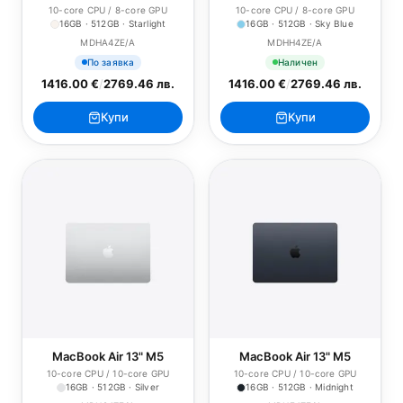
10-core CPU / 8-core GPU
10-core CPU / 8-core GPU
16GB · 512GB · Starlight
16GB · 512GB · Sky Blue
MDHA4ZE/A
MDHH4ZE/A
По заявка
Наличен
1416.00 €
/
2769.46 лв.
1416.00 €
/
2769.46 лв.
Купи
Купи
MacBook Air 13" M5
MacBook Air 13" M5
10-core CPU / 10-core GPU
10-core CPU / 10-core GPU
16GB · 512GB · Silver
16GB · 512GB · Midnight