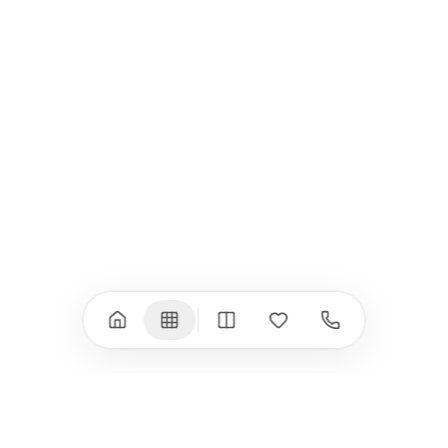
iPad
iPhone
iPad Pro 13" (M5)
iPhone 17
iPad Pro 11" (M5)
iPhone 17 Pro
iPad Pro 13" (M4)
iPhone 17 Pro Max
iPad Pro 11" (M4)
iPhone 17 Air
iPad Air (M4)
iPhone 17e
iPad Air (M3)
iPhone 16e
iPad аксесоари
iPhone 17 аксесоари
(M3/M4)
Всички (18) →
Всички (13) →
Watch
Аксесоари
Apple Watch 11
Клавиатури, мишки
Apple Watch 10
Монитори
Apple Watch 9
VESA стойки за
монитори
Apple Watch 8
Слушалки
Apple Watch Ultra 3
Mac Software
Apple Watch Ultra 2
Power Bank
Apple Watch Ultra