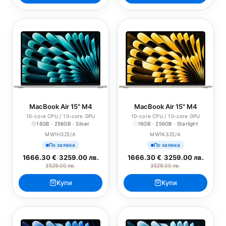
MacBook Air 15" M4
MacBook Air 15" M4
10-core CPU / 10-core GPU
10-core CPU / 10-core GPU
16GB · 256GB · Silver
16GB · 256GB · Starlight
MW1H3ZE/A
MW1K3ZE/A
По заявка
По заявка
1666.30 €
/
3259.00 лв.
1666.30 €
/
3259.00 лв.
3529.00 лв.
3529.00 лв.
Купи
Купи