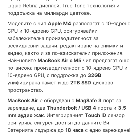
Liquid Retina дисплей, True Tone технология и
поддръжка на милиарди цветове.
Моделите с чип
Apple M4
разполагат с 10-ядрено
CPU и 10-ядрено GPU, осигурявайки
забележителна производителност за
всекидневни задачи, редактиране на снимки и
видео, както и за по-взискателни приложения.
Най-новите
MacBook Air с M5
чип предлагат още
по-висока производителност с 10-ядрено CPU и
10-ядрено GPU, с поддръжка до
32GB
унифицирана памет и до
2TB SSD
дисково
пространство.
MacBook Air
е оборудван с
MagSafe 3
порт за
зареждане, два
Thunderbolt / USB 4
порта и
3.5
mm аудио жак
. Интегрираният
Touch ID
сензор
осигурява сигурен достъп до данните Ви.
Батерията издържа до
18 часа
с едно зареждане!