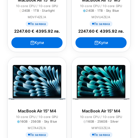
MacBook Air 15" M5
MacBook Air 15" M5
10-core CPU / 10-core GPU
10-core CPU / 10-core GPU
24GB · 1TB · Starlight
24GB · 1TB · Sky Blue
MDVF4ZE/A
MDVU4ZE/A
По заявка
По заявка
2247.60 €
/
4395.92 лв.
2247.60 €
/
4395.92 лв.
Купи
Купи
MacBook Air 15" M4
MacBook Air 15" M4
10-core CPU / 10-core GPU
10-core CPU / 10-core GPU
16GB · 256GB · Sky Blue
16GB · 256GB · Silver
MC7A4ZE/A
MW1G3ZE/A
По заявка
По заявка