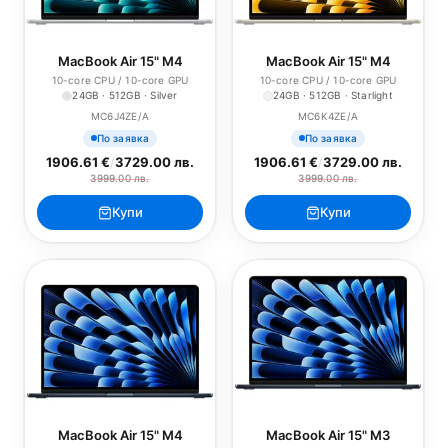
MacBook Air 15" M4
MacBook Air 15" M4
10-core CPU / 10-core GPU
10-core CPU / 10-core GPU
24GB · 512GB · Silver
24GB · 512GB · Starlight
MC6J4ZE/A
MC6K4ZE/A
По заявка
По заявка
1906.61 €
/
3729.00 лв.
1906.61 €
/
3729.00 лв.
3999.00 лв.
3999.00 лв.
Купи
Купи
MacBook Air 15" M4
MacBook Air 15" M3