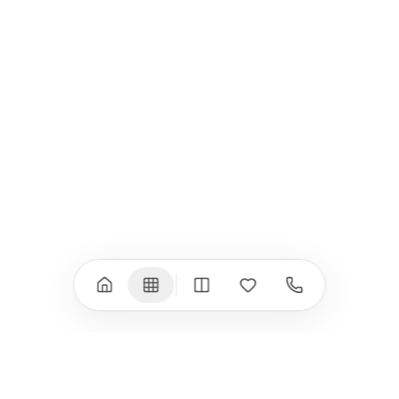
iPad
iPhone
iPad Pro 13" (M5)
iPhone 17
iPad Pro 11" (M5)
iPhone 17 Pro
iPad Pro 13" (M4)
iPhone 17 Pro Max
iPad Pro 11" (M4)
iPhone 17 Air
iPad Air (M4)
iPhone 17e
iPad Air (M3)
iPhone 16e
iPad аксесоари
iPhone 17 аксесоари
(M3/M4)
Всички (18) →
Всички (13) →
Watch
Аксесоари
Apple Watch 11
Клавиатури, мишки
Apple Watch 10
Монитори
Apple Watch 9
VESA стойки за
монитори
Apple Watch 8
Слушалки
Apple Watch Ultra 3
Mac Software
Apple Watch Ultra 2
Power Bank
Apple Watch Ultra