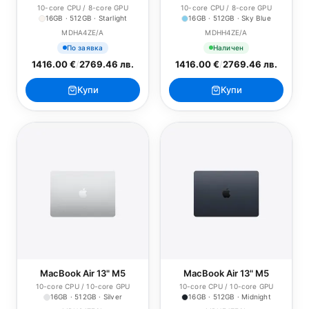
10-core CPU / 8-core GPU
10-core CPU / 8-core GPU
16GB · 512GB · Starlight
16GB · 512GB · Sky Blue
MDHA4ZE/A
MDHH4ZE/A
По заявка
Наличен
1416.00 €
/
2769.46 лв.
1416.00 €
/
2769.46 лв.
Купи
Купи
MacBook Air 13" M5
MacBook Air 13" M5
10-core CPU / 10-core GPU
10-core CPU / 10-core GPU
16GB · 512GB · Silver
16GB · 512GB · Midnight