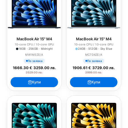
MacBook Air 15" M4
MacBook Air 15" M4
10-core CPU / 10-core GPU
10-core CPU / 10-core GPU
16GB · 256GB · Midnight
24GB · 512GB · Sky Blue
MW1M3ZE/A
MC7D4ZE/A
По заявка
По заявка
1666.30 €
/
3259.00 лв.
1906.61 €
/
3729.00 лв.
3529.00 лв.
3999.00 лв.
Купи
Купи