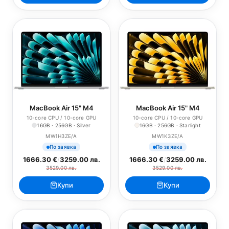
MacBook Air 15" M4
MacBook Air 15" M4
10-core CPU / 10-core GPU
10-core CPU / 10-core GPU
16GB · 256GB · Silver
16GB · 256GB · Starlight
MW1H3ZE/A
MW1K3ZE/A
По заявка
По заявка
1666.30 €
/
3259.00 лв.
1666.30 €
/
3259.00 лв.
3529.00 лв.
3529.00 лв.
Купи
Купи