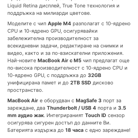
Liquid Retina дисплей, True Tone технология и
поддръжка на милиарди цветове.
Моделите с чип
Apple M4
разполагат с 10-ядрено
CPU и 10-ядрено GPU, осигурявайки
забележителна производителност за
всекидневни задачи, редактиране на снимки и
видео, както и за по-взискателни приложения.
Най-новите
MacBook Air с M5
чип предлагат още
по-висока производителност с 10-ядрено CPU и
10-ядрено GPU, с поддръжка до
32GB
унифицирана памет и до
2TB SSD
дисково
пространство.
MacBook Air
е оборудван с
MagSafe 3
порт за
зареждане, два
Thunderbolt / USB 4
порта и
3.5
mm аудио жак
. Интегрираният
Touch ID
сензор
осигурява сигурен достъп до данните Ви.
Батерията издържа до
18 часа
с едно зареждане!