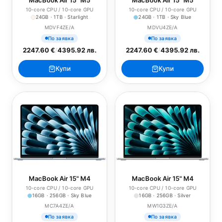
MacBook Air 15" M5
MacBook Air 15" M5
10-core CPU / 10-core GPU
10-core CPU / 10-core GPU
24GB · 1TB · Starlight
24GB · 1TB · Sky Blue
MDVF4ZE/A
MDVU4ZE/A
По заявка
По заявка
2247.60 €
/
4395.92 лв.
2247.60 €
/
4395.92 лв.
Купи
Купи
MacBook Air 15" M4
MacBook Air 15" M4
10-core CPU / 10-core GPU
10-core CPU / 10-core GPU
16GB · 256GB · Sky Blue
16GB · 256GB · Silver
MC7A4ZE/A
MW1G3ZE/A
По заявка
По заявка