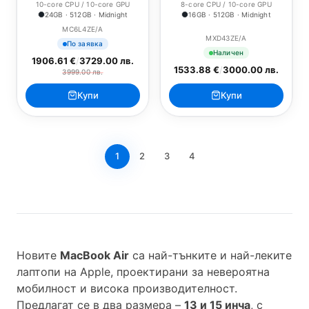
10-core CPU / 10-core GPU
8-core CPU / 10-core GPU
24GB · 512GB · Midnight
16GB · 512GB · Midnight
MC6L4ZE/A
MXD43ZE/A
По заявка
Наличен
1906.61 €
/
3729.00 лв.
1533.88 €
/
3000.00 лв.
3999.00 лв.
Купи
Купи
1
2
3
4
Новите
MacBook Air
са най-тънките и най-леките
лаптопи на Apple, проектирани за невероятна
мобилност и висока производителност.
Предлагат се в два размера –
13 и 15 инча
, с