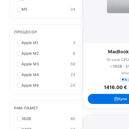
M5
24
ПРОЦЕСОР
Apple M1
3
MacBook 
Apple M2
8
10-core CPU
Apple M3
56
16GB · 51
MDH
Apple M4
23
По 
Apple M5
24
1416.00 €
/
Купи
РАМ ПАМЕТ
16GB
60