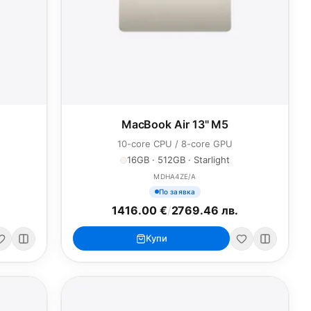
MacBook Air 13" M5
10-core CPU / 8-core GPU
16GB · 512GB · Starlight
MDHA4ZE/A
По заявка
1416.00 €
/
2769.46 лв.
Купи