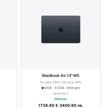
MacBook Air 13" M5
10-core CPU / 10-core GPU
16GB · 512GB · Midnight
MDHF4ZE/A
Наличен
1738.80 €
/
3400.80 лв.