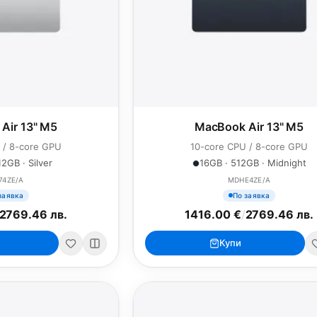
Air 13" M5
MacBook Air 13" M5
 / 8-core GPU
10-core CPU / 8-core GPU
2GB · Silver
16GB · 512GB · Midnight
74ZE/A
MDHE4ZE/A
заявка
По заявка
2769.46 лв.
1416.00 €
/
2769.46 лв.
Купи