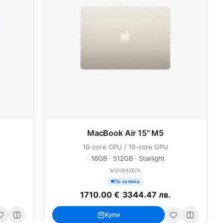
MacBook Air 15" M5
10-core CPU / 10-core GPU
16GB · 512GB · Starlight
MDVD4ZE/A
По заявка
1710.00 €
/
3344.47 лв.
Купи