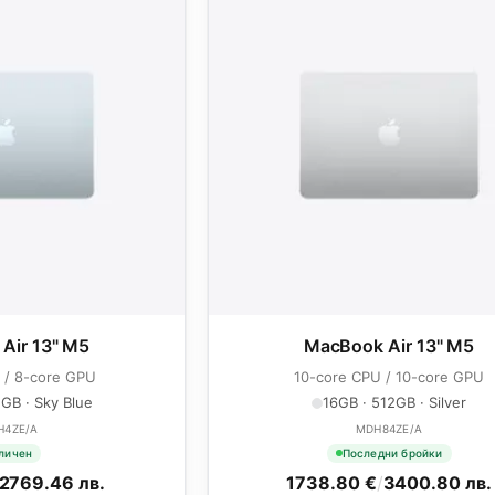
Air 13" M5
MacBook Air 13" M5
 / 8-core GPU
10-core CPU / 10-core GPU
GB · Sky Blue
16GB · 512GB · Silver
H4ZE/A
MDH84ZE/A
личен
Последни бройки
2769.46 лв.
1738.80 €
/
3400.80 лв.