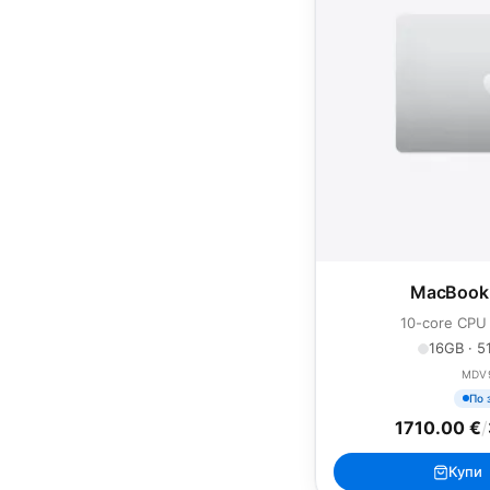
MacBook 
10-core CPU
16GB · 51
MDV
По 
1710.00 €
/
Купи