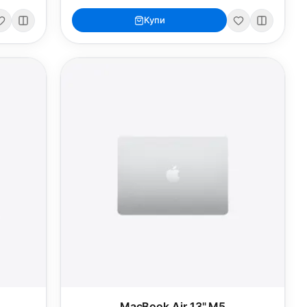
Купи
MacBook Air 13" M5