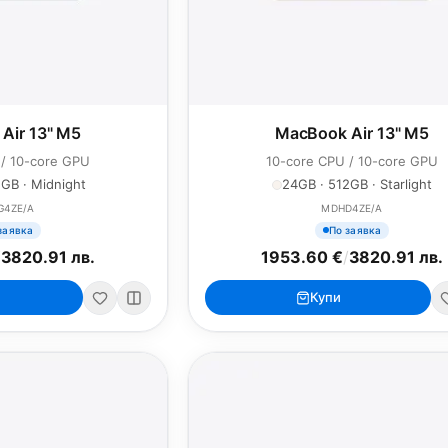
Air 13" M5
MacBook Air 13" M5
 / 10-core GPU
10-core CPU / 10-core GPU
GB · Midnight
24GB · 512GB · Starlight
G4ZE/A
MDHD4ZE/A
заявка
По заявка
/
3820.91 лв.
1953.60 €
/
3820.91 лв.
Купи