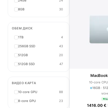
24GB
24
8GB
30
ОБЕМ ДИСК
1TB
4
256GB SSD
43
512GB
20
512GB SSD
47
MacBook 
10-core CPU
ВИДЕО КАРТА
16GB · 512
10-core GPU
88
MDH
На
8-core GPU
23
1416.00 €
/