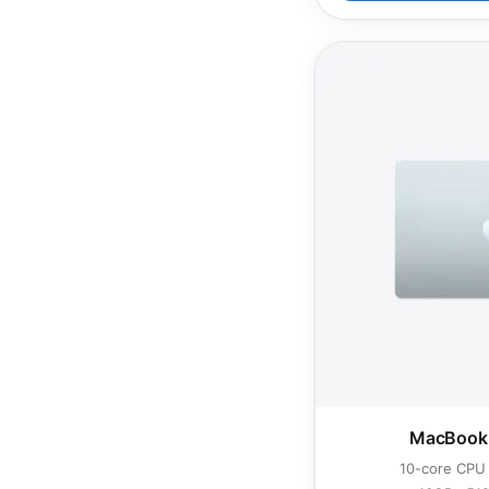
MacBook 
10-core CPU