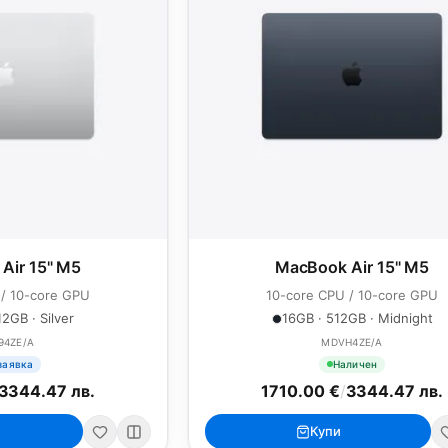
Air 15" M5
MacBook Air 15" M5
 / 10-core GPU
10-core CPU / 10-core GPU
2GB · Silver
16GB · 512GB · Midnight
94ZE/A
MDVH4ZE/A
заявка
Наличен
3344.47 лв.
1710.00 €
/
3344.47 лв.
Купи