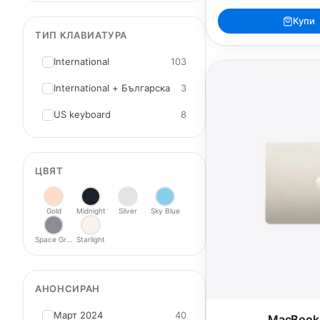
Купи
ТИП КЛАВИАТУРА
International
103
International + Българска
3
US keyboard
8
ЦВЯТ
Gold
Midnight
Silver
Sky Blue
Space Gray
Starlight
АНОНСИРАН
Март 2024
40
MacBook 