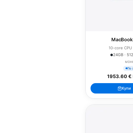
MacBook 
10-core CPU
24GB · 512
MDH
По 
1953.60 €
Купи