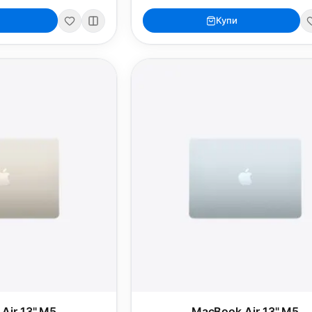
Купи
Air 13" M5
MacBook Air 13" M5