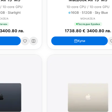
 / 10-core GPU
10-core CPU / 10-core GPU
GB · Starlight
16GB · 512GB · Sky Blue
C4ZE/A
MDHJ4ZE/A
личен
Последни бройки
3400.80 лв.
1738.80 €
/
3400.80 лв.
Купи