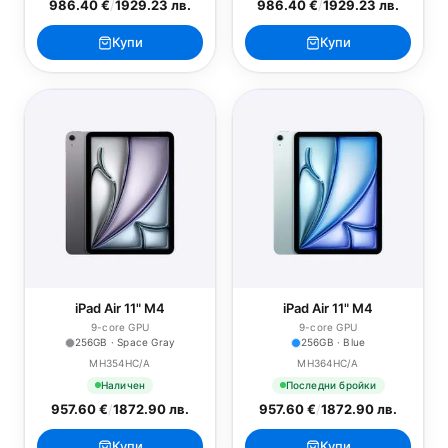
986.40 €
/
1929.23 лв.
986.40 €
/
1929.23 лв.
Купи
Купи
iPad Air 11" M4
iPad Air 11" M4
9-core GPU
9-core GPU
256GB · Space Gray
256GB · Blue
MH354HC/A
MH364HC/A
Наличен
Последни бройки
957.60 €
/
1872.90 лв.
957.60 €
/
1872.90 лв.
Купи
Купи