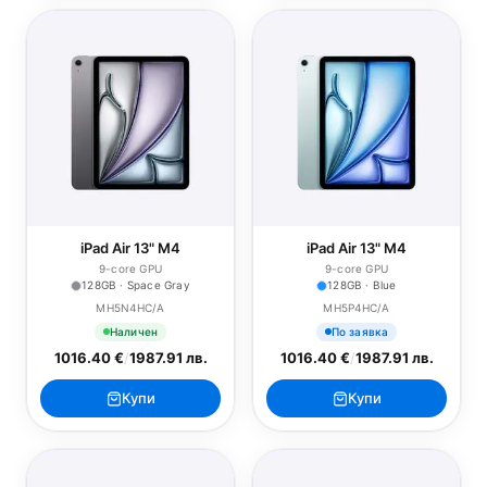
iPad Air 13" M4
iPad Air 13" M4
9-core GPU
9-core GPU
128GB · Space Gray
128GB · Blue
MH5N4HC/A
MH5P4HC/A
Наличен
По заявка
1016.40 €
/
1987.91 лв.
1016.40 €
/
1987.91 лв.
Купи
Купи