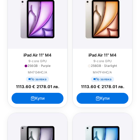
iPad Air 11" M4
iPad Air 11" M4
9-core GPU
9-core GPU
256GB · Purple
256GB · Starlight
MH7G4HC/A
MH7F4HC/A
По заявка
По заявка
1113.60 €
/
2178.01 лв.
1113.60 €
/
2178.01 лв.
Купи
Купи