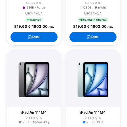
9-core GPU
9-core GPU
128GB · Purple
128GB · Starlight
MH344HC/A
MH334HC/A
Наличен
Последни бройки
819.60 €
/
1603.00 лв.
819.60 €
/
1603.00 лв.
Купи
Купи
iPad Air 11" M4
iPad Air 11" M4
9-core GPU
9-core GPU
128GB · Space Gray
128GB · Blue