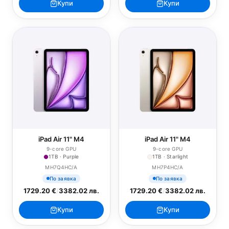
Купи
Купи
iPad Air 11" M4
iPad Air 11" M4
9-core GPU
9-core GPU
1TB · Purple
1TB · Starlight
MH7Q4HC/A
MH7P4HC/A
По заявка
По заявка
1729.20 €
/
3382.02 лв.
1729.20 €
/
3382.02 лв.
Купи
Купи