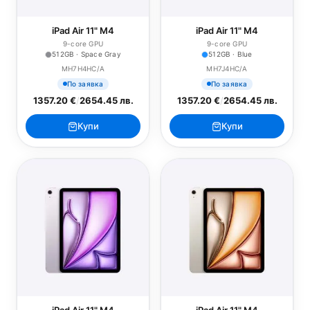
iPad Air 11" M4
iPad Air 11" M4
9-core GPU
9-core GPU
512GB · Space Gray
512GB · Blue
MH7H4HC/A
MH7J4HC/A
По заявка
По заявка
1357.20 €
/
2654.45 лв.
1357.20 €
/
2654.45 лв.
Купи
Купи