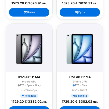
1573.20 €
/
3076.91 лв.
1573.20 €
/
3076.91 лв.
Купи
Купи
iPad Air 11" M4
iPad Air 11" M4
9-core GPU
9-core GPU
1TB · Space Gray
1TB · Blue
MH7M4HC/A
MH7N4HC/A
По заявка
По заявка
1729.20 €
/
3382.02 лв.
1729.20 €
/
3382.02 лв.