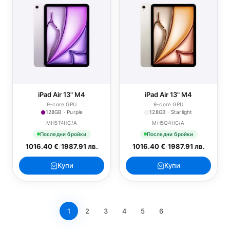
iPad Air 13" M4
iPad Air 13" M4
9-core GPU
9-core GPU
128GB · Purple
128GB · Starlight
MH5T4HC/A
MH5Q4HC/A
Последни бройки
Последни бройки
1016.40 €
/
1987.91 лв.
1016.40 €
/
1987.91 лв.
Купи
Купи
1
2
3
4
5
6