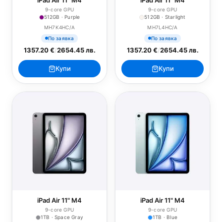
iPad Air 11" M4
iPad Air 11" M4
9-core GPU
9-core GPU
512GB · Purple
512GB · Starlight
MH7K4HC/A
MH7L4HC/A
По заявка
По заявка
1357.20 €
/
2654.45 лв.
1357.20 €
/
2654.45 лв.
Купи
Купи
iPad Air 11" M4
iPad Air 11" M4
9-core GPU
9-core GPU
1TB · Space Gray
1TB · Blue