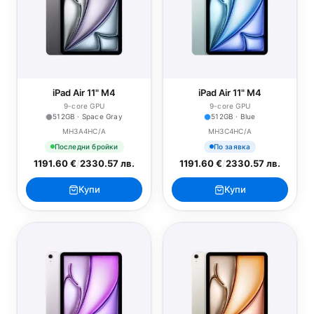
iPad Air 11" M4
iPad Air 11" M4
9-core GPU
9-core GPU
512GB · Space Gray
512GB · Blue
MH3A4HC/A
MH3C4HC/A
Последни бройки
По заявка
1191.60 €
/
2330.57 лв.
1191.60 €
/
2330.57 лв.
Купи
Купи