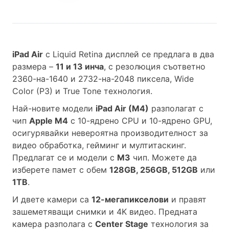
iPad Air
с Liquid Retina дисплей се предлага в два
размера –
11 и 13 инча
, с резолюция съответно
2360-на-1640 и 2732-на-2048 пиксела, Wide
Color (P3) и True Tone технология.
Най-новите модели
iPad Air (M4)
разполагат с
чип
Apple M4
с 10-ядрено CPU и 10-ядрено GPU,
осигурявайки невероятна производителност за
видео обработка, гейминг и мултитаскинг.
Предлагат се и модели с
M3
чип. Можете да
изберете памет с обем
128GB, 256GB, 512GB
или
1TB
.
И двете камери са
12-мегапикселови
и правят
зашеметяващи снимки и 4K видео. Предната
камера разполага с
Center Stage
технология за