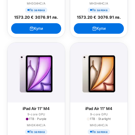
MH3G4HC/A
MH3H4HC/A
По заявка
По заявка
1573.20 €
/
3076.91 лв.
1573.20 €
/
3076.91 лв.
Купи
Купи
iPad Air 11" M4
iPad Air 11" M4
9-core GPU
9-core GPU
1TB · Purple
1TB · Starlight
MH3K4HC/A
MH3J4HC/A
По заявка
По заявка