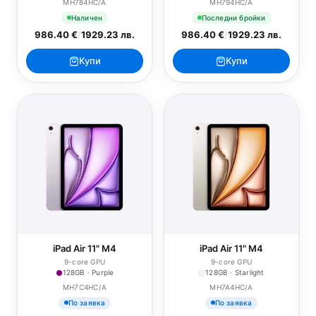
MH784HC/A
MH794HC/A
Наличен
Последни бройки
986.40 €
/
1929.23 лв.
986.40 €
/
1929.23 лв.
Купи
Купи
iPad Air 11" M4
iPad Air 11" M4
9-core GPU
9-core GPU
128GB · Purple
128GB · Starlight
MH7C4HC/A
MH7A4HC/A
По заявка
По заявка