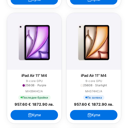
iPad Air 11" M4
iPad Air 11" M4
9-core GPU
9-core GPU
256GB · Purple
256GB · Starlight
MH394HC/A
MH374HC/A
Последни бройки
По заявка
957.60 €
/
1872.90 лв.
957.60 €
/
1872.90 лв.
Купи
Купи