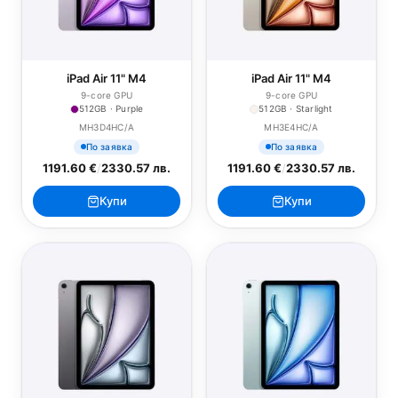
iPad Air 11" M4
iPad Air 11" M4
9-core GPU
9-core GPU
512GB · Purple
512GB · Starlight
MH3D4HC/A
MH3E4HC/A
По заявка
По заявка
1191.60 €
/
2330.57 лв.
1191.60 €
/
2330.57 лв.
Купи
Купи