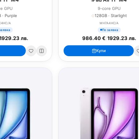
re GPU
9-core GPU
 · Purple
128GB · Starlight
C4HC/A
MH7A4HC/A
заявка
По заявка
1929.23 лв.
986.40 €
/
1929.23 лв.
Купи