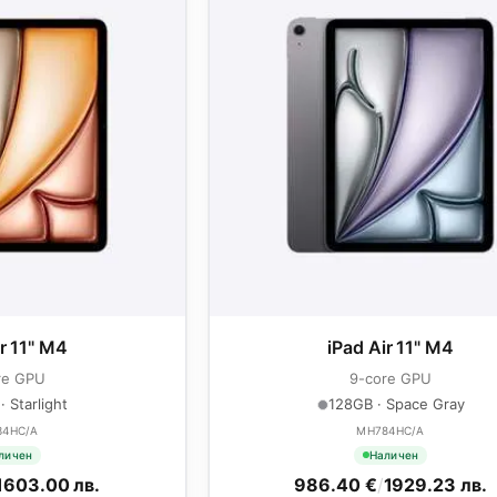
ir 11" M4
iPad Air 11" M4
re GPU
9-core GPU
 Starlight
128GB · Space Gray
34HC/A
MH784HC/A
личен
Наличен
1603.00 лв.
986.40 €
/
1929.23 лв.