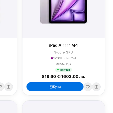
iPad Air 11" M4
9-core GPU
128GB · Purple
MH344HC/A
Наличен
819.60 €
/
1603.00 лв.
Купи