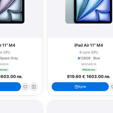
ir 11" M4
iPad Air 11" M4
re GPU
9-core GPU
 Space Gray
128GB · Blue
04HC/A
MH314HC/A
личен
Наличен
1603.00 лв.
819.60 €
/
1603.00 лв.
Купи