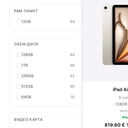
РАМ ПАМЕТ
12GB
64
ОБЕМ ДИСК
128GB
44
1TB
46
256GB
52
512GB
40
iPad A
64GB
10
9-co
128GB ·
MH3
На
ВИДЕО КАРТА
819.60 €
/