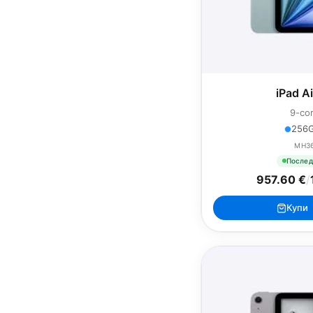
iPad A
9-co
256G
MH3
Послед
957.60 €
/
Купи