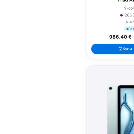
9-co
128GB
MH7
По 
986.40 €
/
Купи