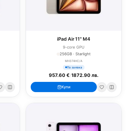
iPad Air 11" M4
9-core GPU
256GB · Starlight
MH374HC/A
По заявка
957.60 €
/
1872.90 лв.
Купи