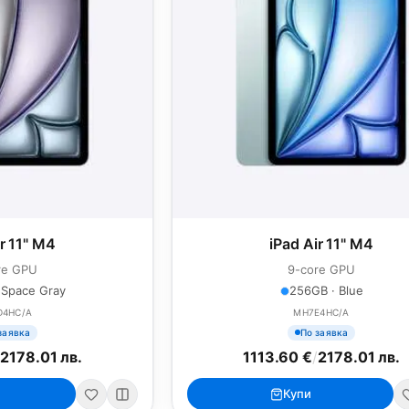
ir 11" M4
iPad Air 11" M4
re GPU
9-core GPU
 Space Gray
256GB · Blue
D4HC/A
MH7E4HC/A
заявка
По заявка
/
2178.01 лв.
1113.60 €
/
2178.01 лв.
Купи