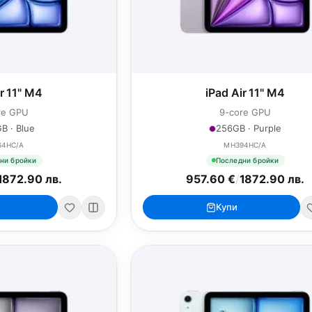
ir 11" M4
iPad Air 11" M4
re GPU
9-core GPU
B · Blue
256GB · Purple
64HC/A
MH394HC/A
ни бройки
Последни бройки
1872.90 лв.
957.60 €
/
1872.90 лв.
Купи