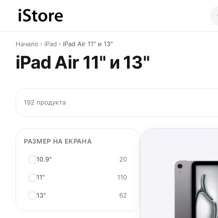
Към съдържанието
Начало
iPad
iPad Air 11" и 13"
iPad Air 11" и 13"
192 продукта
РАЗМЕР НА ЕКРАНА
10.9"
20
11"
110
13"
62