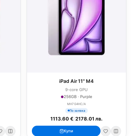
iPad Air 11" M4
9-core GPU
256GB · Purple
MH7G4HC/A
По заявка
1113.60 €
/
2178.01 лв.
Купи