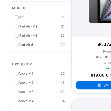
МОДЕЛ
M4
64
iPad Air (M2)
21
iPad Air (M3)
62
iPad A
iPad Air 5
20
9-co
128GB ·
MH3
ПРОЦЕСОР
На
Apple M1
20
819.60 €
/
Apple M2
46
Купи
Apple M3
62
Apple M4
64