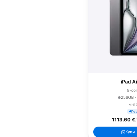
iPad A
9-co
256GB ·
MH7
По 
1113.60 €
Купи