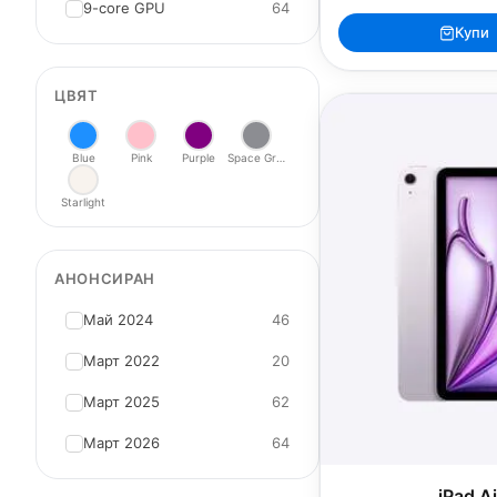
9-core GPU
64
Купи
ЦВЯТ
Blue
Pink
Purple
Space Gray
Starlight
АНОНСИРАН
Май 2024
46
Март 2022
20
Март 2025
62
Март 2026
64
iPad A