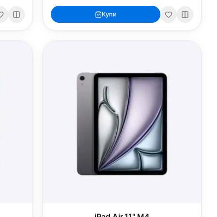
Купи
iPad Air 11" M4