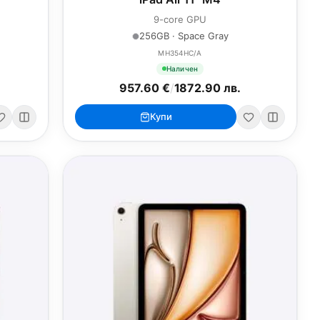
9-core GPU
256GB · Space Gray
MH354HC/A
Наличен
957.60 €
/
1872.90 лв.
Купи