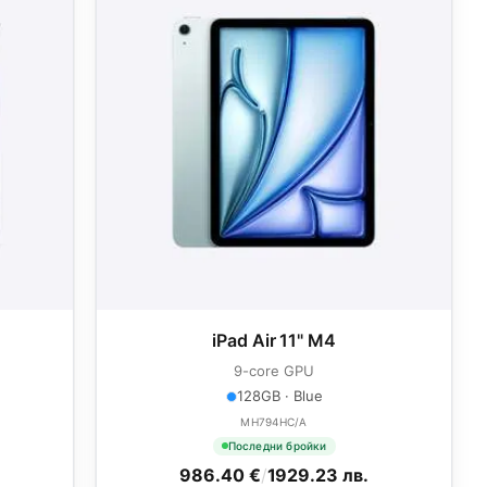
iPad Air 11" M4
9-core GPU
128GB · Blue
MH794HC/A
Последни бройки
986.40 €
/
1929.23 лв.