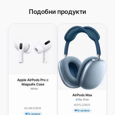
Подобни продукти
Apple AirPods Pro с
Magsafe Case
White
AirPods Max
Sky Blue
MGYL3ZM/A
MLWK3ZM/B
По заявка
По заявка