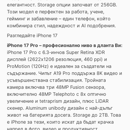
елегантност. Storage опции започват от 256GB.
Този модел е перфектен за работа, учене,
гейминг и забавление – един телефон, който
комбинира стил, надеждност и AI подобрения.
Разгледайте iPhone 17
iPhone 17 Pro – професионално ниво в дланта Ви:
iPhone 17 Pro с 6.3-инчов Super Retina XDR
дисплей (2622x1206 резолюция, 460 ppi) и
ProMotion (120Hz) е идеален за създатели на
съдържание. Чипът A19 Pro поддържа 8K видео и
усъвършенствана стабилизация. Тройната
камера включва три 48MP Fusion сензора,
включително 48MP Telephoto с 8x оптично
увеличение и tetraprism дизайн, плюс LiDAR
скенер. Aluminum unibody дизайн с най-дълъг
живот на батерията досега. Storage до 2TB. Това
е iPhone за тези, които искат да бъдат крачка
напред в фото, видео и продуктивност.