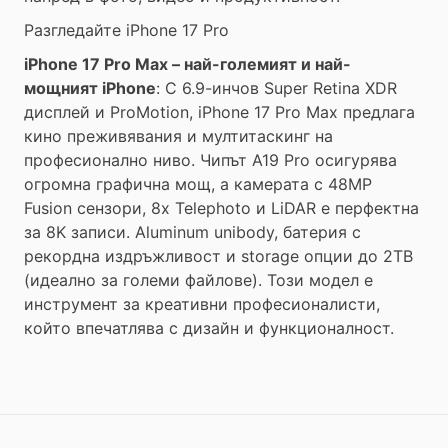
Разгледайте iPhone 17 Pro
iPhone 17 Pro Max – най-големият и най-
мощният iPhone
: С 6.9-инчов Super Retina XDR
дисплей и ProMotion, iPhone 17 Pro Max предлага
кино преживявания и мултитаскинг на
професионално ниво. Чипът A19 Pro осигурява
огромна графична мощ, а камерата с 48MP
Fusion сензори, 8x Telephoto и LiDAR е перфектна
за 8K записи. Aluminum unibody, батерия с
рекордна издръжливост и storage опции до 2TB
(идеално за големи файлове). Този модел е
инструмент за креативни професионалисти,
който впечатлява с дизайн и функционалност.