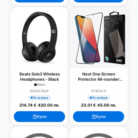
Beats Solo3 Wireless
Next One Screen
Headphones - Black
Protector All-rounder
glass за iPhone 12 Pro Max
Black
MX432ZM/B
IPH67ALR
По заявка
По заявка
214.74 €
/
420.00 лв.
23.01 €
/
45.00 лв.
Купи
Купи