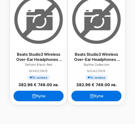
Beats Studio3 Wireless
Beats Studio3 Wireless
Over-Ear Headphones -
Over-Ear Headphones -
The Beats Decade
Skyline Collection -
Defiant Black-Red
Skyline Collection
Collection - Defiant Black-
Midnight Black
MX422ZM/B
MXJA2ZM/B
Red
По заявка
По заявка
382.96 €
/
749.00 лв.
382.96 €
/
749.00 лв.
Купи
Купи