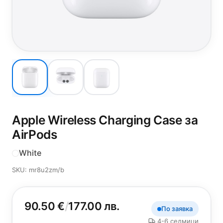
Apple Wireless Charging Case за
AirPods
White
SKU: mr8u2zm/b
90.50 €
/
177.00 лв.
По заявка
4-6 седмици