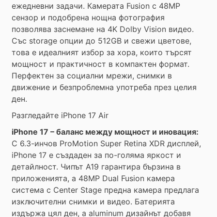
ежедневни задачи. Камерата Fusion с 48MP
сензор и подобрена нощна фотография
позволява заснемане на 4K Dolby Vision видео.
Със storage опции до 512GB и свежи цветове,
това е идеалният избор за хора, които търсят
мощност и практичност в компактен формат.
Перфектен за социални мрежи, снимки в
движение и безпроблемна употреба през целия
ден.
Разгледайте iPhone 17 Air
iPhone 17 – баланс между мощност и иновация:
С 6.3-инчов ProMotion Super Retina XDR дисплей,
iPhone 17 е създаден за по-голяма яркост и
детайлност. Чипът A19 гарантира бързина в
приложенията, а 48MP Dual Fusion камера
система с Center Stage предна камера предлага
изключителни снимки и видео. Батерията
издържа цял ден, а aluminum дизайнът добавя