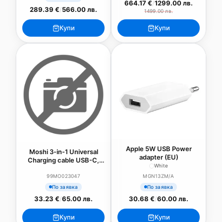
664.17 €
/
1299.00 лв.
289.39 €
/
566.00 лв.
1499.00 лв.
Купи
Купи
Apple 5W USB Power
Moshi 3-in-1 Universal
adapter (EU)
Charging cable USB-C,
White
Lightning, MicroUSB Black
99MO023047
MGN13ZM/A
По заявка
По заявка
33.23 €
/
65.00 лв.
30.68 €
/
60.00 лв.
Купи
Купи