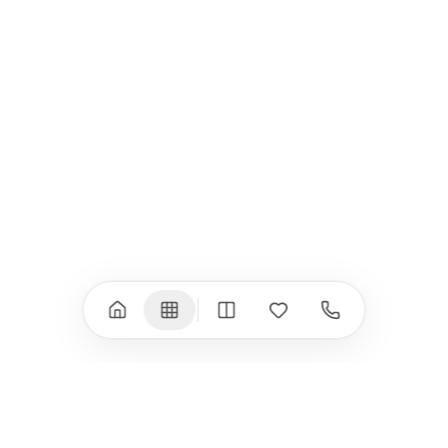
iPad
iPhone
iPad Pro 13" (M5)
iPhone 17
iPad Pro 11" (M5)
iPhone 17 Pro
iPad Pro 13" (M4)
iPhone 17 Pro Max
iPad Pro 11" (M4)
iPhone 17 Air
iPad Air (M4)
iPhone 17e
iPad Air (M3)
iPhone 16e
iPad аксесоари
iPhone 17 аксесоари
(M3/M4)
Всички (18) →
Всички (13) →
Watch
Аксесоари
Apple Watch 11
Клавиатури, мишки
Apple Watch 10
Монитори
Apple Watch 9
VESA стойки за
монитори
Apple Watch 8
Слушалки
Apple Watch Ultra 3
Mac Software
Apple Watch Ultra 2
Power Bank
Apple Watch Ultra
Здраве