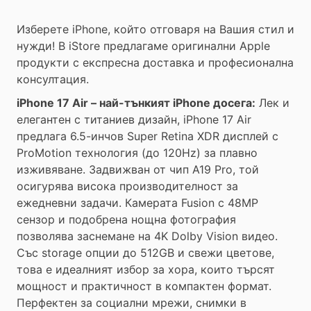
Изберете iPhone, който отговаря на Вашия стил и
нужди! В iStore предлагаме оригинални Apple
продукти с експресна доставка и професионална
консултация.
iPhone 17 Air – най-тънкият iPhone досега:
Лек и
елегантен с титаниев дизайн, iPhone 17 Air
предлага 6.5-инчов Super Retina XDR дисплей с
ProMotion технология (до 120Hz) за плавно
изживяване. Задвижван от чип A19 Pro, той
осигурява висока производителност за
ежедневни задачи. Камерата Fusion с 48MP
сензор и подобрена нощна фотография
позволява заснемане на 4K Dolby Vision видео.
Със storage опции до 512GB и свежи цветове,
това е идеалният избор за хора, които търсят
мощност и практичност в компактен формат.
Перфектен за социални мрежи, снимки в