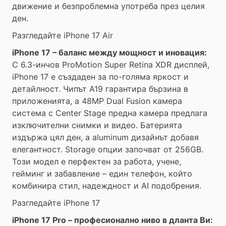
движение и безпроблемна употреба през целия
ден.
Разгледайте iPhone 17 Air
iPhone 17 – баланс между мощност и иновация:
С 6.3-инчов ProMotion Super Retina XDR дисплей,
iPhone 17 е създаден за по-голяма яркост и
детайлност. Чипът A19 гарантира бързина в
приложенията, а 48MP Dual Fusion камера
система с Center Stage предна камера предлага
изключителни снимки и видео. Батерията
издържа цял ден, а aluminum дизайнът добавя
елегантност. Storage опции започват от 256GB.
Този модел е перфектен за работа, учене,
гейминг и забавление – един телефон, който
комбинира стил, надеждност и AI подобрения.
Разгледайте iPhone 17
iPhone 17 Pro – професионално ниво в дланта Ви: