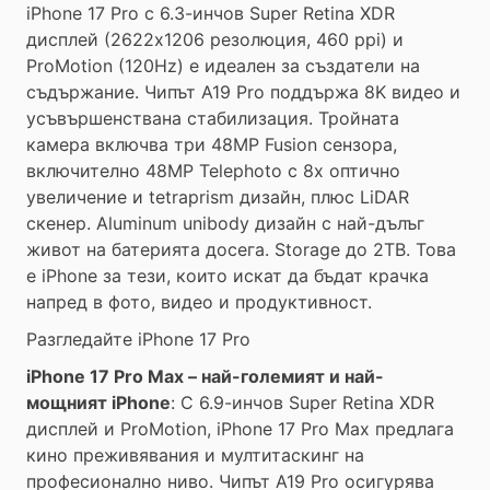
iPhone 17 Pro с 6.3-инчов Super Retina XDR
дисплей (2622x1206 резолюция, 460 ppi) и
ProMotion (120Hz) е идеален за създатели на
съдържание. Чипът A19 Pro поддържа 8K видео и
усъвършенствана стабилизация. Тройната
камера включва три 48MP Fusion сензора,
включително 48MP Telephoto с 8x оптично
увеличение и tetraprism дизайн, плюс LiDAR
скенер. Aluminum unibody дизайн с най-дълъг
живот на батерията досега. Storage до 2TB. Това
е iPhone за тези, които искат да бъдат крачка
напред в фото, видео и продуктивност.
Разгледайте iPhone 17 Pro
iPhone 17 Pro Max – най-големият и най-
мощният iPhone
: С 6.9-инчов Super Retina XDR
дисплей и ProMotion, iPhone 17 Pro Max предлага
кино преживявания и мултитаскинг на
професионално ниво. Чипът A19 Pro осигурява