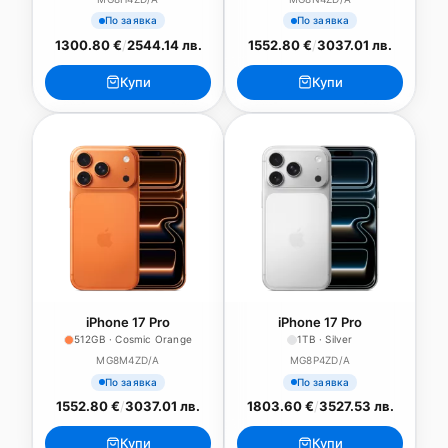
По заявка
По заявка
1300.80 €
/
2544.14 лв.
1552.80 €
/
3037.01 лв.
Купи
Купи
iPhone 17 Pro
iPhone 17 Pro
512GB · Cosmic Orange
1TB · Silver
MG8M4ZD/A
MG8P4ZD/A
По заявка
По заявка
1552.80 €
/
3037.01 лв.
1803.60 €
/
3527.53 лв.
Купи
Купи