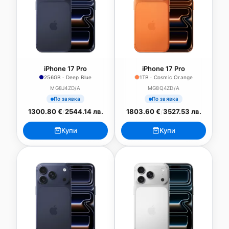
iPhone 17 Pro
iPhone 17 Pro
256GB · Deep Blue
1TB · Cosmic Orange
MG8J4ZD/A
MG8Q4ZD/A
По заявка
По заявка
1300.80 €
/
2544.14 лв.
1803.60 €
/
3527.53 лв.
Купи
Купи