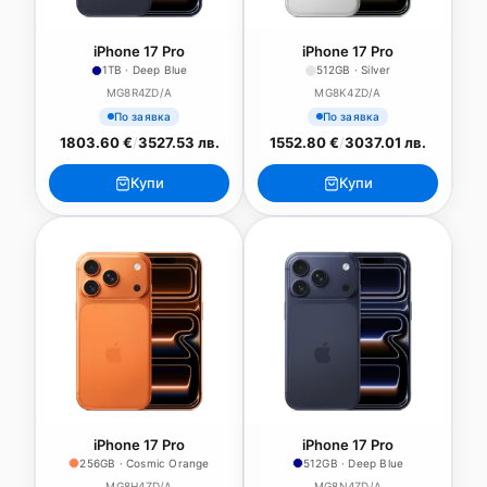
iPhone 17 Pro
iPhone 17 Pro
1TB · Deep Blue
512GB · Silver
MG8R4ZD/A
MG8K4ZD/A
По заявка
По заявка
1803.60 €
/
3527.53 лв.
1552.80 €
/
3037.01 лв.
Купи
Купи
iPhone 17 Pro
iPhone 17 Pro
256GB · Cosmic Orange
512GB · Deep Blue
MG8H4ZD/A
MG8N4ZD/A