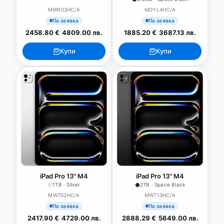
MWRG3HC/A
MDYL4HC/A
По заявка
По заявка
2458.80 €
/
4809.00 лв.
1885.20 €
/
3687.13 лв.
Купи
Купи
iPad Pro 13" M4
iPad Pro 13" M4
1TB · Silver
2TB · Space Black
MWT03HC/A
MWT13HC/A
По заявка
По заявка
2417.90 €
/
4729.00 лв.
2888.29 €
/
5649.00 лв.