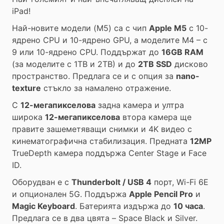
iPad!
Най-новите модели (M5) са с чип
Apple M5
с 10-
ядрено CPU и 10-ядрено GPU, а моделите M4 – с
9 или 10-ядрено CPU. Поддържат до
16GB RAM
(за моделите с 1TB и 2TB) и до
2TB SSD
дисково
пространство. Предлага се и с опция за
nano-
texture
стъкло за намалено отражение.
С
12-мегапикселова
задна камера и ултра
широка
12-мегапикселова
втора камера ще
правите зашеметяващи снимки и 4K видео с
кинематографична стабилизация. Предната
12MP
TrueDepth камера поддържа Center Stage и Face
ID.
Оборудван е с
Thunderbolt / USB 4
порт, Wi-Fi 6E
и опционален 5G. Поддържа
Apple Pencil Pro
и
Magic Keyboard
. Батерията издържа до
10 часа
.
Предлага се в два цвята – Space Black и Silver.