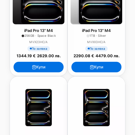
iPad Pro 13" M4
iPad Pro 13" M4
256GB · Space Black
1TB · Silver
MVX23HC/A
MVXX3HC/A
По заявка
По заявка
1344.19 €
/
2629.00 лв.
2290.08 €
/
4479.00 лв.
Купи
Купи