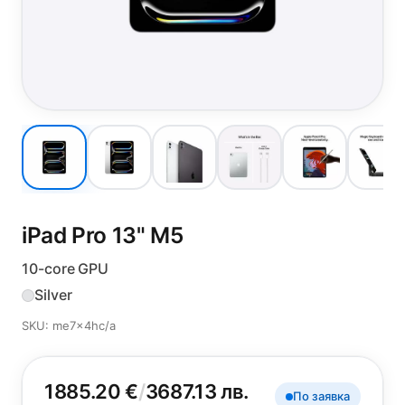
iPad Pro 13"
M5
10-core GPU
Silver
SKU: me7x4hc/a
1885.20 €
/
3687.13 лв.
По заявка