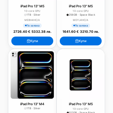
iPad Pro 13" M5
iPad Pro 13" M5
10-core GPU
10-core GPU
1TB · Silver
256GB · Space Black
ME8H4HC/A
MDYJ4HC/A
По заявка
По заявка
2726.40 €
/
5332.38 лв.
1641.60 €
/
3210.70 лв.
Купи
Купи
iPad Pro 13" M4
iPad Pro 13" M5
1TB · Silver
10-core GPU
512GB · Space Black