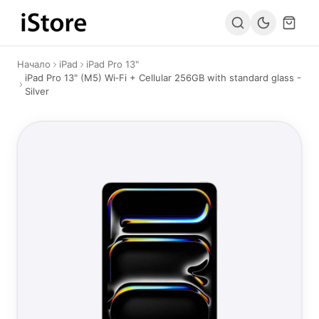
Към съдържанието
Начало
iPad
iPad Pro 13"
iPad Pro 13" (M5) Wi‑Fi + Cellular 256GB with standard glass -
Silver