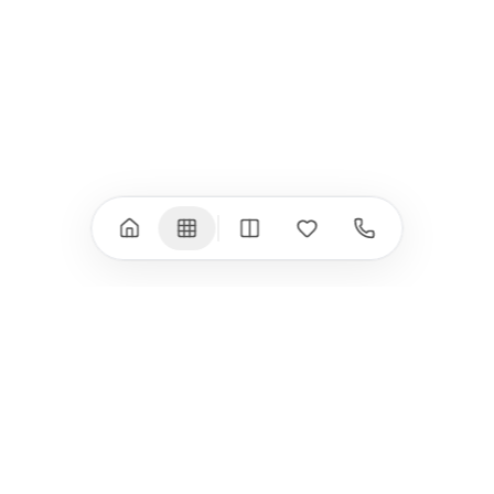
iPad Air (M4)
iPhone 17e
iPad Air (M3)
iPhone 16e
iPad аксесоари
iPhone 17 аксесоари
(M3/M4)
Всички (18) →
Всички (13) →
Watch
Аксесоари
Apple Watch 11
Клавиатури, мишки
Apple Watch 10
Монитори
Apple Watch 9
VESA стойки за
монитори
Apple Watch 8
Слушалки
Apple Watch Ultra 3
Mac Software
Apple Watch Ultra 2
Power Bank
Apple Watch Ultra
Здраве
Всички (9) →
Всички (8) →
HomeKit
Други
Arlo
Apple TV