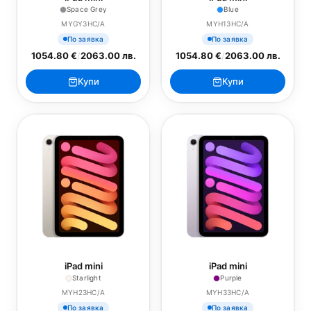
Space Grey
Blue
MYGY3HC/A
MYH13HC/A
По заявка
По заявка
1054.80 €
/
2063.00 лв.
1054.80 €
/
2063.00 лв.
Купи
Купи
iPad mini
iPad mini
Starlight
Purple
MYH23HC/A
MYH33HC/A
По заявка
По заявка