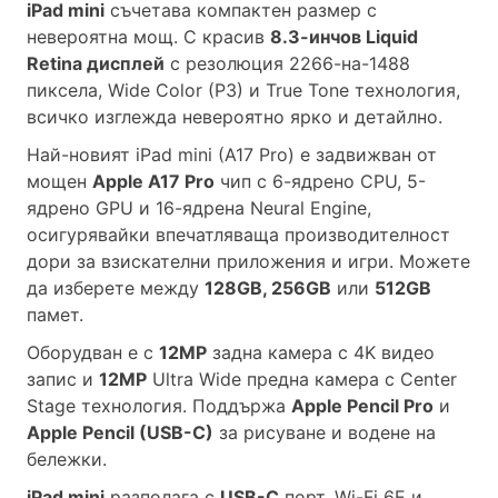
iPad mini
съчетава компактен размер с
невероятна мощ. С красив
8.3-инчов Liquid
Retina дисплей
с резолюция 2266-на-1488
пиксела, Wide Color (P3) и True Tone технология,
всичко изглежда невероятно ярко и детайлно.
Най-новият iPad mini (A17 Pro) е задвижван от
мощен
Apple A17 Pro
чип с 6-ядрено CPU, 5-
ядрено GPU и 16-ядрена Neural Engine,
осигурявайки впечатляваща производителност
дори за взискателни приложения и игри. Можете
да изберете между
128GB, 256GB
или
512GB
памет.
Оборудван е с
12MP
задна камера с 4K видео
запис и
12MP
Ultra Wide предна камера с Center
Stage технология. Поддържа
Apple Pencil Pro
и
Apple Pencil (USB-C)
за рисуване и водене на
бележки.
iPad mini
разполага с
USB-C
порт, Wi-Fi 6E и