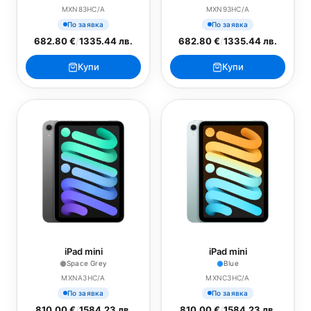
MXN83HC/A
MXN93HC/A
По заявка
По заявка
682.80 €
/
1335.44 лв.
682.80 €
/
1335.44 лв.
Купи
Купи
iPad mini
iPad mini
Space Grey
Blue
MXNA3HC/A
MXNC3HC/A
По заявка
По заявка
810.00 €
/
1584.23 лв.
810.00 €
/
1584.23 лв.