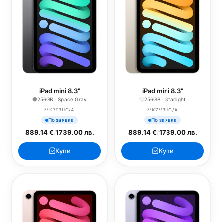
iPad mini 8.3"
iPad mini 8.3"
256GB · Space Gray
256GB · Starlight
MK7T3HC/A
MK7V3HC/A
По заявка
По заявка
889.14 €
/
1739.00 лв.
889.14 €
/
1739.00 лв.
Купи
Купи