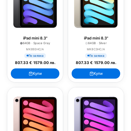
iPad mini 8.3"
iPad mini 8.3"
64GB · Space Gray
64GB · Silver
MK893HC/A
MK8C3HC/A
По заявка
По заявка
807.33 €
/
1579.00 лв.
807.33 €
/
1579.00 лв.
Купи
Купи