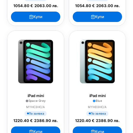
1054.80 €
/
2063.00 лв.
1054.80 €
/
2063.00 лв.
Купи
Купи
iPad mini
iPad mini
Space Grey
Blue
MYHC3HC/A
MYHD3HC/A
По заявка
По заявка
1220.40 €
/
2386.90 лв.
1220.40 €
/
2386.90 лв.
Купи
Купи