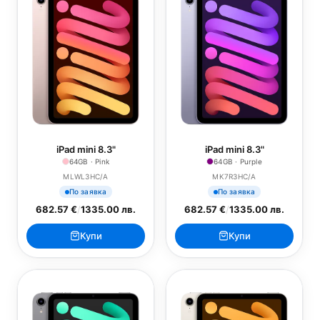
iPad mini 8.3"
iPad mini 8.3"
64GB · Pink
64GB · Purple
MLWL3HC/A
MK7R3HC/A
По заявка
По заявка
682.57 €
/
1335.00 лв.
682.57 €
/
1335.00 лв.
Купи
Купи