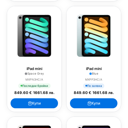
iPad mini
iPad mini
Space Grey
Blue
MXPN3HC/A
MXPP3HC/A
Последни бройки
По заявка
849.60 €
/
1661.68 лв.
849.60 €
/
1661.68 лв.
Купи
Купи