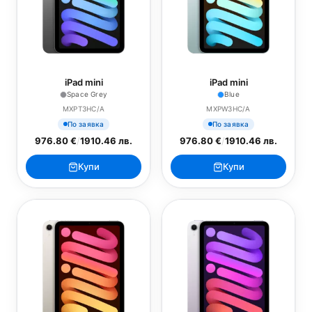
iPad mini
iPad mini
Space Grey
Blue
MXPT3HC/A
MXPW3HC/A
По заявка
По заявка
976.80 €
/
1910.46 лв.
976.80 €
/
1910.46 лв.
Купи
Купи