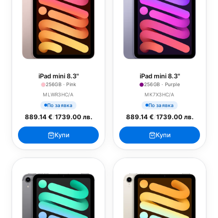
iPad mini 8.3"
iPad mini 8.3"
256GB · Pink
256GB · Purple
MLWR3HC/A
MK7X3HC/A
По заявка
По заявка
889.14 €
/
1739.00 лв.
889.14 €
/
1739.00 лв.
Купи
Купи