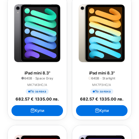
iPad mini 8.3"
iPad mini 8.3"
64GB · Space Gray
64GB · Starlight
MK7M3HC/A
MK7P3HC/A
По заявка
По заявка
682.57 €
/
1335.00 лв.
682.57 €
/
1335.00 лв.
Купи
Купи