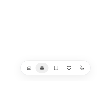
iPad Pro 11" (M5)
iPhone 17 Pro
iPad Pro 13" (M4)
iPhone 17 Pro Max
iPad Pro 11" (M4)
iPhone 17 Air
iPad Air (M4)
iPhone 17e
iPad Air (M3)
iPhone 16e
iPad аксесоари
iPhone 17 аксесоари
(M3/M4)
Всички (18) →
Всички (13) →
Watch
Аксесоари
Apple Watch 11
Клавиатури, мишки
Apple Watch 10
Монитори
Apple Watch 9
VESA стойки за
монитори
Apple Watch 8
Слушалки
Apple Watch Ultra 3
Mac Software
Apple Watch Ultra 2
Power Bank
Apple Watch Ultra
Здраве
Всички (9) →
Всички (8) →