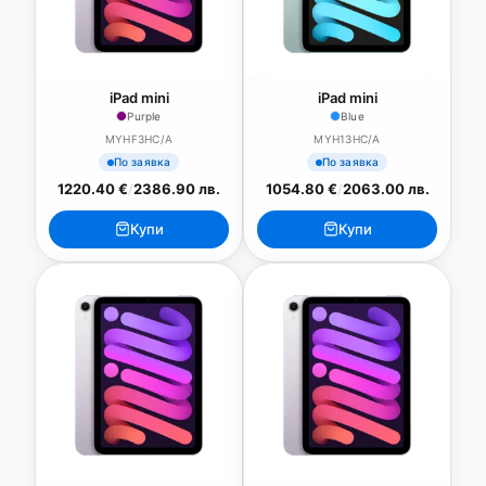
iPad mini
iPad mini
Purple
Blue
MYHF3HC/A
MYH13HC/A
По заявка
По заявка
1220.40 €
/
2386.90 лв.
1054.80 €
/
2063.00 лв.
Купи
Купи