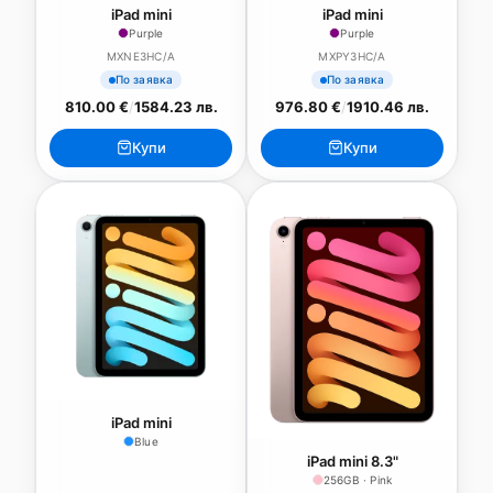
iPad mini
iPad mini
Purple
Purple
MXNE3HC/A
MXPY3HC/A
По заявка
По заявка
810.00 €
/
1584.23 лв.
976.80 €
/
1910.46 лв.
Купи
Купи
iPad mini
Blue
iPad mini 8.3"
256GB · Pink