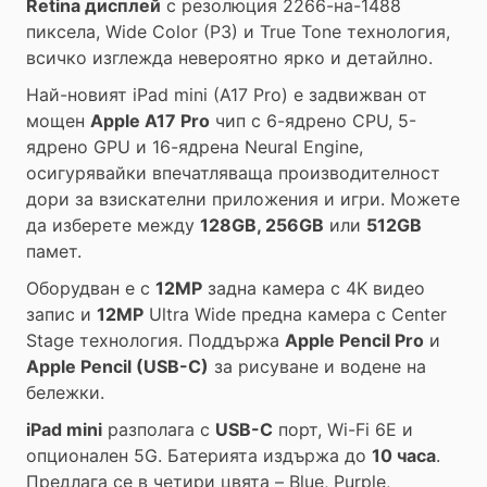
Retina дисплей
с резолюция 2266-на-1488
пиксела, Wide Color (P3) и True Tone технология,
всичко изглежда невероятно ярко и детайлно.
Най-новият iPad mini (A17 Pro) е задвижван от
мощен
Apple A17 Pro
чип с 6-ядрено CPU, 5-
ядрено GPU и 16-ядрена Neural Engine,
осигурявайки впечатляваща производителност
дори за взискателни приложения и игри. Можете
да изберете между
128GB, 256GB
или
512GB
памет.
Оборудван е с
12MP
задна камера с 4K видео
запис и
12MP
Ultra Wide предна камера с Center
Stage технология. Поддържа
Apple Pencil Pro
и
Apple Pencil (USB-C)
за рисуване и водене на
бележки.
iPad mini
разполага с
USB-C
порт, Wi-Fi 6E и
опционален 5G. Батерията издържа до
10 часа
.
Предлага се в четири цвята – Blue, Purple,