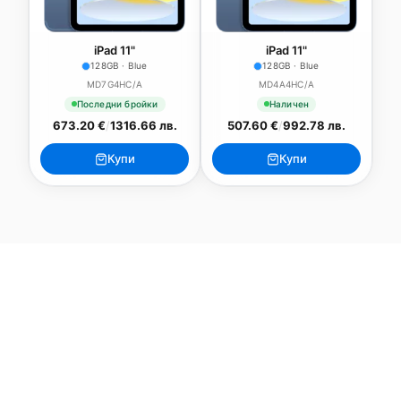
iPad 11"
iPad 11"
128GB · Blue
128GB · Blue
MD7G4HC/A
MD4A4HC/A
Последни бройки
Наличен
673.20 €
/
1316.66 лв.
507.60 €
/
992.78 лв.
Купи
Купи