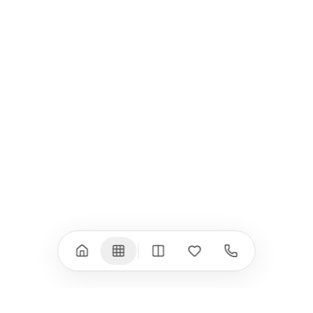
Всички (9) →
iPad
iPhone
iPad Pro 13" (M5)
iPhone 17
iPad Pro 11" (M5)
iPhone 17 Pro
iPad Pro 13" (M4)
iPhone 17 Pro Max
iPad Pro 11" (M4)
iPhone 17 Air
iPad Air (M4)
iPhone 17e
iPad Air (M3)
iPhone 16e
iPad аксесоари
iPhone 17 аксесоари
(M3/M4)
Всички (18) →
Всички (13) →
Watch
Аксесоари
Apple Watch 11
Клавиатури, мишки
Apple Watch 10
Монитори
Apple Watch 9
VESA стойки за
монитори
Apple Watch 8
Слушалки
Apple Watch Ultra 3
Mac Software