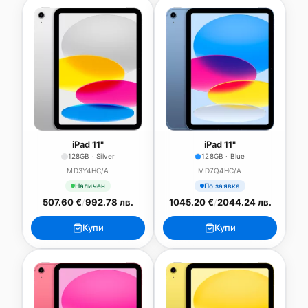
iPad 11"
iPad 11"
128GB · Silver
128GB · Blue
MD3Y4HC/A
MD7Q4HC/A
Наличен
По заявка
507.60 €
/
992.78 лв.
1045.20 €
/
2044.24 лв.
Купи
Купи