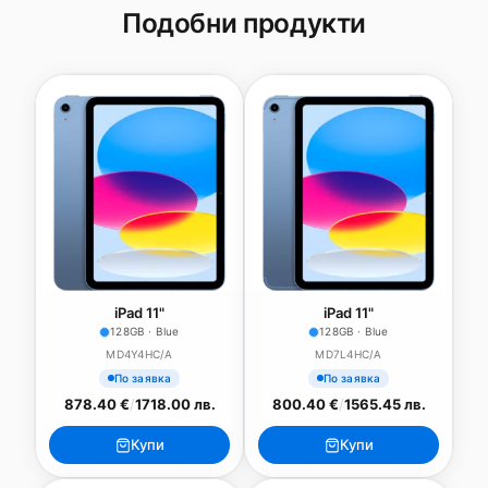
Подобни продукти
iPad 11"
iPad 11"
128GB · Blue
128GB · Blue
MD4Y4HC/A
MD7L4HC/A
По заявка
По заявка
878.40 €
/
1718.00 лв.
800.40 €
/
1565.45 лв.
Купи
Купи