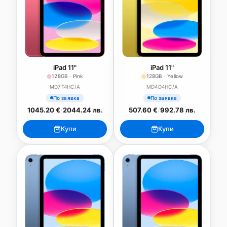
iPad 11"
iPad 11"
128GB · Pink
128GB · Yellow
MD7T4HC/A
MD4D4HC/A
По заявка
По заявка
1045.20 €
/
2044.24 лв.
507.60 €
/
992.78 лв.
Купи
Купи