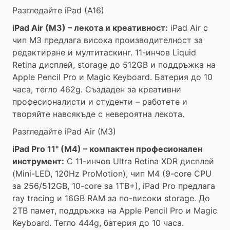
Разгледайте iPad (A16)
iPad Air (M3) – лекота и креативност:
iPad Air с
чип M3 предлага висока производителност за
редактиране и мултитаскинг. 11-инчов Liquid
Retina дисплей, storage до 512GB и поддръжка на
Apple Pencil Pro и Magic Keyboard. Батерия до 10
часа, тегло 462g. Създаден за креативни
професионалисти и студенти – работете и
творяйте навсякъде с невероятна лекота.
Разгледайте iPad Air (M3)
iPad Pro 11" (M4) – компактен професионален
инструмент:
С 11-инчов Ultra Retina XDR дисплей
(Mini-LED, 120Hz ProMotion), чип M4 (9-core CPU
за 256/512GB, 10-core за 1TB+), iPad Pro предлага
ray tracing и 16GB RAM за по-високи storage. До
2TB памет, поддръжка на Apple Pencil Pro и Magic
Keyboard. Тегло 444g, батерия до 10 часа.