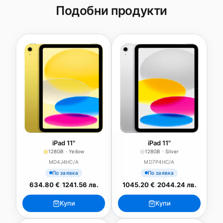
Подобни продукти
iPad 11"
iPad 11"
128GB · Yellow
128GB · Silver
MD4J4HC/A
MD7P4HC/A
По заявка
По заявка
634.80 €
/
1241.56 лв.
1045.20 €
/
2044.24 лв.
Купи
Купи