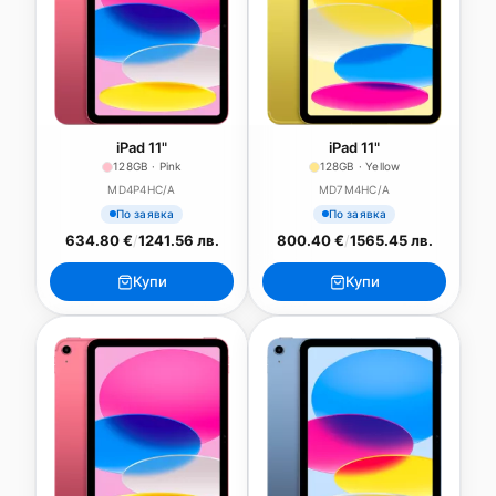
iPad 11"
iPad 11"
128GB · Pink
128GB · Yellow
MD4P4HC/A
MD7M4HC/A
По заявка
По заявка
634.80 €
/
1241.56 лв.
800.40 €
/
1565.45 лв.
Купи
Купи