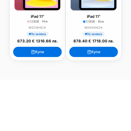
iPad 11"
iPad 11"
128GB · Pink
128GB · Blue
MD7J4HC/A
MD4Y4HC/A
По заявка
По заявка
673.20 €
/
1316.66 лв.
878.40 €
/
1718.00 лв.
Купи
Купи