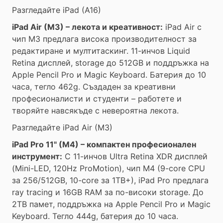
Разгледайте iPad (A16)
iPad Air (M3) – лекота и креативност:
iPad Air с
чип M3 предлага висока производителност за
редактиране и мултитаскинг. 11-инчов Liquid
Retina дисплей, storage до 512GB и поддръжка на
Apple Pencil Pro и Magic Keyboard. Батерия до 10
часа, тегло 462g. Създаден за креативни
професионалисти и студенти – работете и
творяйте навсякъде с невероятна лекота.
Разгледайте iPad Air (M3)
iPad Pro 11" (M4) – компактен професионален
инструмент:
С 11-инчов Ultra Retina XDR дисплей
(Mini-LED, 120Hz ProMotion), чип M4 (9-core CPU
за 256/512GB, 10-core за 1TB+), iPad Pro предлага
ray tracing и 16GB RAM за по-високи storage. До
2TB памет, поддръжка на Apple Pencil Pro и Magic
Keyboard. Тегло 444g, батерия до 10 часа.