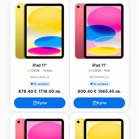
iPad 11"
iPad 11"
128GB · Yellow
128GB · Pink
MD5A4HC/A
MD7N4HC/A
По заявка
По заявка
878.40 €
/
1718.00 лв.
800.40 €
/
1565.45 лв.
Купи
Купи