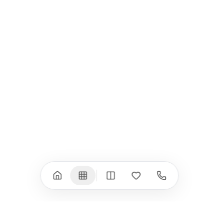
Всички (9) →
iPad
iPhone
iPad Pro 13" (M5)
iPhone 17
iPad Pro 11" (M5)
iPhone 17 Pro
iPad Pro 13" (M4)
iPhone 17 Pro Max
iPad Pro 11" (M4)
iPhone 17 Air
iPad Air (M4)
iPhone 17e
iPad Air (M3)
iPhone 16e
iPad аксесоари
iPhone 17 аксесоари
(M3/M4)
Всички (18) →
Всички (13) →
Watch
Аксесоари
Apple Watch 11
Клавиатури, мишки
Apple Watch 10
Монитори
Apple Watch 9
VESA стойки за
монитори
Apple Watch 8
Слушалки
Apple Watch Ultra 3
Mac Software