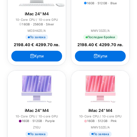
16GB · 512GB · Blue
iMac 24" M4
10-Core CPU / 10-core GPU
16GB · 256GB · Silver
MD3H4ZE/A
MWV33ZE/A
По заявка
Последни бройки
2198.40 €
/
4299.70 лв.
2198.40 €
/
4299.70 лв.
Купи
Купи
iMac 24" M4
iMac 24" M4
10-Core CPU / 10-core GPU
10-Core CPU / 10-core GPU
16GB · 512GB · Purple
16GB · 512GB · Pink
Z1EU
MWV53ZE/A
По заявка
По заявка