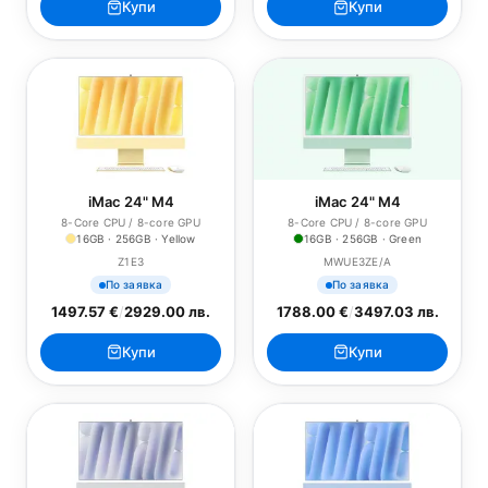
Купи
Купи
iMac 24" M4
iMac 24" M4
8-Core CPU / 8-core GPU
8-Core CPU / 8-core GPU
16GB · 256GB · Yellow
16GB · 256GB · Green
Z1E3
MWUE3ZE/A
По заявка
По заявка
1497.57 €
/
2929.00 лв.
1788.00 €
/
3497.03 лв.
Купи
Купи