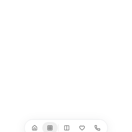
MacBook Pro 16"
Калъфи
USB-C Хъбове
Всички (9) →
iPad
iPhone
iPad Pro 13" (M5)
iPhone 17
iPad Pro 11" (M5)
iPhone 17 Pro
iPad Pro 13" (M4)
iPhone 17 Pro Max
iPad Pro 11" (M4)
iPhone 17 Air
iPad Air (M4)
iPhone 17e
iPad Air (M3)
iPhone 16e
iPad аксесоари
iPhone 17 аксесоари
(M3/M4)
Всички (18) →
Всички (13) →
Watch
Аксесоари
Apple Watch 11
Клавиатури, мишки
Apple Watch 10
Монитори