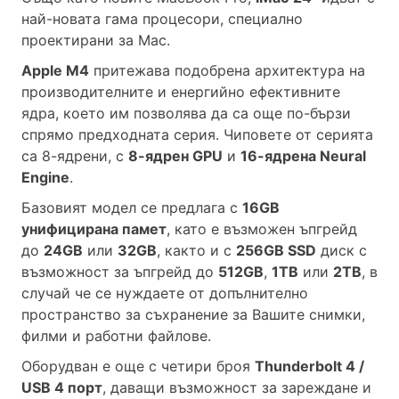
най-новата гама процесори, специално
проектирани за Mac.
Apple М4
притежава подобрена архитектура на
производителните и енергийно ефективните
ядра, което им позволява да са още по-бързи
спрямо предходната серия. Чиповете от серията
са 8-ядрени, с
8-ядрен GPU
и
16-ядрена Neural
Engine
.
Базовият модел се предлага с
16GB
унифицирана памет
, като е възможен ъпгрейд
до
24GB
или
32GB
, както и с
256GB SSD
диск с
възможност за ъпгрейд до
512GB
,
1TB
или
2TB
, в
случай че се нуждаете от допълнително
пространство за съхранение за Вашите снимки,
филми и работни файлове.
Оборудван е още с четири броя
Thunderbolt 4 /
USB 4 порт
, даващи възможност за зареждане и