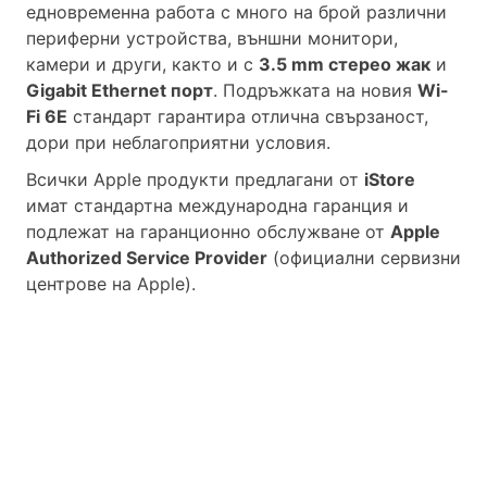
едновременна работа с много на брой различни
периферни устройства, външни монитори,
камери и други, както и с
3.5 mm стерео жак
и
Gigabit Ethernet порт
.
Подръжката на новия
Wi-
Fi 6E
стандарт гарантира отлична свързаност,
дори при неблагоприятни условия.
Всички Apple продукти предлагани от
iStore
имат стандартна международна гаранция и
подлежат на гаранционно обслужване от
Apple
Authorized Service Provider
(официални сервизни
центрове на Apple).