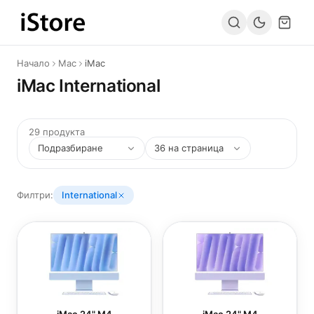
Към съдържанието
Начало
Mac
iMac
iMac International
29 продукта
Филтри:
International
iMac 24" M4
iMac 24" M4