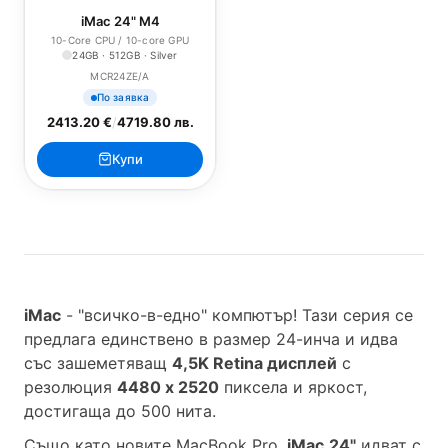
iMac 24" M4
10-Core CPU / 10-core GPU
24GB · 512GB · Silver
MCR24ZE/A
По заявка
2413.20 €
/
4719.80 лв.
Купи
iMac
- "всичко-в-едно" компютър! Тази серия се
предлага единствено в размер 24-инча и идва
със зашеметяващ
4,5K Retina дисплей
с
резолюция
4480 x 2520
пиксела и яркост,
достигаща до 500 нита.
Също като новите MacBook Pro,
iMac
24"
идват с