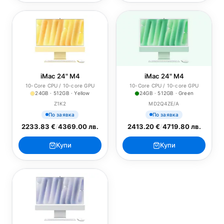
iMac 24" M4
iMac 24" M4
10-Core CPU / 10-core GPU
10-Core CPU / 10-core GPU
24GB · 512GB · Yellow
24GB · 512GB · Green
Z1K2
MD2Q4ZE/A
По заявка
По заявка
2233.83 €
/
4369.00 лв.
2413.20 €
/
4719.80 лв.
Купи
Купи