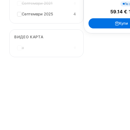
Септември 2021
0
По 
59.14 €
/
Септември 2025
4
Купи
ВИДЕО КАРТА
MacBook
Mac
a
0
MacBook Neo
iMac 24"
MacBook Air 13"
Mac Pro
MacBook Air 15"
Mac Studi
MacBook Pro 14"
Mac Mini
MacBook Pro 16"
Калъфи
USB-C Хъбове
Всички (9) →
Watch
Аксесоари
Apple Watch 11
Клавиату
Apple Watch 10
Монитори