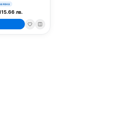
заявка
115.66 лв.
iPad
iPhone
iPad Pro 13" (M5)
iPhone 17
iPad Pro 11" (M5)
iPhone 17 Pro
o
iPad Pro 13" (M4)
iPhone 17 Pro Max
iPad Pro 11" (M4)
iPhone 17 Air
iPad Air (M4)
iPhone 17e
iPad Air (M3)
iPhone 16e
iPad аксесоари (M3/M4)
iPhone 17 аксесоа
Всички (13) →
Всички (18) →
HomeKit
Други
ри, мишки
Arlo
Apple TV
Nuki
iPod Touch