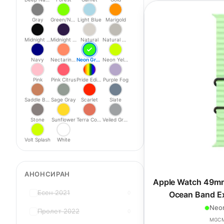
Gray
Green/Neon
Light Blue
Marigold
Midnight Black
Midnight Purple
Natural
Natural Titanium
Navy
Nectarine/Peony
Neon Green
Neon Yellow
Pink
Pink Citrus
Pride Edition
Purple Fog
Saddle Brown
Sage Gray
Scarlet
Slate
Stone
Sunflower
Terra Cotta
Veiled Grey
Volt Splash
White
АНОНСИРАН
Apple Watch 49mm
Есен 2021
0
Ocean Band Ex
Titani
Neo
Пролет 2022
0
MGC