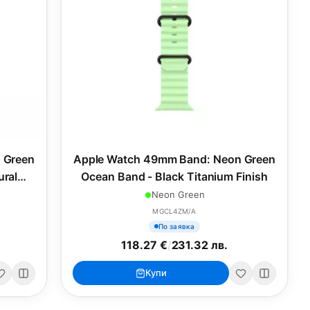
 Green
Apple Watch 49mm Band: Neon Green
ural
Ocean Band - Black Titanium Finish
Neon Green
MGCL4ZM/A
По заявка
118.27 €
/
231.32 лв.
Купи