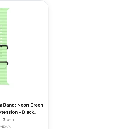
 Band: Neon Green
tension - Black
um Finish
n Green
M4ZM/A