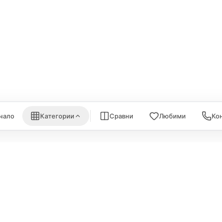
ки за монитори
Aqara
Външни дискове
EUFY
eGPUs и PCIe
are
Eve
AirPrint принтери
nk
Satechi
WiFi Рутери
Nanoleaf
Всички (6) →
) →
Всички (7) →
чало
Категории
Сравни
Любими
Ко