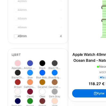
42mm
0
44mm
0
45mm
0
46mm
0
49mm
4
Apple Watch 49mm
ЦВЯТ
Ocean Band - Natu
Neo
Alpenglow Pink
Anchor Blue
Black
Black Titanium
MGC
По 
Black/Charcoal
Blue
Blue Ribbon
Blue/Bright Blue
118.27 €
/
Brown
California Poppy
Caramel
Caramel Modern
Купи
Chalk
Claret
Clear
Dark Gray
Deep Navy
Forest
Gamet
Gold