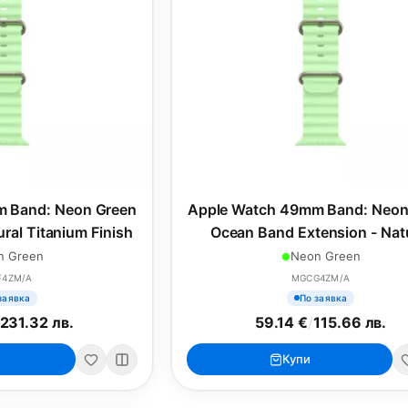
 Band: Neon Green
Apple Watch 49mm Band: Neon
ral Titanium Finish
Ocean Band Extension - Nat
Titanium Finish
n Green
Neon Green
F4ZM/A
MGCG4ZM/A
заявка
По заявка
231.32 лв.
59.14 €
/
115.66 лв.
Купи