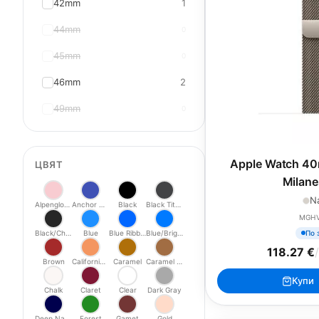
42mm
1
44mm
0
45mm
0
46mm
2
49mm
0
Apple Watch 40
ЦВЯТ
Milane
Na
Alpenglow Pink
Anchor Blue
Black
Black Titanium
MGH
По 
Black/Charcoal
Blue
Blue Ribbon
Blue/Bright Blue
118.27 €
/
Brown
California Poppy
Caramel
Caramel Modern
Купи
Chalk
Claret
Clear
Dark Gray
Deep Navy
Forest
Gamet
Gold