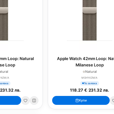
mm Loop: Natural
Apple Watch 42mm Loop: Nat
se Loop
Milanese Loop
tural
Natural
V4ZM/A
MGHY4ZM/A
заявка
По заявка
231.32 лв.
118.27 €
/
231.32 лв.
Купи