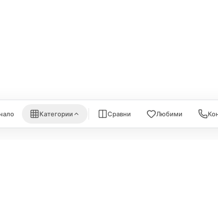
ки за монитори
Aqara
Външни дискове
EUFY
eGPUs и PCIe
are
Eve
AirPrint принтери
nk
Satechi
WiFi Рутери
Nanoleaf
Всички (6) →
) →
Всички (7) →
чало
Категории
Сравни
Любими
Ко