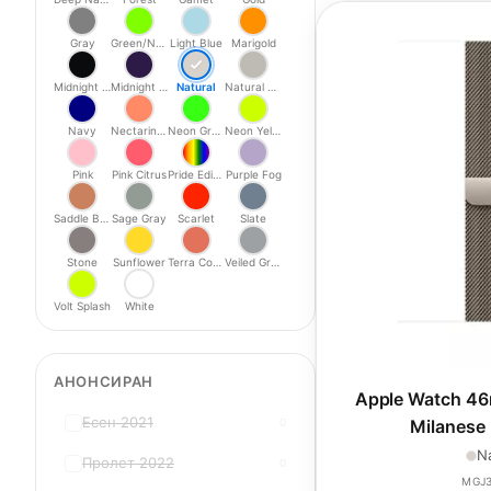
Gray
Green/Neon
Light Blue
Marigold
Midnight Black
Midnight Purple
Natural
Natural Titanium
Navy
Nectarine/Peony
Neon Green
Neon Yellow
Pink
Pink Citrus
Pride Edition
Purple Fog
Saddle Brown
Sage Gray
Scarlet
Slate
Stone
Sunflower
Terra Cotta
Veiled Grey
Volt Splash
White
АНОНСИРАН
Apple Watch 46
Есен 2021
0
Milanese 
Na
Пролет 2022
0
MGJ