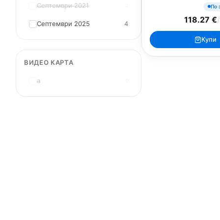
Септември 2021
0
По 
118.27 €
/
Септември 2025
4
Купи
ВИДЕО КАРТА
MacBook
Mac
a
0
MacBook Neo
iMac 24"
MacBook Air 13"
Mac Pro
MacBook Air 15"
Mac Studi
MacBook Pro 14"
Mac Mini
MacBook Pro 16"
Калъфи
USB-C Хъбове
Всички (9) →
Watch
Аксесоари
Apple Watch 11
Клавиату
Apple Watch 10
Монитори