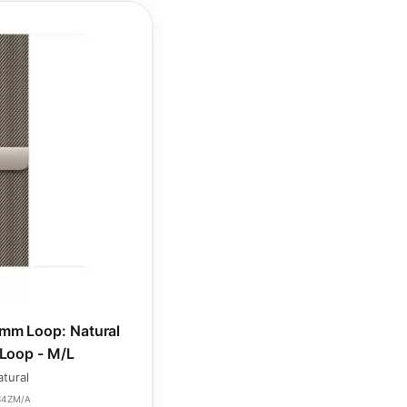
mm Loop: Natural
Loop - M/L
tural
34ZM/A