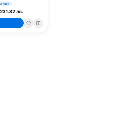
заявка
231.32 лв.
iPad
iPhone
iPad Pro 13" (M5)
iPhone 17
iPad Pro 11" (M5)
iPhone 17 Pro
o
iPad Pro 13" (M4)
iPhone 17 Pro Max
iPad Pro 11" (M4)
iPhone 17 Air
iPad Air (M4)
iPhone 17e
iPad Air (M3)
iPhone 16e
iPad аксесоари (M3/M4)
iPhone 17 аксесоа
Всички (13) →
Всички (18) →
HomeKit
Други
ри, мишки
Arlo
Apple TV
Nuki
iPod Touch