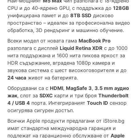
Най-мощният
M5 Max
чип разполага с 18-ядрено
CPU и до 40-ядрено GPU, с поддръжка до
128GB
унифицирана памет и до
8TB SSD
дисково
пространство – идеален за професионална видео
обработка, 3D рендъринг и машинно обучение.
Всеки модел от новата гама
MacBook Pro
разполага с дисплей
Liquid Retina XDR
с до 1000
нита поддържана и 1600 нита пикова яркост за
HDR съдържание, вградена 1080p камера и
звукова система с шест високоговорителя и до
24 часа
живот на батерията.
Оборудвани са с
HDMI
,
MagSafe 3
,
3.5 mm аудио
жак
, слот за
SDXC
карти и три броя
Thunderbolt
4 / USB 4
порта. Интегрираният
Touch ID
сензор
осигурява сигурен достъп.
Всички Apple продукти предлагани от
iStore.bg
имат стандартна международна гаранция и
подлежат на гаранционно обслужване от
Apple