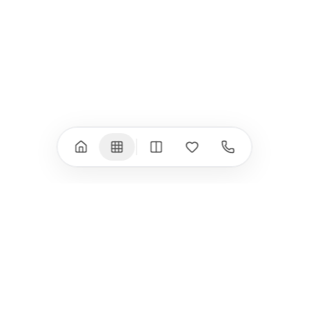
iPad Pro 11" (M4)
iPhone 17 Air
iPad Air (M4)
iPhone 17e
iPad Air (M3)
iPhone 16e
iPad аксесоари
iPhone 17 аксесоари
(M3/M4)
Всички (18) →
Всички (13) →
Watch
Аксесоари
Apple Watch 11
Клавиатури, мишки
Apple Watch 10
Монитори
Apple Watch 9
VESA стойки за
монитори
Apple Watch 8
Слушалки
Apple Watch Ultra 3
Mac Software
Apple Watch Ultra 2
Power Bank
Apple Watch Ultra
Здраве
Всички (9) →
Всички (8) →
HomeKit
Други
Arlo
Apple TV