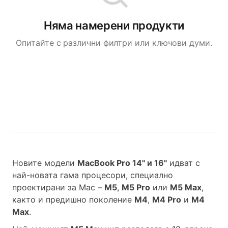
Няма намерени продукти
Опитайте с различни филтри или ключови думи.
Новите модели
MacBook Pro 14" и 16"
идват с
най-новата гама процесори, специално
проектирани за Mac –
M5
,
M5 Pro
или
M5 Max
,
както и предишно поколение
M4
,
M4 Pro
и
M4
Max
.