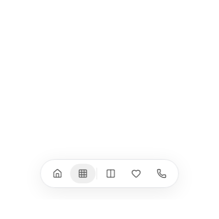
Всички (9) →
iPad
iPhone
iPad Pro 13" (M5)
iPhone 17
iPad Pro 11" (M5)
iPhone 17 Pro
iPad Pro 13" (M4)
iPhone 17 Pro Max
iPad Pro 11" (M4)
iPhone 17 Air
iPad Air (M4)
iPhone 17e
iPad Air (M3)
iPhone 16e
iPad аксесоари
iPhone 17 аксесоари
(M3/M4)
Всички (18) →
Всички (13) →
Watch
Аксесоари
Apple Watch 11
Клавиатури, мишки
Apple Watch 10
Монитори
Apple Watch 9
VESA стойки за
монитори
Apple Watch 8
Слушалки
Apple Watch Ultra 3
Mac Software