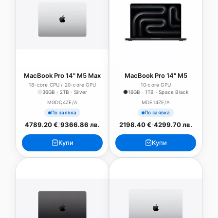
MacBook Pro 14" M5 Max
MacBook Pro 14" M5
18-core CPU / 20-core GPU
10‑core GPU
36GB · 2TB · Silver
16GB · 1TB · Space Black
MGDQ4ZE/A
MDE14ZE/A
По заявка
По заявка
4789.20 €
/
9366.86 лв.
2198.40 €
/
4299.70 лв.
Купи
Купи