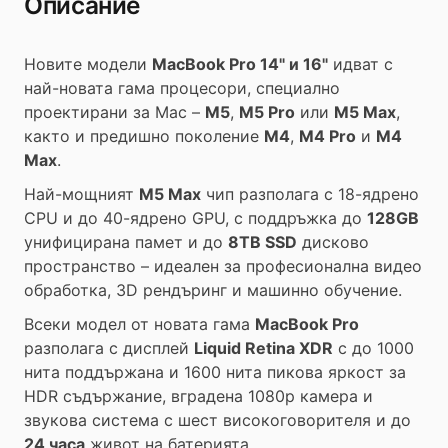
Описание
Новите модели
MacBook Pro 14" и 16"
идват с
най-новата гама процесори, специално
проектирани за Mac –
M5
,
M5 Pro
или
M5 Max
,
както и предишно поколение
M4
,
M4 Pro
и
M4
Max
.
Най-мощният
M5 Max
чип разполага с 18-ядрено
CPU и до 40-ядрено GPU, с поддръжка до
128GB
унифицирана памет и до
8TB SSD
дисково
пространство – идеален за професионална видео
обработка, 3D рендъринг и машинно обучение.
Всеки модел от новата гама
MacBook Pro
разполага с дисплей
Liquid Retina XDR
с до 1000
нита поддържана и 1600 нита пикова яркост за
HDR съдържание, вградена 1080p камера и
звукова система с шест високоговорителя и до
24 часа
живот на батерията.