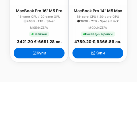
MacBook Pro 16" M5 Pro
MacBook Pro 14" M5 Max
18-core CPU / 20-core GPU
18-core CPU / 20-core GPU
24GB · 1TB · Silver
36GB · 2TB · Space Black
MGE44ZE/A
MGDU4ZE/A
Наличен
Последни бройки
3421.20 €
/
6691.28 лв.
4789.20 €
/
9366.86 лв.
Купи
Купи