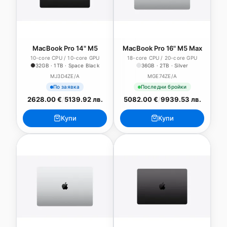
MacBook Pro 14" M5
MacBook Pro 16" M5 Max
10-core CPU / 10-core GPU
18-core CPU / 20-core GPU
32GB · 1TB · Space Black
36GB · 2TB · Silver
MJ3D4ZE/A
MGE74ZE/A
По заявка
Последни бройки
2628.00 €
/
5139.92 лв.
5082.00 €
/
9939.53 лв.
Купи
Купи