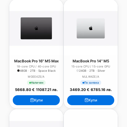
MacBook Pro 16" M5 Max
MacBook Pro 14" M5
18-core CPU / 40-core GPU
15-core CPU / 15-core GPU
48GB · 2TB · Space Black
24GB · 2TB · Silver
MGEE4ZE/A
MJLW4ZE/A
Наличен
По заявка
5668.80 €
/
11087.21 лв.
3469.20 €
/
6785.16 лв.
Купи
Купи