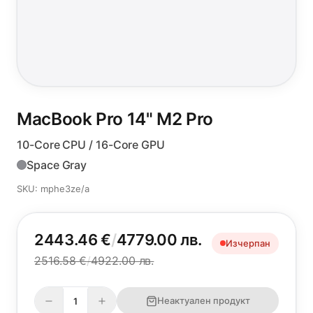
MacBook Pro 14"
M2 Pro
10-Core CPU / 16-Core GPU
Space Gray
SKU: mphe3ze/a
2443.46 €
/
4779.00 лв.
Изчерпан
2516.58 €
/
4922.00 лв.
Неактуален продукт