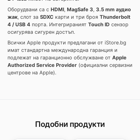
Оборудвани са с
HDMI
,
MagSafe 3
,
3.5 mm аудио
жак
, слот за
SDXC
карти и три броя
Thunderbolt
4 / USB 4
порта. Интегрираният
Touch ID
сензор
осигурява сигурен достъп.
Всички Apple продукти предлагани от
iStore.bg
имат стандартна международна гаранция и
подлежат на гаранционно обслужване от
Apple
Authorized Service Provider
(официални сервизни
центрове на Apple).
Подобни продукти