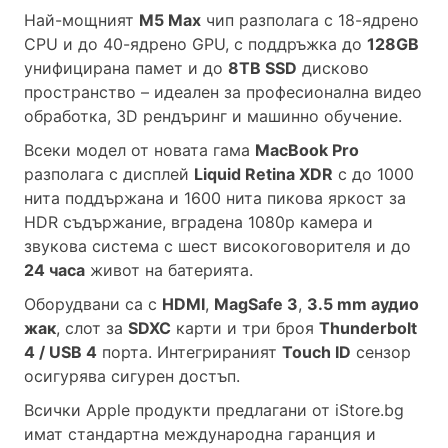
Най-мощният
M5 Max
чип разполага с 18-ядрено
CPU и до 40-ядрено GPU, с поддръжка до
128GB
унифицирана памет и до
8TB SSD
дисково
пространство – идеален за професионална видео
обработка, 3D рендъринг и машинно обучение.
Всеки модел от новата гама
MacBook Pro
разполага с дисплей
Liquid Retina XDR
с до 1000
нита поддържана и 1600 нита пикова яркост за
HDR съдържание, вградена 1080p камера и
звукова система с шест високоговорителя и до
24 часа
живот на батерията.
Оборудвани са с
HDMI
,
MagSafe 3
,
3.5 mm аудио
жак
, слот за
SDXC
карти и три броя
Thunderbolt
4 / USB 4
порта. Интегрираният
Touch ID
сензор
осигурява сигурен достъп.
Всички Apple продукти предлагани от
iStore.bg
имат стандартна международна гаранция и