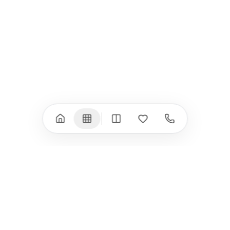
iPad Pro 11" (M4)
iPhone 17 Air
iPad Air (M4)
iPhone 17e
iPad Air (M3)
iPhone 16e
iPad аксесоари
iPhone 17 аксесоари
(M3/M4)
Всички (18) →
Всички (13) →
Watch
Аксесоари
Apple Watch 11
Клавиатури, мишки
Apple Watch 10
Монитори
Apple Watch 9
VESA стойки за
монитори
Apple Watch 8
Слушалки
Apple Watch Ultra 3
Mac Software
Apple Watch Ultra 2
Power Bank
Apple Watch Ultra
Здраве
Всички (9) →
Всички (8) →
HomeKit
Други