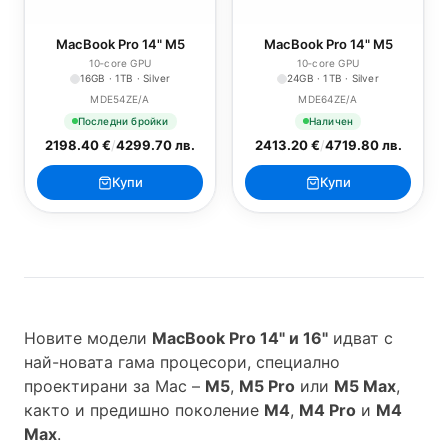
MacBook Pro 14" M5
MacBook Pro 14" M5
10‑core GPU
10‑core GPU
16GB · 1TB · Silver
24GB · 1TB · Silver
MDE54ZE/A
MDE64ZE/A
Последни бройки
Наличен
2198.40 €
/
4299.70 лв.
2413.20 €
/
4719.80 лв.
Купи
Купи
Новите модели
MacBook Pro 14" и 16"
идват с
най-новата гама процесори, специално
проектирани за Mac –
M5
,
M5 Pro
или
M5 Max
,
както и предишно поколение
M4
,
M4 Pro
и
M4
Max
.