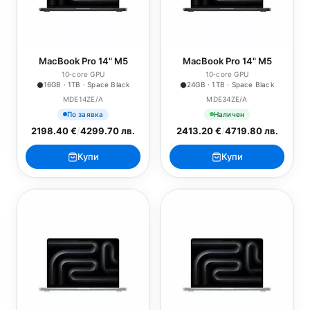
MacBook Pro 14" M5
MacBook Pro 14" M5
10‑core GPU
10‑core GPU
16GB · 1TB · Space Black
24GB · 1TB · Space Black
MDE14ZE/A
MDE34ZE/A
По заявка
Наличен
2198.40 €
/
4299.70 лв.
2413.20 €
/
4719.80 лв.
Купи
Купи