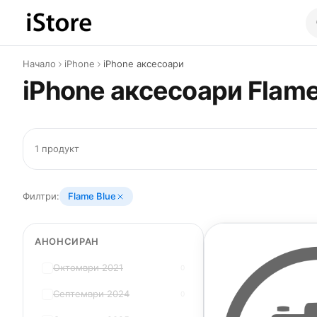
Към съдържанието
Начало
iPhone
iPhone аксесоари
iPhone аксесоари Flame
1 продукт
Филтри:
Flame Blue
АНОНСИРАН
Октомври 2021
0
Септември 2024
0