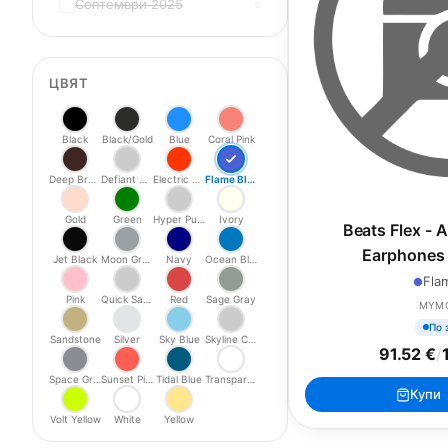
Септември 2025
0
ЦВЯТ
Black
Black/Gold
Blue
Coral Pink
Deep Brown
Defiant Black-Red
Electric Orange
Flame Blue
Gold
Green
Hyper Purple
Ivory
Beats Flex - 
Earphones 
Jet Black
Moon Grey
Navy
Ocean Blue
Fla
Pink
Quick Sand
Red
Sage Gray
MYM
По 
Sandstone
Silver
Sky Blue
Skyline Collection
91.52 €
/
Space Gray
Sunset Pink
Tidal Blue
Transparent
Купи
Volt Yellow
White
Yellow