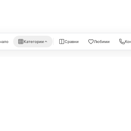
nk
Satechi
WiFi Рутери
Nanoleaf
Всички (6) →
) →
Всички (7) →
чало
Категории
Сравни
Любими
Ко
ИНФОРМА
Политика за поверителност
За нас
Политика за бисквитки
Карта на са