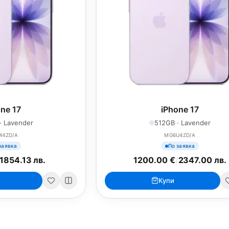
ne 17
iPhone 17
· Lavender
512GB · Lavender
M4ZD/A
MG6U4ZD/A
заявка
По заявка
1854.13 лв.
1200.00 €
/
2347.00 лв.
Купи