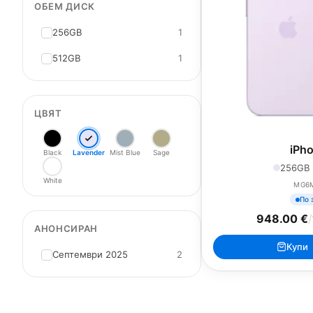
ОБЕМ ДИСК
256GB
1
512GB
1
ЦВЯТ
iPho
Black
Lavender
Mist Blue
Sage
256GB 
White
MG6
По 
948.00 €
/
АНОНСИРАН
Купи
Септември 2025
2