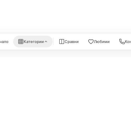
nk
Satechi
WiFi Рутери
Nanoleaf
Всички (6) →
) →
Всички (7) →
чало
Категории
Сравни
Любими
Ко
ИНФОРМА
Политика за поверителност
За нас
Политика за бисквитки
Карта на са