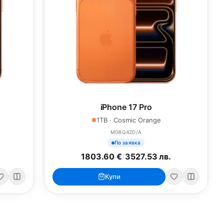
iPhone 17 Pro
1TB · Cosmic Orange
MG8Q4ZD/A
По заявка
1803.60 €
/
3527.53 лв.
Купи