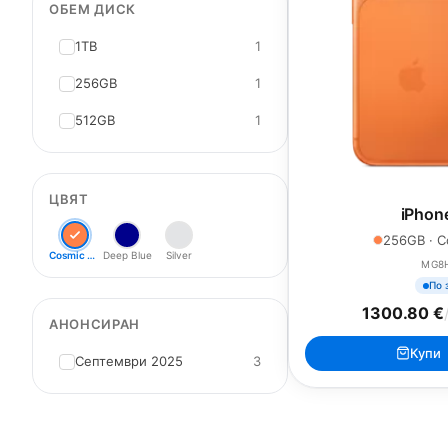
ОБЕМ ДИСК
1TB
1
256GB
1
512GB
1
ЦВЯТ
iPhon
256GB · C
Cosmic Orange
Deep Blue
Silver
MG8
По 
1300.80 €
АНОНСИРАН
Купи
Септември 2025
3