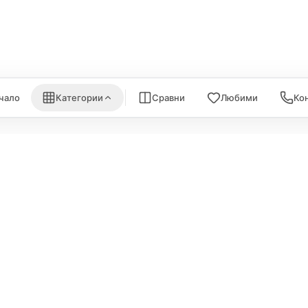
nk
Satechi
WiFi Рутери
Nanoleaf
Всички (6) →
) →
Всички (7) →
чало
Категории
Сравни
Любими
Ко
ИНФОРМА
Политика за поверителност
За нас
Политика за бисквитки
Карта на са