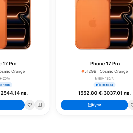
e 17 Pro
iPhone 17 Pro
osmic Orange
512GB · Cosmic Orange
H4ZD/A
MG8M4ZD/A
заявка
По заявка
/
2544.14 лв.
1552.80 €
/
3037.01 лв.
Купи