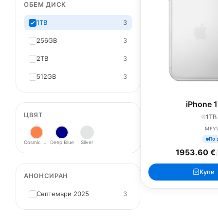
ОБЕМ ДИСК
1TB
3
256GB
3
2TB
3
512GB
3
iPhone 1
ЦВЯТ
1TB 
MFY
По 
Cosmic Orange
Deep Blue
Silver
1953.60 €
Купи
АНОНСИРАН
Септември 2025
3