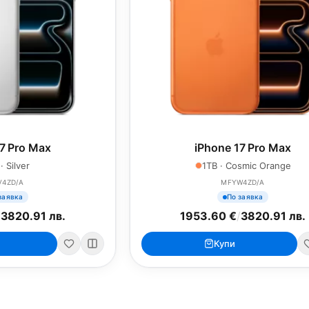
7 Pro Max
iPhone 17 Pro Max
· Silver
1TB · Cosmic Orange
V4ZD/A
MFYW4ZD/A
заявка
По заявка
/
3820.91 лв.
1953.60 €
/
3820.91 лв.
Купи