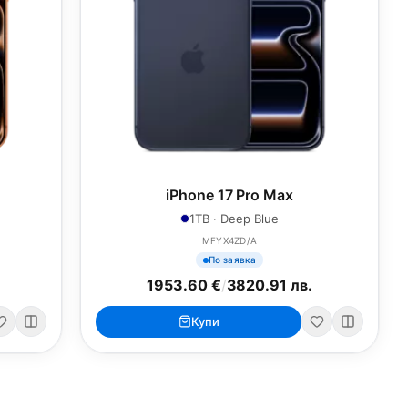
iPhone 17 Pro Max
1TB · Deep Blue
MFYX4ZD/A
По заявка
1953.60 €
/
3820.91 лв.
Купи