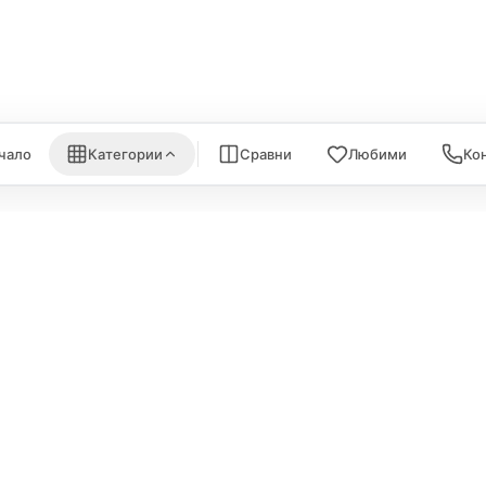
nk
Satechi
WiFi Рутери
Nanoleaf
Всички (6) →
) →
Всички (7) →
чало
Категории
Сравни
Любими
Ко
ИНФОРМА
Политика за поверителност
За нас
Политика за бисквитки
Карта на са