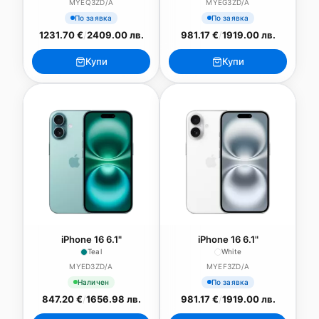
MYEQ3ZD/A
MYEG3ZD/A
По заявка
По заявка
1231.70 €
/
2409.00 лв.
981.17 €
/
1919.00 лв.
Купи
Купи
iPhone 16 6.1"
iPhone 16 6.1"
Teal
White
MYED3ZD/A
MYEF3ZD/A
Наличен
По заявка
847.20 €
/
1656.98 лв.
981.17 €
/
1919.00 лв.