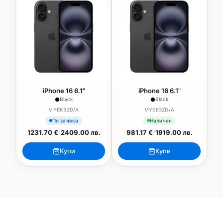
iPhone 16 6.1"
iPhone 16 6.1"
Black
Black
MYEK3ZD/A
MYEE3ZD/A
По заявка
Наличен
1231.70 €
/
2409.00 лв.
981.17 €
/
1919.00 лв.
Купи
Купи