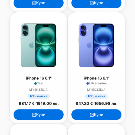
Купи
Купи
iPhone 16 6.1"
iPhone 16 6.1"
Teal
Ultramarine
MYEH3ZD/A
MYEC3ZD/A
По заявка
По заявка
981.17 €
/
1919.00 лв.
847.20 €
/
1656.98 лв.
Купи
Купи