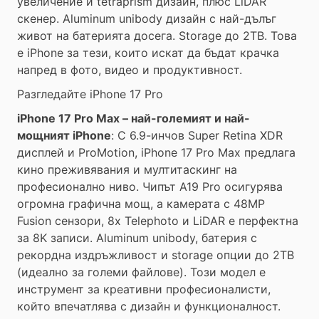
увеличение и tetraprism дизайн, плюс LiDAR
скенер. Aluminum unibody дизайн с най-дълъг
живот на батерията досега. Storage до 2TB. Това
е iPhone за тези, които искат да бъдат крачка
напред в фото, видео и продуктивност.
Разгледайте iPhone 17 Pro
iPhone 17 Pro Max – най-големият и най-
мощният iPhone
: С 6.9-инчов Super Retina XDR
дисплей и ProMotion, iPhone 17 Pro Max предлага
кино преживявания и мултитаскинг на
професионално ниво. Чипът A19 Pro осигурява
огромна графична мощ, а камерата с 48MP
Fusion сензори, 8x Telephoto и LiDAR е перфектна
за 8K записи. Aluminum unibody, батерия с
рекордна издръжливост и storage опции до 2TB
(идеално за големи файлове). Този модел е
инструмент за креативни професионалисти,
който впечатлява с дизайн и функционалност.