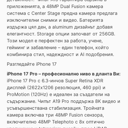
приложенията, а 48MP Dual Fusion камера
система с Center Stage предна камера предлага
изключителни снимки и видео. Батерията
издържа цял ден, а aluminum дизайнът добавя
елегантност. Storage опции започват от 256GB.
Този модел е перфектен за работа, учене,
гейминг и забавление – един телефон, който
комбинира стил, надеждност и AI подобрения.
Разгледайте iPhone 17
iPhone 17 Pro – професионално ниво в дланта Ви:
iPhone 17 Pro с 6.3-инчов Super Retina XDR
дисплей (2622x1206 резолюция, 460 ppi) и
ProMotion (120Hz) е идеален за създатели на
съдържание. Чипът A19 Pro поддържа 8K видео и
усъвършенствана стабилизация. Тройната
камера включва три 48MP Fusion сензора,
включително 48MP Telephoto с 8x оптично