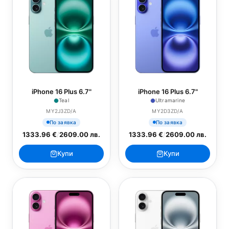
iPhone 16 Plus 6.7"
iPhone 16 Plus 6.7"
Teal
Ultramarine
MY2J3ZD/A
MY2D3ZD/A
По заявка
По заявка
1333.96 €
/
2609.00 лв.
1333.96 €
/
2609.00 лв.
Купи
Купи