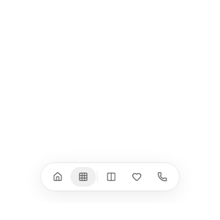
Всички (9) →
iPad
iPhone
iPad Pro 13" (M5)
iPhone 17
iPad Pro 11" (M5)
iPhone 17 Pro
iPad Pro 13" (M4)
iPhone 17 Pro Max
iPad Pro 11" (M4)
iPhone 17 Air
iPad Air (M4)
iPhone 17e
iPad Air (M3)
iPhone 16e
iPad аксесоари
iPhone 17 аксесоари
(M3/M4)
Всички (18) →
Всички (13) →
Watch
Аксесоари
Apple Watch 11
Клавиатури, мишки
Apple Watch 10
Монитори
Apple Watch 9
VESA стойки за
монитори
Apple Watch 8
Слушалки
Apple Watch Ultra 3
Mac Software