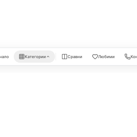
are
Eve
AirPrint принтери
nk
Satechi
WiFi Рутери
Nanoleaf
Всички (6) →
) →
Всички (7) →
чало
Категории
Сравни
Любими
Ко
ИНФОРМА
Политика за поверителност
За нас