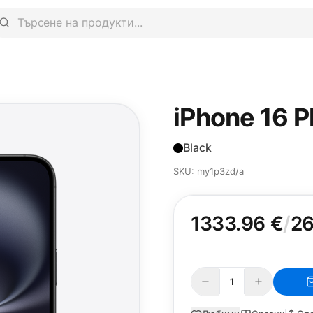
iPhone 16 Pl
Black
SKU: my1p3zd/a
1333.96 €
/
26