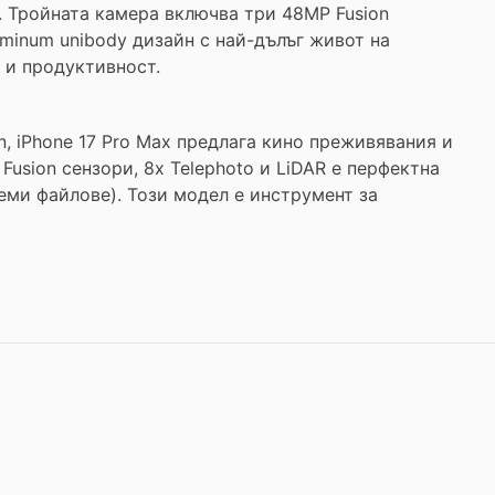
. Тройната камера включва три 48MP Fusion
uminum unibody дизайн с най-дълъг живот на
о и продуктивност.
on, iPhone 17 Pro Max предлага кино преживявания и
usion сензори, 8x Telephoto и LiDAR е перфектна
леми файлове). Този модел е инструмент за