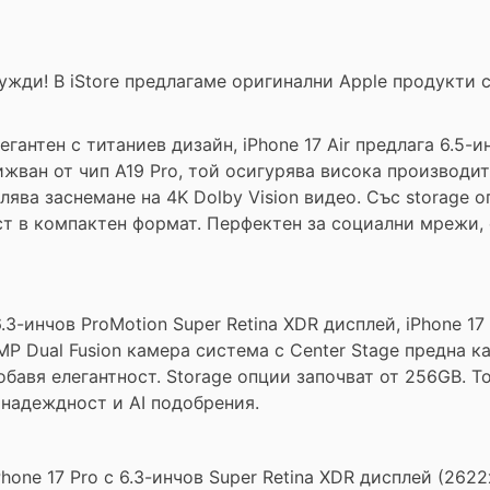
нужди! В iStore предлагаме оригинални Apple продукти
егантен с титаниев дизайн, iPhone 17 Air предлага 6.5-и
ижван от чип A19 Pro, той осигурява висока производит
ва заснемане на 4K Dolby Vision видео. Със storage о
ст в компактен формат. Перфектен за социални мрежи,
.3-инчов ProMotion Super Retina XDR дисплей, iPhone 17
MP Dual Fusion камера система с Center Stage предна 
бавя елегантност. Storage опции започват от 256GB. То
 надеждност и AI подобрения.
hone 17 Pro с 6.3-инчов Super Retina XDR дисплей (2622