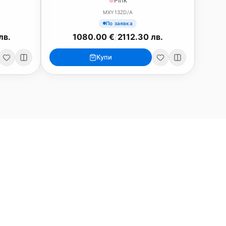
Pink
MXY13ZD/A
По заявка
лв.
1080.00 €
/
2112.30 лв.
Купи
ри