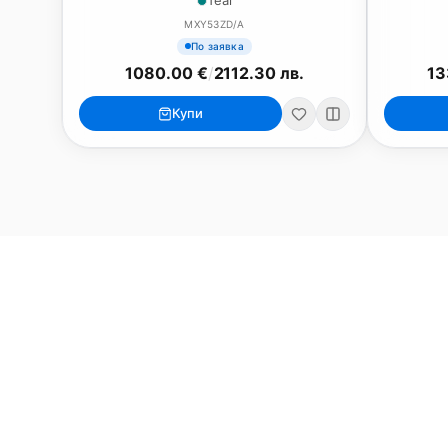
Teal
MXY53ZD/A
По заявка
1080.00 €
/
2112.30 лв.
13
MacBook
Mac
Купи
MacBook Neo
iMac 24"
MacBook Air 13"
Mac Pro
MacBook Air 15"
Mac Studi
MacBook Pro 14"
Mac Mini
MacBook Pro 16"
Калъфи
USB-C Хъбове
Всички (9) →
Watch
Аксесоари
Apple Watch 11
Клавиату
Apple Watch 10
Монитори
Apple Watch 9
VESA стой
Apple Watch 8
Слушалки