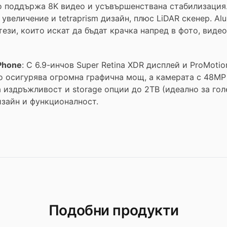
ro поддържа 8K видео и усъвършенствана стабилизация
увеличение и tetraprism дизайн, плюс LiDAR скенер. Al
 тези, които искат да бъдат крачка напред в фото, виде
Phone
: С 6.9-инчов Super Retina XDR дисплей и ProMoti
o осигурява огромна графична мощ, а камерата с 48MP F
на издръжливост и storage опции до 2TB (идеално за го
изайн и функционалност.
Подобни продукти