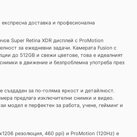
 с експресна доставка и професионална
нчов Super Retina XDR дисплей с ProMotion
елност за ежедневни задачи. Камерата Fusion с
пции до 512GB и свежи цветове, това е идеалният
 снимки в движение и безпроблемна употреба през
 е създаден за по-голяма яркост и детайлност.
камера предлага изключителни снимки и видео.
зи модел е перфектен за работа, учене, гейминг и
x1206 резолюция, 460 ppi) и ProMotion (120Hz) е