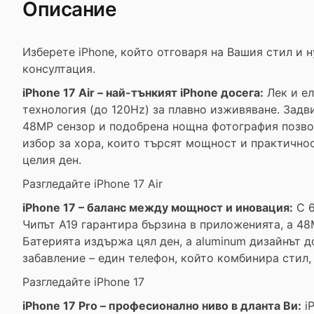
Описание
Изберете iPhone, който отговаря на Вашия стил и 
консултация.
iPhone 17 Air – най-тънкият iPhone досега:
Лек и ел
технология (до 120Hz) за плавно изживяване. Задв
48MP сензор и подобрена нощна фотография позволя
избор за хора, които търсят мощност и практично
целия ден.
Разгледайте iPhone 17 Air
iPhone 17 – баланс между мощност и иновация:
С 6
Чипът A19 гарантира бързина в приложенията, а 48
Батерията издържа цял ден, а aluminum дизайнът до
забавление – един телефон, който комбинира стил,
Разгледайте iPhone 17
iPhone 17 Pro – професионално ниво в дланта Ви:
iP