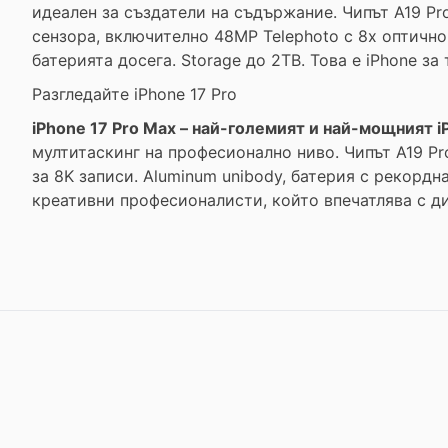
идеален за създатели на съдържание. Чипът A19 P
сензора, включително 48MP Telephoto с 8x оптично 
батерията досега. Storage до 2TB. Това е iPhone за
Разгледайте iPhone 17 Pro
iPhone 17 Pro Max – най-големият и най-мощният i
мултитаскинг на професионално ниво. Чипът A19 Pr
за 8K записи. Aluminum unibody, батерия с рекорд
креативни професионалисти, който впечатлява с д