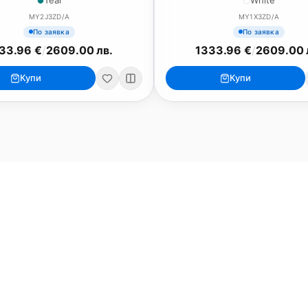
Teal
White
MY2J3ZD/A
MY1X3ZD/A
По заявка
По заявка
33.96 €
/
2609.00 лв.
1333.96 €
/
2609.00 
iPad
iPhone
Купи
Купи
iPad Pro 13" (M5)
iPhone 17
iPad Pro 11" (M5)
iPhone 17 Pro
o
iPad Pro 13" (M4)
iPhone 17 Pro Max
iPad Pro 11" (M4)
iPhone 17 Air
iPad Air (M4)
iPhone 17e
iPad Air (M3)
iPhone 16e
iPad аксесоари (M3/M4)
iPhone 17 аксесоа
Всички (13) →
Всички (18) →
HomeKit
Други
ри, мишки
Arlo
Apple TV
Nuki
iPod Touch
ки за монитори
Aqara
Външни дискове
EUFY
eGPUs и PCIe