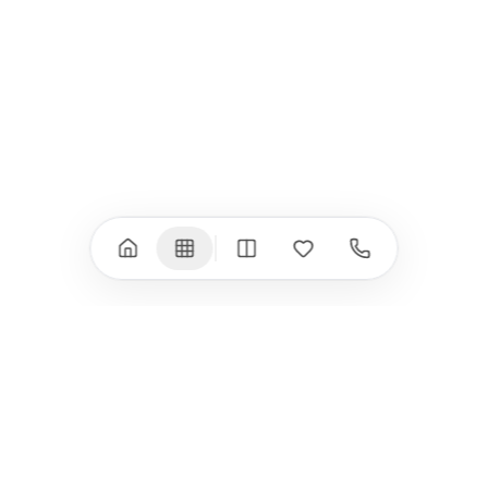
iPad Pro 11" (M4)
iPhone 17 Air
iPad Air (M4)
iPhone 17e
iPad Air (M3)
iPhone 16e
iPad аксесоари
iPhone 17 аксесоари
(M3/M4)
Всички (18) →
Всички (13) →
Watch
Аксесоари
Apple Watch 11
Клавиатури, мишки
Apple Watch 10
Монитори
Apple Watch 9
VESA стойки за
монитори
Apple Watch 8
Слушалки
Apple Watch Ultra 3
Mac Software
Apple Watch Ultra 2
Power Bank
Apple Watch Ultra
Здраве
Всички (9) →
Всички (8) →
HomeKit
Други