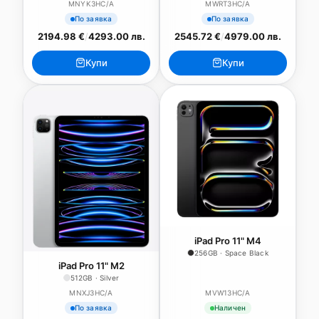
MNYK3HC/A
MWRT3HC/A
По заявка
По заявка
2194.98 €
/
4293.00 лв.
2545.72 €
/
4979.00 лв.
Купи
Купи
iPad Pro 11" M4
256GB · Space Black
iPad Pro 11" M2
512GB · Silver
MNXJ3HC/A
MVW13HC/A
По заявка
Наличен