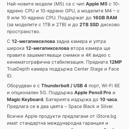
Най-новите модели (M5) са с чип
Apple M5
с 10-
ядрено CPU и 10-ядрено GPU, а моделите M4 – с
9 или 10-ядрено CPU. Поддържат до
16GB RAM
(за моделите с 1TB и 2TB) и до
2TB SSD
дисково
пространство.
С
12-мегапикселова
задна камера и ултра
широка
12-мегапикселова
втора камера ще
правите зашеметяващи снимки и 4K видео с
кинематографична стабилизация. Предната
12MP
TrueDepth камера поддържа Center Stage и Face
ID.
Оборудван е с
Thunderbolt / USB 4
порт, Wi-Fi 6E
и опционален 5G. Поддържа
Apple Pencil Pro
и
Magic Keyboard
. Батерията издържа до
10 часа
.
Предлага се в два цвята – Space Black и Silver.
Всички Apple продукти предлагани от
iStore.bg
имат стандартна международна гаранция и