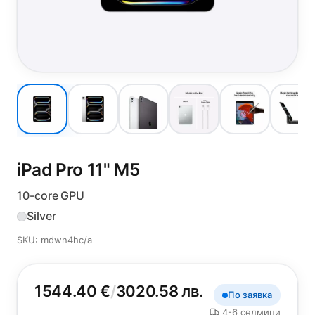
iPad Pro 11"
M5
10-core GPU
Silver
SKU: mdwn4hc/a
1544.40 €
/
3020.58 лв.
По заявка
4-6 седмици