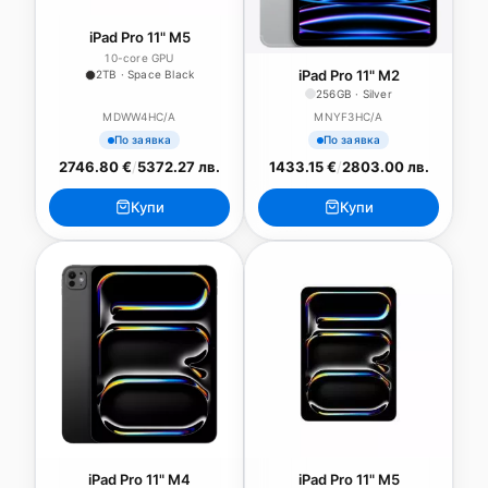
iPad Pro 11" M5
10-core GPU
iPad Pro 11" M2
2TB · Space Black
256GB · Silver
MDWW4HC/A
MNYF3HC/A
По заявка
По заявка
2746.80 €
/
5372.27 лв.
1433.15 €
/
2803.00 лв.
Купи
Купи
iPad Pro 11" M4
iPad Pro 11" M5