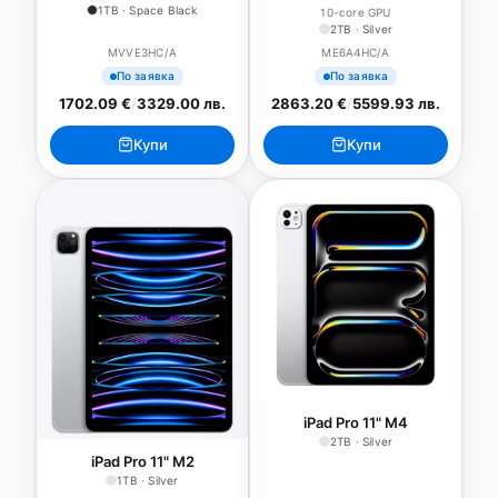
1TB · Space Black
10-core GPU
2TB · Silver
MVVE3HC/A
ME6A4HC/A
По заявка
По заявка
1702.09 €
/
3329.00 лв.
2863.20 €
/
5599.93 лв.
Купи
Купи
iPad Pro 11" M4
2TB · Silver
iPad Pro 11" M2
1TB · Silver