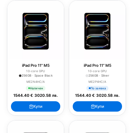
iPad Pro 11" M5
iPad Pro 11" M5
10-core GPU
10-core GPU
256GB · Space Black
256GB · Silver
ME2N4HC/A
ME2P4HC/A
Наличен
По заявка
1544.40 €
/
3020.58 лв.
1544.40 €
/
3020.58 лв.
Купи
Купи