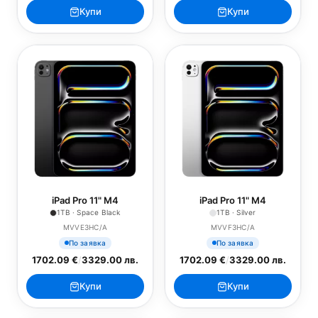
Купи
Купи
iPad Pro 11" M4
iPad Pro 11" M4
1TB · Space Black
1TB · Silver
MVVE3HC/A
MVVF3HC/A
По заявка
По заявка
1702.09 €
/
3329.00 лв.
1702.09 €
/
3329.00 лв.
Купи
Купи