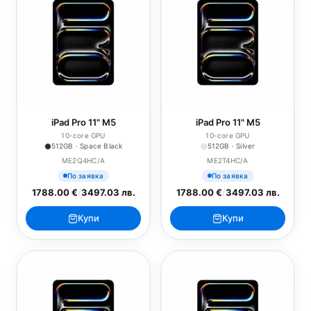
iPad Pro 11" M5
iPad Pro 11" M5
10-core GPU
10-core GPU
512GB · Space Black
512GB · Silver
ME2Q4HC/A
ME2T4HC/A
По заявка
По заявка
1788.00 €
/
3497.03 лв.
1788.00 €
/
3497.03 лв.
Купи
Купи