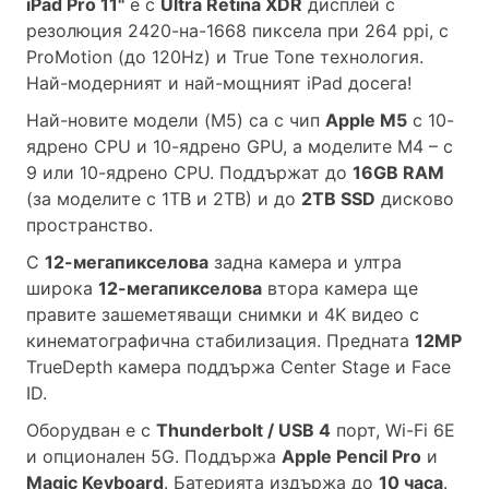
iPad Pro 11"
е с
Ultra Retina XDR
дисплей с
резолюция 2420-на-1668 пиксела при 264 ppi, с
ProMotion (до 120Hz) и True Tone технология.
Най-модерният и най-мощният iPad досега!
Най-новите модели (M5) са с чип
Apple M5
с 10-
ядрено CPU и 10-ядрено GPU, а моделите M4 – с
9 или 10-ядрено CPU. Поддържат до
16GB RAM
(за моделите с 1TB и 2TB) и до
2TB SSD
дисково
пространство.
С
12-мегапикселова
задна камера и ултра
широка
12-мегапикселова
втора камера ще
правите зашеметяващи снимки и 4K видео с
кинематографична стабилизация. Предната
12MP
TrueDepth камера поддържа Center Stage и Face
ID.
Оборудван е с
Thunderbolt / USB 4
порт, Wi-Fi 6E
и опционален 5G. Поддържа
Apple Pencil Pro
и
Magic Keyboard
. Батерията издържа до
10 часа
.