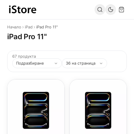
Към съдържанието
Начало
iPad
iPad Pro 11"
iPad Pro 11"
67 продукта