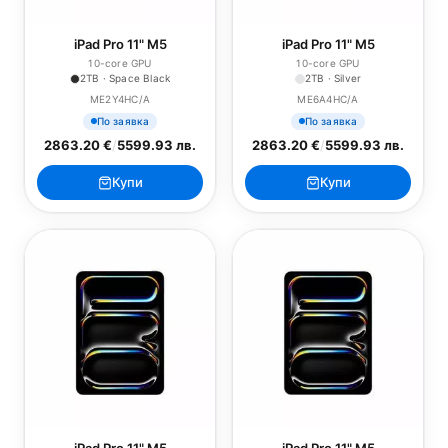
iPad Pro 11" M5
iPad Pro 11" M5
10-core GPU
10-core GPU
2TB · Space Black
2TB · Silver
ME2Y4HC/A
ME6A4HC/A
По заявка
По заявка
2863.20 €
/
5599.93 лв.
2863.20 €
/
5599.93 лв.
Купи
Купи