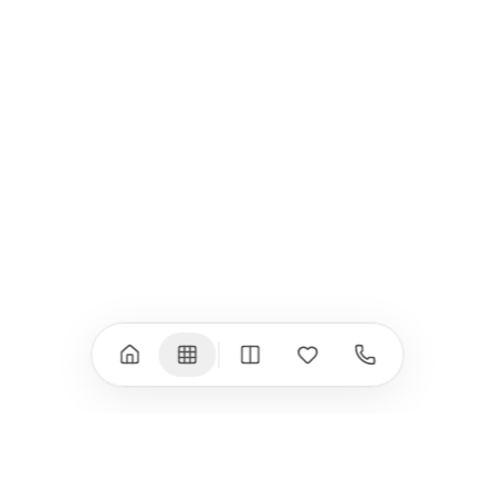
iPad
iPhone
iPad Pro 13" (M5)
iPhone 17
iPad Pro 11" (M5)
iPhone 17 Pro
iPad Pro 13" (M4)
iPhone 17 Pro Max
iPad Pro 11" (M4)
iPhone 17 Air
iPad Air (M4)
iPhone 17e
iPad Air (M3)
iPhone 16e
iPad аксесоари
iPhone 17 аксесоари
(M3/M4)
Всички (18) →
Всички (13) →
Watch
Аксесоари
Apple Watch 11
Клавиатури, мишки
Apple Watch 10
Монитори
Apple Watch 9
VESA стойки за
монитори
Apple Watch 8
Слушалки
Apple Watch Ultra 3
Mac Software
Apple Watch Ultra 2
Power Bank
Apple Watch Ultra