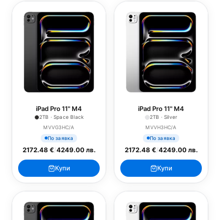
iPad Pro 11" M4
iPad Pro 11" M4
2TB · Space Black
2TB · Silver
MVVG3HC/A
MVVH3HC/A
По заявка
По заявка
2172.48 €
/
4249.00 лв.
2172.48 €
/
4249.00 лв.
Купи
Купи