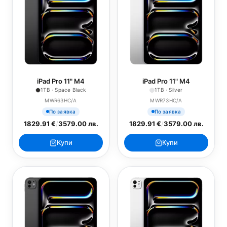
iPad Pro 11" M4
iPad Pro 11" M4
1TB · Space Black
1TB · Silver
MWR63HC/A
MWR73HC/A
По заявка
По заявка
1829.91 €
/
3579.00 лв.
1829.91 €
/
3579.00 лв.
Купи
Купи