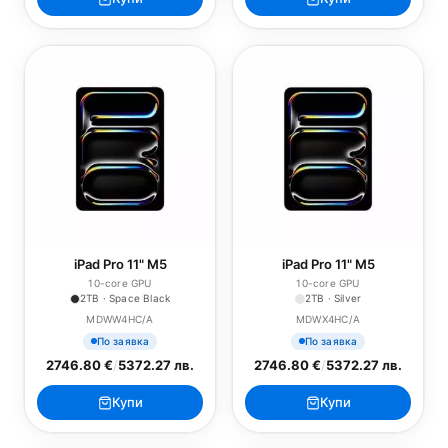
iPad Pro 11" M5
iPad Pro 11" M5
10-core GPU
10-core GPU
2TB · Space Black
2TB · Silver
MDWW4HC/A
MDWX4HC/A
По заявка
По заявка
2746.80 €
/
5372.27 лв.
2746.80 €
/
5372.27 лв.
Купи
Купи