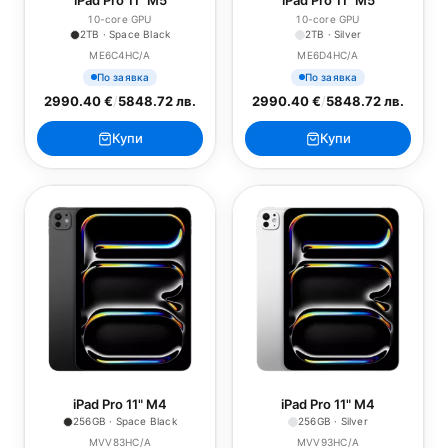
iPad Pro 11" M5
iPad Pro 11" M5
10-core GPU
10-core GPU
2TB · Space Black
2TB · Silver
ME6C4HC/A
ME6D4HC/A
По заявка
По заявка
2990.40 €
/
5848.72 лв.
2990.40 €
/
5848.72 лв.
Купи
Купи
iPad Pro 11" M4
iPad Pro 11" M4
256GB · Space Black
256GB · Silver
MVV83HC/A
MVV93HC/A