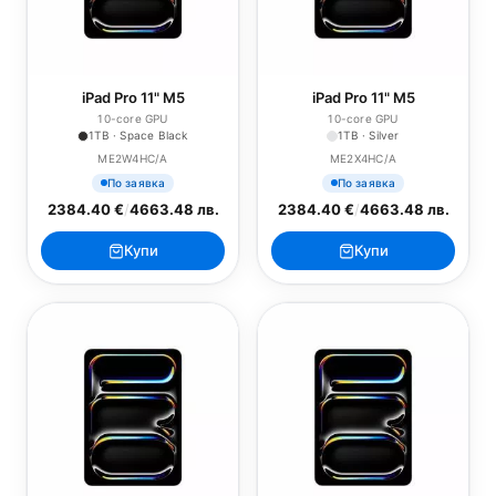
iPad Pro 11" M5
iPad Pro 11" M5
10-core GPU
10-core GPU
1TB · Space Black
1TB · Silver
ME2W4HC/A
ME2X4HC/A
По заявка
По заявка
2384.40 €
/
4663.48 лв.
2384.40 €
/
4663.48 лв.
Купи
Купи