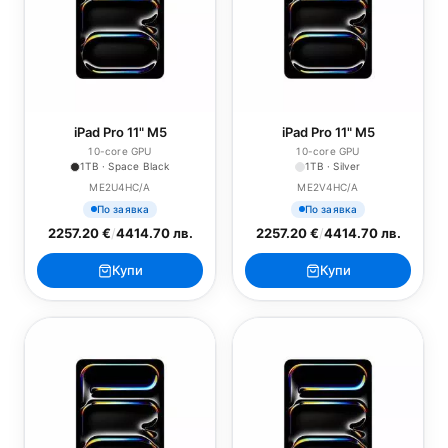
iPad Pro 11" M5
iPad Pro 11" M5
10-core GPU
10-core GPU
1TB · Space Black
1TB · Silver
ME2U4HC/A
ME2V4HC/A
По заявка
По заявка
2257.20 €
/
4414.70 лв.
2257.20 €
/
4414.70 лв.
Купи
Купи