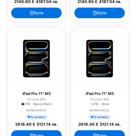
2140.80 €
/
4187.04 лв.
2140.80 €
/
4187.04 лв.
Купи
Купи
iPad Pro 11" M5
iPad Pro 11" M5
10-core GPU
10-core GPU
2TB · Space Black
2TB · Silver
MDWU4HC/A
MDWV4HC/A
По заявка
По заявка
2618.40 €
/
5121.14 лв.
2618.40 €
/
5121.14 лв.
Купи
Купи