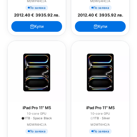
MDWP4HC/A
MDWQ4HC/A
По заявка
По заявка
2012.40 €
/
3935.92 лв.
2012.40 €
/
3935.92 лв.
Купи
Купи
iPad Pro 11" M5
iPad Pro 11" M5
10-core GPU
10-core GPU
1TB · Space Black
1TB · Silver
MDWR4HC/A
MDWT4HC/A
По заявка
По заявка