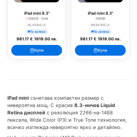
iPad mini 8.3"
iPad mini 8.3"
256GB · Gold
256GB
MLX93HC/A
MK8K3HC/A
По заявка
По заявка
981.17 €
/
1919.00 лв.
981.17 €
/
1919.00 лв.
Купи
Купи
iPad mini
съчетава компактен размер с
невероятна мощ. С красив
8.3-инчов Liquid
Retina дисплей
с резолюция 2266-на-1488
пиксела, Wide Color (P3) и True Tone технология,
всичко изглежда невероятно ярко и детайлно.