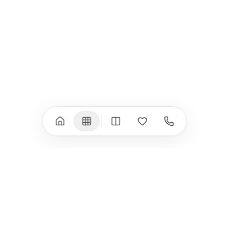
iPad Pro 13" (M4)
iPhone 17 Pro Max
iPad Pro 11" (M4)
iPhone 17 Air
iPad Air (M4)
iPhone 17e
iPad Air (M3)
iPhone 16e
iPad аксесоари
iPhone 17 аксесоари
(M3/M4)
Всички (18) →
Всички (13) →
Watch
Аксесоари
Apple Watch 11
Клавиатури, мишки
Apple Watch 10
Монитори
Apple Watch 9
VESA стойки за
монитори
Apple Watch 8
Слушалки
Apple Watch Ultra 3
Mac Software
Apple Watch Ultra 2
Power Bank
Apple Watch Ultra
Здраве
Всички (9) →
Всички (8) →
HomeKit
Други