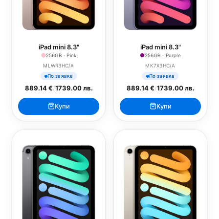
iPad mini 8.3"
iPad mini 8.3"
256GB · Pink
256GB · Purple
MLWR3HC/A
MK7X3HC/A
По заявка
По заявка
889.14 €
/
1739.00 лв.
889.14 €
/
1739.00 лв.
Купи
Купи