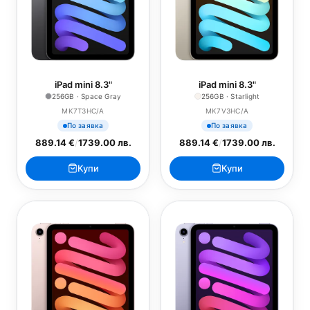
iPad mini 8.3"
iPad mini 8.3"
256GB · Space Gray
256GB · Starlight
MK7T3HC/A
MK7V3HC/A
По заявка
По заявка
889.14 €
/
1739.00 лв.
889.14 €
/
1739.00 лв.
Купи
Купи