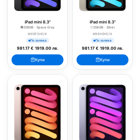
iPad mini 8.3"
iPad mini 8.3"
256GB · Space Gray
256GB · Silver
MK8F3HC/A
MK8H3HC/A
По заявка
По заявка
981.17 €
/
1919.00 лв.
981.17 €
/
1919.00 лв.
Купи
Купи