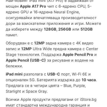
Най-новият iPad mini (A17 Pro) е задвижван от
мощен
Apple A17 Pro
чип с 6-ядрено CPU, 5-
ядрено GPU и 16-ядрена Neural Engine,
осигурявайки впечатляваща производителност
дори за взискателни приложения и игри. Можете
да изберете между
128GB, 256GB
или
512GB
памет.
Оборудван е с
12MP
задна камера с 4K видео
запис и
12MP
Ultra Wide предна камера с Center
Stage технология. Поддържа
Apple Pencil Pro
и
Apple Pencil (USB-C)
за рисуване и водене на
бележки.
iPad mini
разполага с
USB-C
порт, Wi-Fi 6E и
опционален 5G. Батерията издържа до
10 часа
.
Предлага се в четири цвята – Blue, Purple,
Starlight и Space Gray.
Всички Apple продукти предлагани от
iStore.bg
имат стандартна международна гаранция и