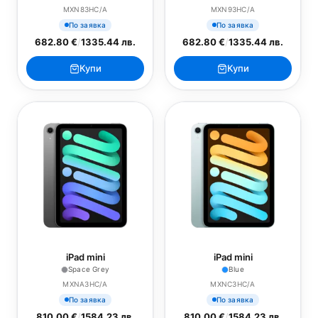
MXN83HC/A
MXN93HC/A
По заявка
По заявка
682.80 €
/
1335.44 лв.
682.80 €
/
1335.44 лв.
Купи
Купи
iPad mini
iPad mini
Space Grey
Blue
MXNA3HC/A
MXNC3HC/A
По заявка
По заявка
810.00 €
/
1584.23 лв.
810.00 €
/
1584.23 лв.