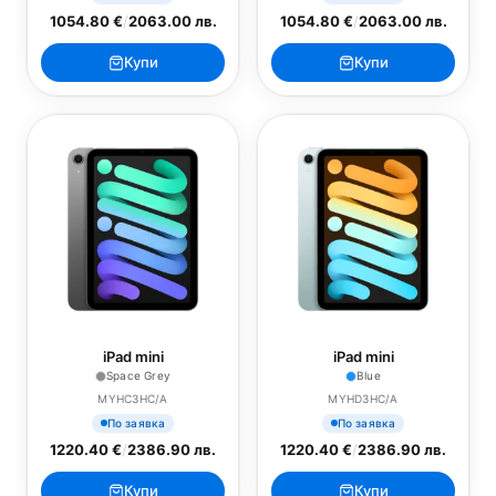
1054.80 €
/
2063.00 лв.
1054.80 €
/
2063.00 лв.
Купи
Купи
iPad mini
iPad mini
Space Grey
Blue
MYHC3HC/A
MYHD3HC/A
По заявка
По заявка
1220.40 €
/
2386.90 лв.
1220.40 €
/
2386.90 лв.
Купи
Купи