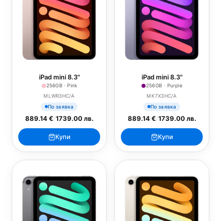
iPad mini 8.3"
iPad mini 8.3"
256GB · Pink
256GB · Purple
MLWR3HC/A
MK7X3HC/A
По заявка
По заявка
889.14 €
/
1739.00 лв.
889.14 €
/
1739.00 лв.
Купи
Купи