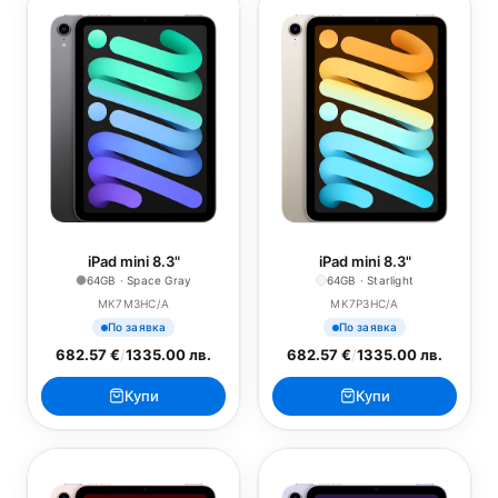
iPad mini 8.3"
iPad mini 8.3"
64GB · Space Gray
64GB · Starlight
MK7M3HC/A
MK7P3HC/A
По заявка
По заявка
682.57 €
/
1335.00 лв.
682.57 €
/
1335.00 лв.
Купи
Купи