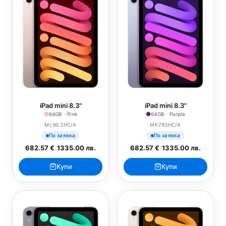
iPad mini 8.3"
iPad mini 8.3"
64GB · Pink
64GB · Purple
MLWL3HC/A
MK7R3HC/A
По заявка
По заявка
682.57 €
/
1335.00 лв.
682.57 €
/
1335.00 лв.
Купи
Купи