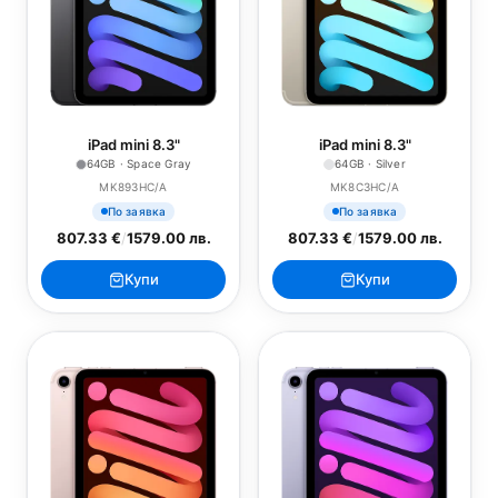
iPad mini 8.3"
iPad mini 8.3"
64GB · Space Gray
64GB · Silver
MK893HC/A
MK8C3HC/A
По заявка
По заявка
807.33 €
/
1579.00 лв.
807.33 €
/
1579.00 лв.
Купи
Купи