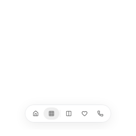
Всички (9) →
iPad
iPhone
iPad Pro 13" (M5)
iPhone 17
iPad Pro 11" (M5)
iPhone 17 Pro
iPad Pro 13" (M4)
iPhone 17 Pro Max
iPad Pro 11" (M4)
iPhone 17 Air
iPad Air (M4)
iPhone 17e
iPad Air (M3)
iPhone 16e
iPad аксесоари
iPhone 17 аксесоари
(M3/M4)
Всички (18) →
Всички (13) →
Watch
Аксесоари
Apple Watch 11
Клавиатури, мишки
Apple Watch 10
Монитори
Apple Watch 9
VESA стойки за
монитори
Apple Watch 8
Слушалки
Apple Watch Ultra 3