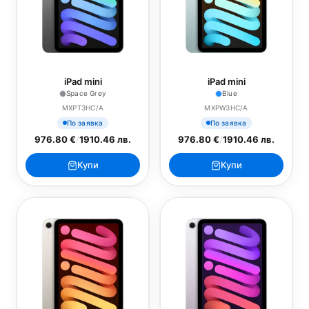
iPad mini
iPad mini
Space Grey
Blue
MXPT3HC/A
MXPW3HC/A
По заявка
По заявка
976.80 €
/
1910.46 лв.
976.80 €
/
1910.46 лв.
Купи
Купи