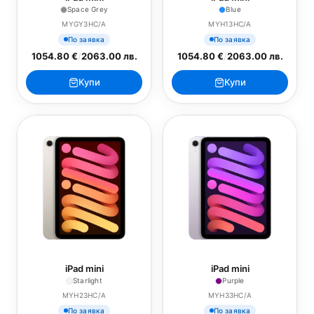
Space Grey
Blue
MYGY3HC/A
MYH13HC/A
По заявка
По заявка
1054.80 €
/
2063.00 лв.
1054.80 €
/
2063.00 лв.
Купи
Купи
iPad mini
iPad mini
Starlight
Purple
MYH23HC/A
MYH33HC/A
По заявка
По заявка