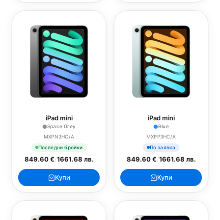
iPad mini
iPad mini
Space Grey
Blue
MXPN3HC/A
MXPP3HC/A
Последни бройки
По заявка
849.60 €
/
1661.68 лв.
849.60 €
/
1661.68 лв.
Купи
Купи