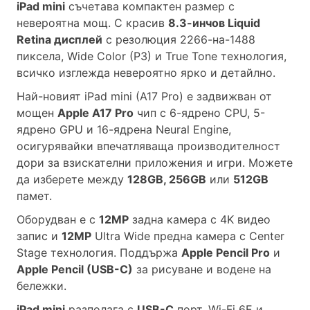
iPad mini
съчетава компактен размер с
невероятна мощ. С красив
8.3-инчов Liquid
Retina дисплей
с резолюция 2266-на-1488
пиксела, Wide Color (P3) и True Tone технология,
всичко изглежда невероятно ярко и детайлно.
Най-новият iPad mini (A17 Pro) е задвижван от
мощен
Apple A17 Pro
чип с 6-ядрено CPU, 5-
ядрено GPU и 16-ядрена Neural Engine,
осигурявайки впечатляваща производителност
дори за взискателни приложения и игри. Можете
да изберете между
128GB, 256GB
или
512GB
памет.
Оборудван е с
12MP
задна камера с 4K видео
запис и
12MP
Ultra Wide предна камера с Center
Stage технология. Поддържа
Apple Pencil Pro
и
Apple Pencil (USB-C)
за рисуване и водене на
бележки.
iPad mini
разполага с
USB-C
порт, Wi-Fi 6E и