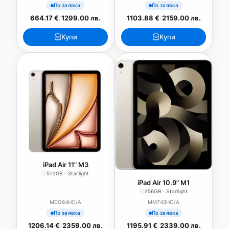
По заявка
По заявка
664.17 €
/
1299.00 лв.
1103.88 €
/
2159.00 лв.
Купи
Купи
iPad Air 11" M3
512GB · Starlight
iPad Air 10.9" M1
256GB · Starlight
MCG64HC/A
MM743HC/A
По заявка
По заявка
1206.14 €
/
2359.00 лв.
1195.91 €
/
2339.00 лв.