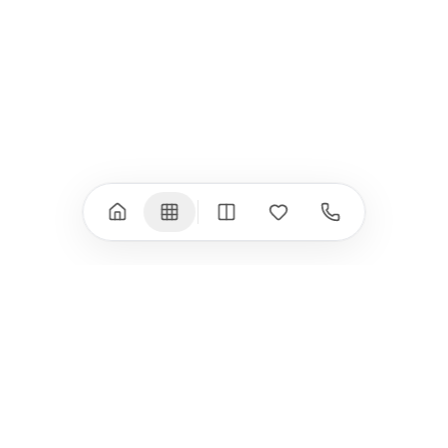
iPad Pro 11" (M4)
iPhone 17 Air
iPad Air (M4)
iPhone 17e
iPad Air (M3)
iPhone 16e
iPad аксесоари
iPhone 17 аксесоари
(M3/M4)
Всички (18) →
Всички (13) →
Watch
Аксесоари
Apple Watch 11
Клавиатури, мишки
Apple Watch 10
Монитори
Apple Watch 9
VESA стойки за
монитори
Apple Watch 8
Слушалки
Apple Watch Ultra 3
Mac Software
Apple Watch Ultra 2
Power Bank
Apple Watch Ultra
Здраве
Всички (9) →
Всички (8) →
HomeKit
Други
Arlo
Apple TV