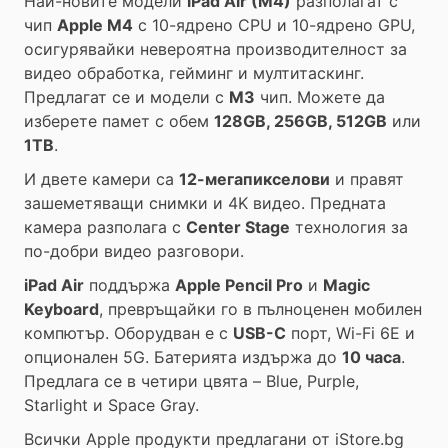
Най-новите модели
iPad Air (M4)
разполагат с
чип
Apple M4
с 10-ядрено CPU и 10-ядрено GPU,
осигурявайки невероятна производителност за
видео обработка, гейминг и мултитаскинг.
Предлагат се и модели с
M3
чип. Можете да
изберете памет с обем
128GB, 256GB, 512GB
или
1TB
.
И двете камери са
12-мегапикселови
и правят
зашеметяващи снимки и 4K видео. Предната
камера разполага с
Center Stage
технология за
по-добри видео разговори.
iPad Air
поддържа
Apple Pencil Pro
и
Magic
Keyboard
, превръщайки го в пълноценен мобилен
компютър. Оборудван е с
USB-C
порт, Wi-Fi 6E и
опционален 5G. Батерията издържа до
10 часа
.
Предлага се в четири цвята – Blue, Purple,
Starlight и Space Gray.
Всички Apple продукти предлагани от
iStore.bg