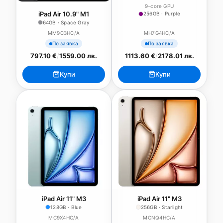
9-core GPU
iPad Air 10.9" M1
256GB · Purple
64GB · Space Gray
MM9C3HC/A
MH7G4HC/A
По заявка
По заявка
797.10 €
/
1559.00 лв.
1113.60 €
/
2178.01 лв.
Купи
Купи
iPad Air 11" M3
iPad Air 11" M3
128GB · Blue
256GB · Starlight
MC9X4HC/A
MCNQ4HC/A