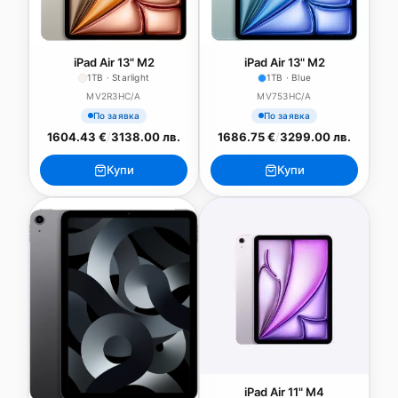
iPad Air 13" M2
iPad Air 13" M2
1TB · Starlight
1TB · Blue
MV2R3HC/A
MV753HC/A
По заявка
По заявка
1604.43 €
/
3138.00 лв.
1686.75 €
/
3299.00 лв.
Купи
Купи
iPad Air 11" M4