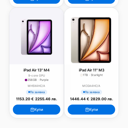
iPad Air 13" M4
iPad Air 11" M3
1TB · Starlight
9-core GPU
256GB · Purple
MH5X4HC/A
MCGA4HC/A
По заявка
По заявка
1153.20 €
/
2255.46 лв.
1446.44 €
/
2829.00 лв.
Купи
Купи