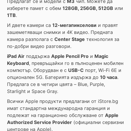
Предлагат се и модели с
M3
чип. Можете да
изберете памет с обем
128GB, 256GB, 512GB
или
1TB
.
И двете камери са
12-мегапикселови
и правят
зашеметяващи снимки и 4K видео. Предната
камера разполага с
Center Stage
технология за
по-добри видео разговори.
iPad Air
поддържа
Apple Pencil Pro
и
Magic
Keyboard
, превръщайки го в пълноценен мобилен
компютър. Оборудван е с
USB-C
порт, Wi-Fi 6E и
опционален 5G. Батерията издържа до
10 часа
.
Предлага се в четири цвята – Blue, Purple,
Starlight и Space Gray.
Всички Apple продукти предлагани от
iStore.bg
имат стандартна международна гаранция и
подлежат на гаранционно обслужване от
Apple
Authorized Service Provider
(официални сервизни
центрове на Apple).