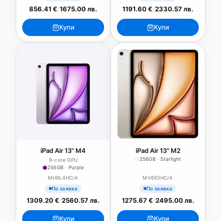
856.41 €
/
1675.00 лв.
1191.60 €
/
2330.57 лв.
Купи
Купи
iPad Air 13" M4
iPad Air 13" M2
256GB · Starlight
9-core GPU
256GB · Purple
MH9L4HC/A
MV6X3HC/A
По заявка
По заявка
1309.20 €
/
2560.57 лв.
1275.67 €
/
2495.00 лв.
Купи
Купи