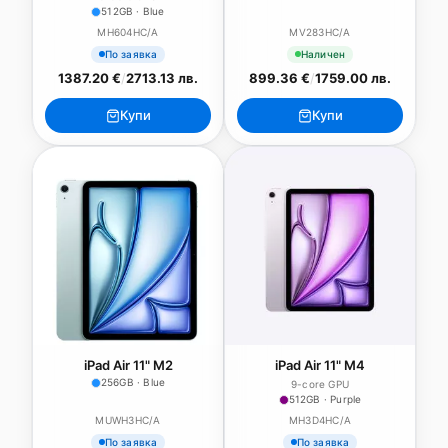
512GB · Blue
MH604HC/A
MV283HC/A
По заявка
Наличен
1387.20 €
/
2713.13 лв.
899.36 €
/
1759.00 лв.
Купи
Купи
iPad Air 11" M2
iPad Air 11" M4
256GB · Blue
9-core GPU
512GB · Purple
MUWH3HC/A
MH3D4HC/A
По заявка
По заявка