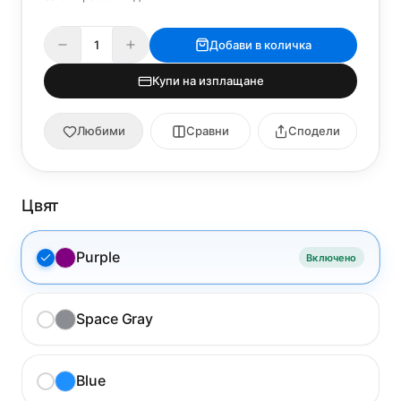
Добави в количка
Купи на изплащане
Любими
Сравни
Сподели
Цвят
Purple
Включено
Space Gray
Blue