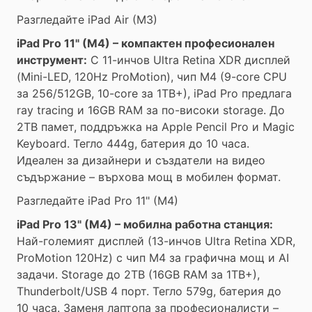
Разгледайте iPad Air (M3)
iPad Pro 11" (M4) – компактен професионален
инструмент:
С 11-инчов Ultra Retina XDR дисплей
(Mini-LED, 120Hz ProMotion), чип M4 (9-core CPU
за 256/512GB, 10-core за 1TB+), iPad Pro предлага
ray tracing и 16GB RAM за по-високи storage. До
2TB памет, поддръжка на Apple Pencil Pro и Magic
Keyboard. Тегло 444g, батерия до 10 часа.
Идеален за дизайнери и създатели на видео
съдържание – върхова мощ в мобилен формат.
Разгледайте iPad Pro 11" (M4)
iPad Pro 13" (M4) – мобилна работна станция:
Най-големият дисплей (13-инчов Ultra Retina XDR,
ProMotion 120Hz) с чип M4 за графична мощ и AI
задачи. Storage до 2TB (16GB RAM за 1TB+),
Thunderbolt/USB 4 порт. Тегло 579g, батерия до
10 часа. Заменя лаптопа за професионалисти –