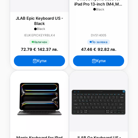
iPad Pro 13-inch (M4,M5)
- Black
Black
JLAB Epic Keyboard US -
Black
Black
IEUKEPICKEYRBLK4
DV514005
Наличен
По заявка
72.79 €
/
142.37 лв.
47.46 €
/
92.82 лв.
Купи
Купи
Magic Keyboard for iPad
JLAB Go Keyboard US -