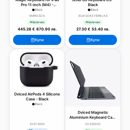
Pro 11‑inch (M4) -
Black
International English -
Black
Black
Black
MWR23Z/A
IEUKGOKEYBRBLK4
Наличен
Наличен
445.28 €
/
870.90 лв.
27.30 €
/
53.40 лв.
Купи
Купи
Dviced AirPods 4 Silicone
Case - Black
Black
Dviced Magnetic
Aluminium Keyboard Case
for iPad Air/Pro 11-inch -
DV513004
DV530002
CZ - dark grey