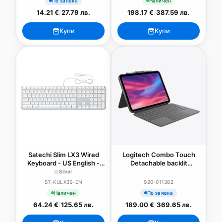
По заявка
Наличен
14.21 €
/
27.79 лв.
198.17 €
/
387.59 лв.
Купи
Купи
Satechi Slim LX3 Wired
Logitech Combo Touch
Keyboard - US English -
Detachable backlit
Silver
keyboard case with
Silver
trackpad and Smart
ST-KULX3S-EN
920-011382
Connector for iPad (10th
Наличен
По заявка
gen) - Oxford Grey - US
64.24 €
/
125.65 лв.
189.00 €
/
369.65 лв.