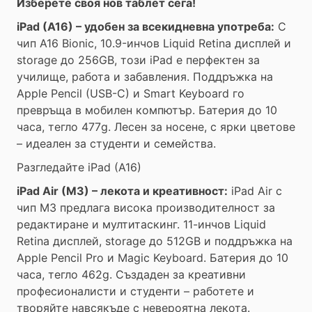
Изберете своя нов таблет сега!
iPad (A16) – удобен за всекидневна употреба:
С
чип A16 Bionic, 10.9-инчов Liquid Retina дисплей и
storage до 256GB, този iPad е перфектен за
училище, работа и забавления. Поддръжка на
Apple Pencil (USB-C) и Smart Keyboard го
превръща в мобилен компютър. Батерия до 10
часа, тегло 477g. Лесен за носене, с ярки цветове
– идеален за студенти и семейства.
Разгледайте iPad (A16)
iPad Air (M3) – лекота и креативност:
iPad Air с
чип M3 предлага висока производителност за
редактиране и мултитаскинг. 11-инчов Liquid
Retina дисплей, storage до 512GB и поддръжка на
Apple Pencil Pro и Magic Keyboard. Батерия до 10
часа, тегло 462g. Създаден за креативни
професионалисти и студенти – работете и
творяйте навсякъде с невероятна лекота.