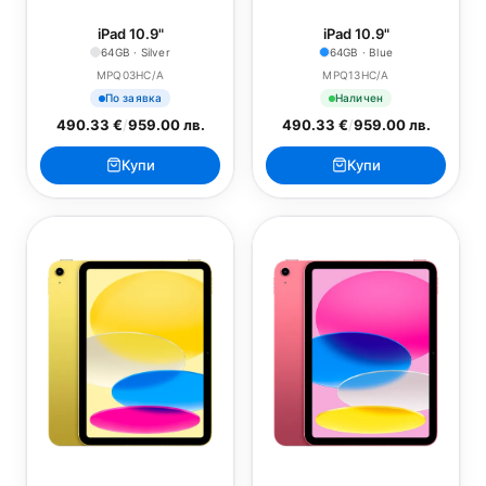
iPad 10.9"
iPad 10.9"
64GB · Silver
64GB · Blue
MPQ03HC/A
MPQ13HC/A
По заявка
Наличен
490.33 €
/
959.00 лв.
490.33 €
/
959.00 лв.
Купи
Купи