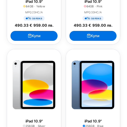
iPad 10.9"
iPad 10.9"
64GB · Yellow
64GB · Pink
MPQ23HC/A
MPQ33HC/A
По заявка
По заявка
490.33 €
/
959.00 лв.
490.33 €
/
959.00 лв.
Купи
Купи
iPad 10.9"
iPad 10.9"
256GB · Silver
256GB · Blue