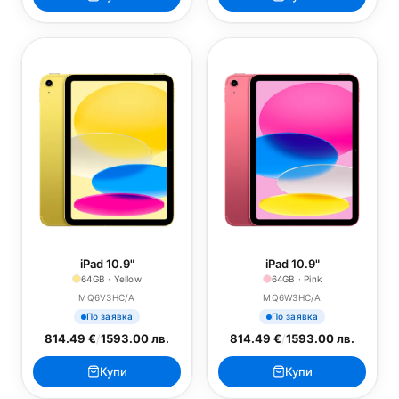
iPad 10.9"
iPad 10.9"
64GB · Yellow
64GB · Pink
MQ6V3HC/A
MQ6W3HC/A
По заявка
По заявка
814.49 €
/
1593.00 лв.
814.49 €
/
1593.00 лв.
Купи
Купи