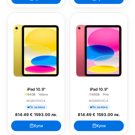
iPad 10.9"
iPad 10.9"
64GB · Yellow
64GB · Pink
MQ6V3HC/A
MQ6W3HC/A
По заявка
По заявка
814.49 €
/
1593.00 лв.
814.49 €
/
1593.00 лв.
Купи
Купи