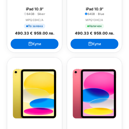
iPad 10.9"
iPad 10.9"
64GB · Silver
64GB · Blue
MPQ03HC/A
MPQ13HC/A
По заявка
Наличен
490.33 €
/
959.00 лв.
490.33 €
/
959.00 лв.
Купи
Купи