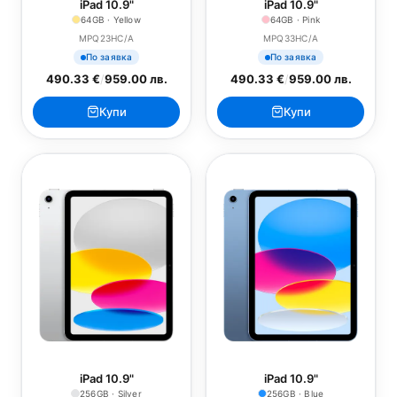
iPad 10.9"
iPad 10.9"
64GB · Yellow
64GB · Pink
MPQ23HC/A
MPQ33HC/A
По заявка
По заявка
490.33 €
/
959.00 лв.
490.33 €
/
959.00 лв.
Купи
Купи
iPad 10.9"
iPad 10.9"
256GB · Silver
256GB · Blue